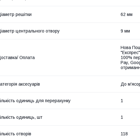
іаметр решітки
62 мм
іаметр центрального отвору
9 мм
Нова Пош
"Експрес"
оставка/ Оплата
100% пер
Pay, Goo
отриманн
атегорія аксесуарів
До м'ясо
ількість одиниць для перерахунку
1
ількість одиниць, шт
1
ількість отворів
118