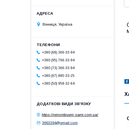
Вінниця, Україна
+380 (68) 366-33-94
+380 (95) 766-33-94
+380 (73) 366-33-94
+380 (67) 885-33-25
+380 (50) 958-32-64
Х
https://remontiruem-sami.com.ua/
3663394@gmail.com