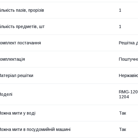
ількість пазів, прорізів
1
ількість предметів, шт
1
омплект постачання
Решітка 
омплектація
Поштучн
атеріал решітки
Нержавію
RMG-120
оделі
1204
ожна мити у воді
Так
ожна мити в посудомийній машині
Так