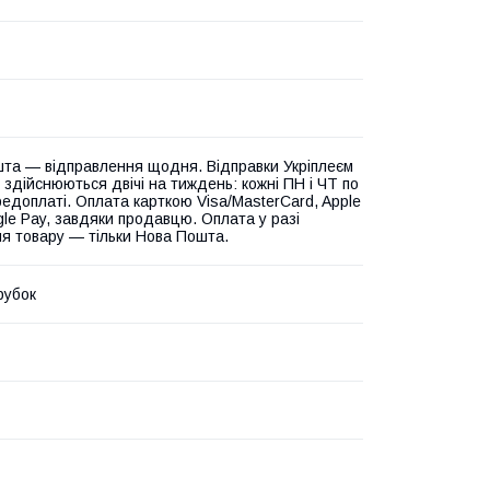
та — відправлення щодня. Відправки Укріплеєм
 здійснюються двічі на тиждень: кожні ПН і ЧТ по
едоплаті. Оплата карткою Visa/MasterCard, Apple
gle Pay, завдяки продавцю. Оплата у разі
я товару — тільки Нова Пошта.
рубок