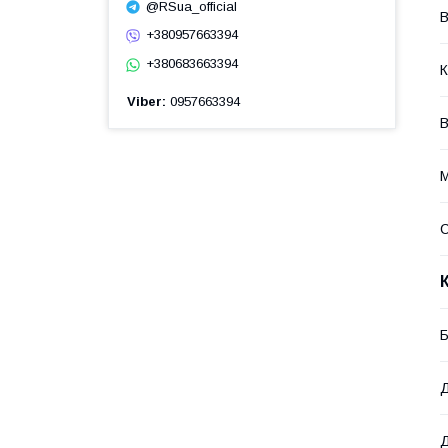
@RSua_official
В
+380957663394
+380683663394
К
Viber
0957663394
В
М
Б
Д
Д