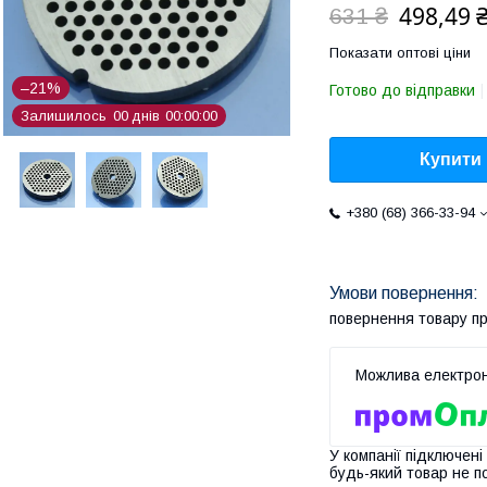
498,49 
631 ₴
Показати оптові ціни
–21%
Готово до відправки
Залишилось
0
0
днів
0
0
0
0
0
0
Купити
+380 (68) 366-33-94
повернення товару п
У компанії підключені
будь-який товар не п