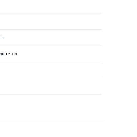
із
паштетна