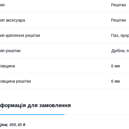
ип
Решітки
ип аксесуара
Решітки
ип кріплення решітки
Паз, прор
ип решітки
Дрібна, 
Товщина
6 мм
овщина решітки
6 мм
нформація для замовлення
іна:
498,49 ₴