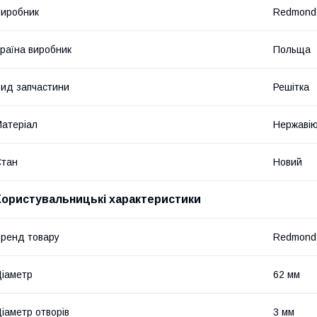
иробник
Redmond
раїна виробник
Польща
ид запчастини
Решітка
атеріал
Нержавію
Стан
Новий
Користувальницькі характеристики
ренд товару
Redmond
іаметр
62 мм
іаметр отворів
3 мм