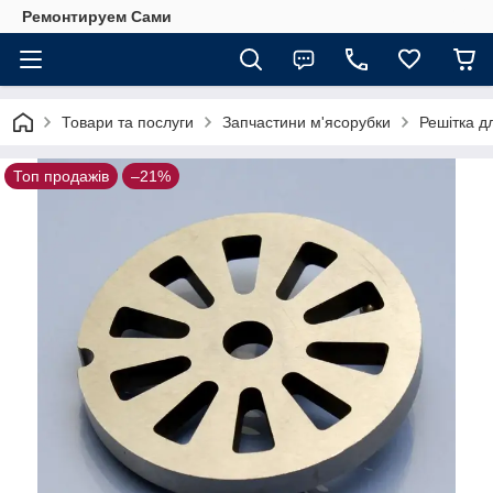
Ремонтируем Сами
Товари та послуги
Запчастини м'ясорубки
Решітка д
Топ продажів
–21%