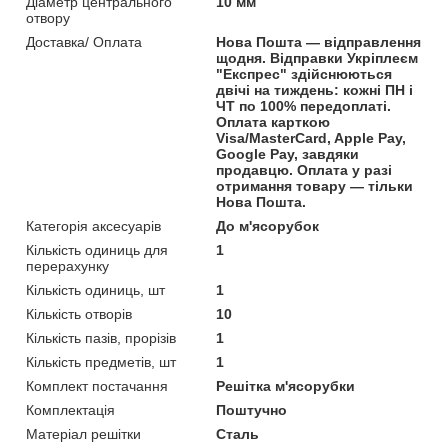
Діаметр центрального
10 мм
отвору
Доставка/ Оплата
Нова Пошта — відправлення
щодня. Відправки Укріплеєм
"Експрес" здійснюються
двічі на тиждень: кожні ПН і
ЧТ по 100% передоплаті.
Оплата карткою
Visa/MasterCard, Apple Pay,
Google Pay, завдяки
продавцю. Оплата у разі
отримання товару — тільки
Нова Пошта.
Категорія аксесуарів
До м'ясорубок
Кількість одиниць для
1
перерахунку
Кількість одиниць, шт
1
Кількість отворів
10
Кількість пазів, прорізів
1
Кількість предметів, шт
1
Комплект постачання
Решітка м'ясорубки
Комплектація
Поштучно
Матеріал решітки
Сталь