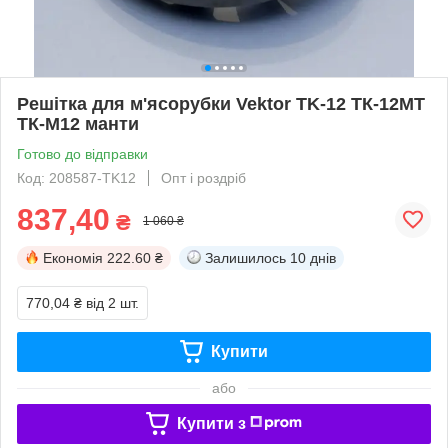
Решітка для м'ясорубки Vektor TK-12 ТК-12MT
ТК-М12 манти
Готово до відправки
Код: 208587-TK12
Опт і роздріб
837,40
₴
1 060 ₴
Економія
222.60 ₴
Залишилось
10 днів
770,04 ₴
від 2 шт.
Купити
або
Купити з