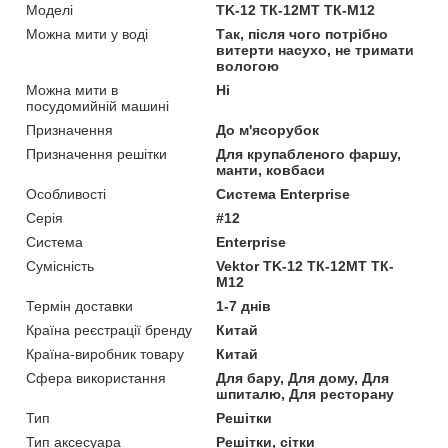
Моделі
TK-12 ТК-12MT ТК-М12
Можна мити у воді
Так, після чого потрібно
витерти насухо, не тримати
вологою
Можна мити в
Ні
посудомийній машині
Призначення
До м'ясорубок
Призначення решітки
Для крупабленого фаршу,
манти, ковбаси
Особливості
Система Enterprise
Серія
#12
Система
Enterprise
Сумісність
Vektor TK-12 ТК-12MT ТК-
М12
Термін доставки
1-7 днів
Країна реєстрації бренду
Китай
Країна-виробник товару
Китай
Сфера використання
Для бару, Для дому, Для
шпиталю, Для ресторану
Тип
Решітки
Тип аксесуара
Решітки, сітки