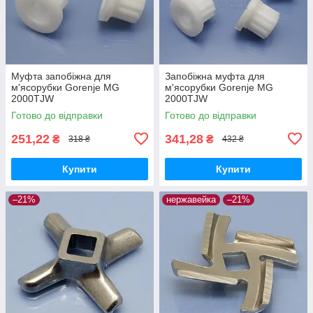
Муфта запобіжна для
Запобіжна муфта для
м'ясорубки Gorenje MG
м'ясорубки Gorenje MG
2000TJW
2000TJW
Готово до відправки
Готово до відправки
251,22
341,28
₴
₴
318 ₴
432 ₴
Купити
Купити
–21%
нержавейка
–21%