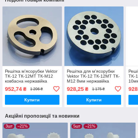
Решітка м'ясорубки Vektor
Решітка для м'ясорубки
Реші
TK-12 ТК-12MT ТК-М12
Vektor TK-12 ТК-12MT ТК-
TK-
ковбасна нержавійка
М12 8мм нержавійка
10мм
952,74
928,25
928
₴
₴
1 206 ₴
1 175 ₴
Купити
Купити
Акційні пропозиції та новинки
3шт
–21%
5шт
–21%