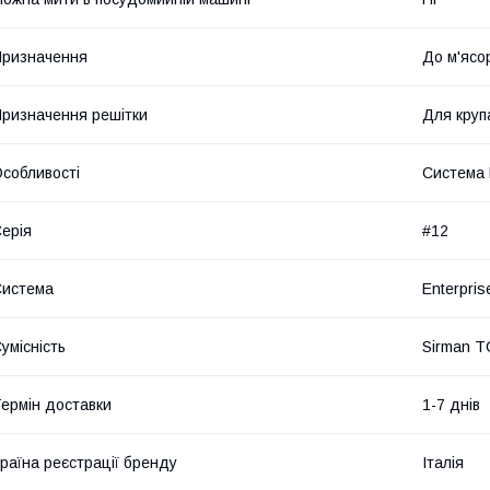
ризначення
До м'ясо
ризначення решітки
Для круп
собливості
Система 
ерія
#12
Система
Enterpris
умісність
Sirman T
ермін доставки
1-7 днів
раїна реєстрації бренду
Італія