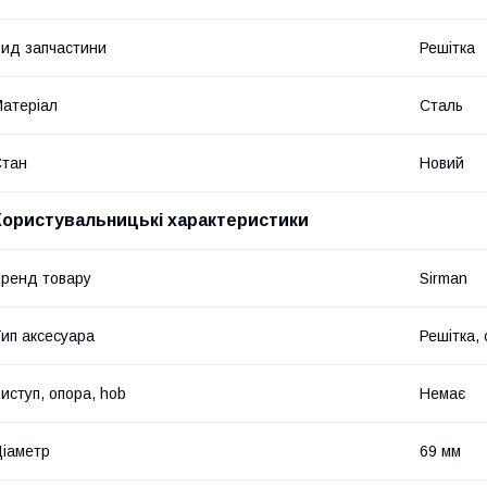
ид запчастини
Решітка
атеріал
Сталь
Стан
Новий
Користувальницькі характеристики
ренд товару
Sirman
ип аксесуара
Решітка, 
иступ, опора, hob
Немає
іаметр
69 мм