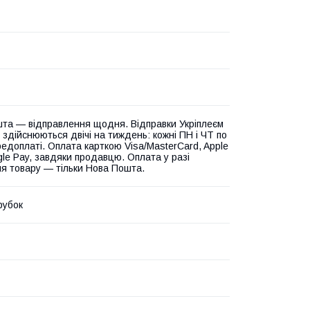
та — відправлення щодня. Відправки Укріплеєм
 здійснюються двічі на тиждень: кожні ПН і ЧТ по
едоплаті. Оплата карткою Visa/MasterCard, Apple
gle Pay, завдяки продавцю. Оплата у разі
я товару — тільки Нова Пошта.
рубок