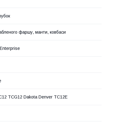
рубок
абленого фаршу, манти, ковбаси
Enterprise
e
C12 TCG12 Dakota Denver TC12E