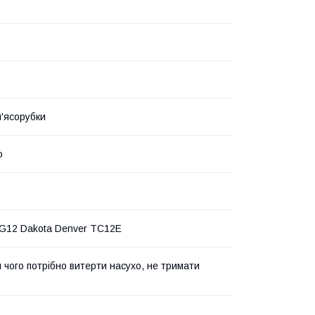
м'ясорубки
о
G12 Dakota Denver TC12E
я чого потрібно витерти насухо, не тримати