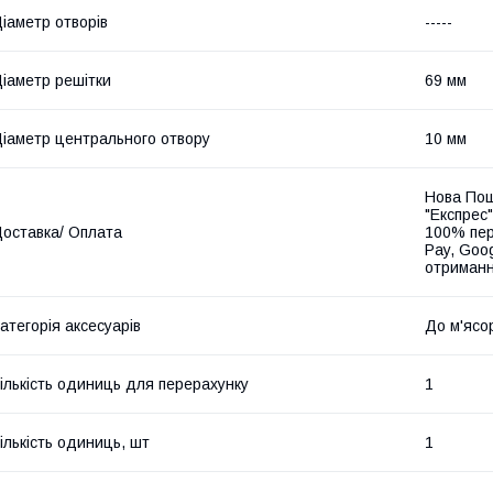
іаметр отворів
-----
іаметр решітки
69 мм
іаметр центрального отвору
10 мм
Нова Пош
"Експрес"
оставка/ Оплата
100% пер
Pay, Goo
отриманн
атегорія аксесуарів
До м'ясо
ількість одиниць для перерахунку
1
ількість одиниць, шт
1