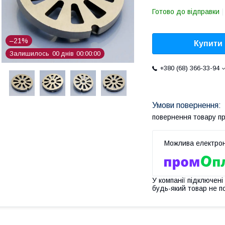
Готово до відправки
–21%
Купити
Залишилось
0
0
днів
0
0
0
0
0
0
+380 (68) 366-33-94
повернення товару п
У компанії підключені
будь-який товар не п