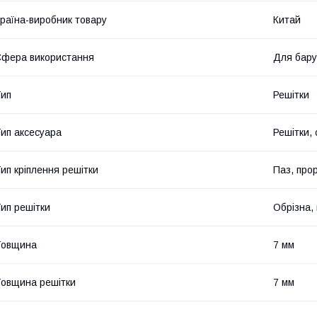
раїна-виробник товару
Китай
фера використання
Для бару
ип
Решітки
ип аксесуара
Решітки, 
ип кріплення решітки
Паз, прор
ип решітки
Обрізна,
Товщина
7 мм
овщина решітки
7 мм