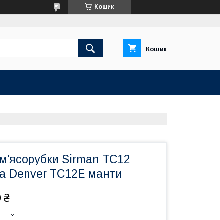
Кошик
Кошик
м'ясорубки Sirman TC12
a Denver TC12E манти
 ₴