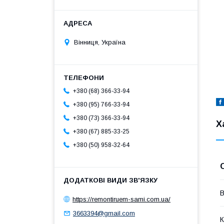
Вінниця, Україна
+380 (68) 366-33-94
+380 (95) 766-33-94
+380 (73) 366-33-94
Х
+380 (67) 885-33-25
+380 (50) 958-32-64
В
https://remontiruem-sami.com.ua/
3663394@gmail.com
К