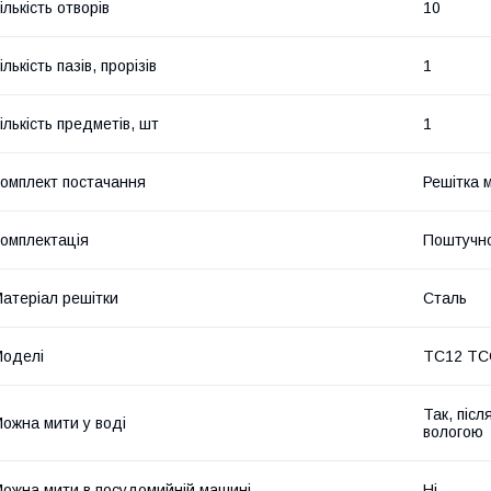
ількість отворів
10
ількість пазів, прорізів
1
ількість предметів, шт
1
омплект постачання
Решітка 
омплектація
Поштучн
атеріал решітки
Сталь
оделі
TC12 TC
Так, післ
ожна мити у воді
вологою
ожна мити в посудомийній машині
Ні