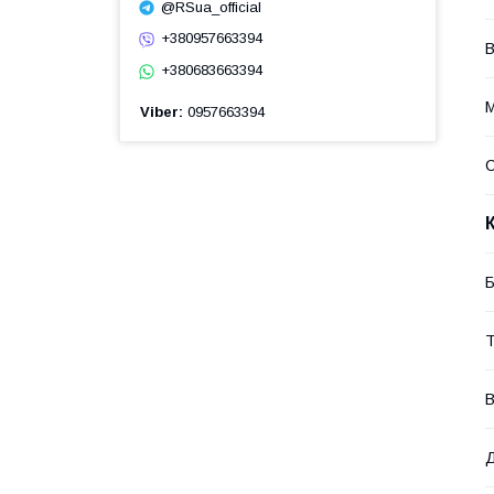
@RSua_official
+380957663394
В
+380683663394
М
Viber
0957663394
Б
Т
В
Д