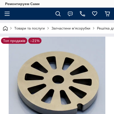
Ремонтируем Сами
Товари та послуги
Запчастини м'ясорубки
Решітка д
Топ продажів
–21%