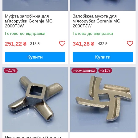
Муфта запобіжна для
Запобіжна муфта для
м'ясорубки Gorenje MG
м'ясорубки Gorenje MG
2000TJW
2000TJW
Готово до відправки
Готово до відправки
251,22
341,28
₴
₴
318 ₴
432 ₴
Купити
Купити
–21%
нержавейка
–21%
Ніж для м'ясорубки Gorenje