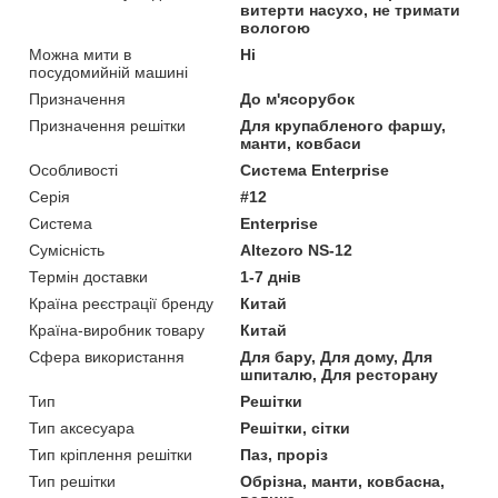
витерти насухо, не тримати
вологою
Можна мити в
Ні
посудомийній машині
Призначення
До м'ясорубок
Призначення решітки
Для крупабленого фаршу,
манти, ковбаси
Особливості
Система Enterprise
Серія
#12
Система
Enterprise
Сумісність
Altezoro NS-12
Термін доставки
1-7 днів
Країна реєстрації бренду
Китай
Країна-виробник товару
Китай
Сфера використання
Для бару, Для дому, Для
шпиталю, Для ресторану
Тип
Решітки
Тип аксесуара
Решітки, сітки
Тип кріплення решітки
Паз, проріз
Тип решітки
Обрізна, манти, ковбасна,