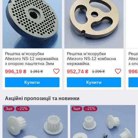
Решітка м'ясорубки
Решітка м'ясорубки
Реші
Altezoro NS-12 нержавійка
Altezoro NS-12 ковбасна
Alte
з опорою паштетна 3мм
нержавійка
з оп
Enterprise
Ente
996,19
952,74
996
₴
₴
1 261 ₴
1 206 ₴
Купити
Купити
Акційні пропозиції та новинки
3шт
–21%
5шт
–21%