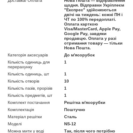
Доставка/ Оплата
Нова Пошта — відправлення
щодня. Відправки Укріплеєм
"Експрес" здійснюються
двічі на тиждень: кожні ПН і
ЧТ по 100% передоплаті.
Оплата карткою
Visa/MasterCard, Apple Pay,
Google Pay, завдяки
продавцю. Оплата у разі
отримання товару — тільки
Нова Пошта.
Категорія аксесуарів
До м'ясорубок
Кількість одиниць для
1
перерахунку
Кількість одиниць, шт
1
Кількість отворів
10
Кількість пазів, прорізів
1
Кількість предметів, шт
1
Комплект постачання
Решітка м'ясорубки
Комплектація
Поштучно
Матеріал решітки
Сталь
Моделі
NS-12
Можна мити у воді
Так, після чого потрібно