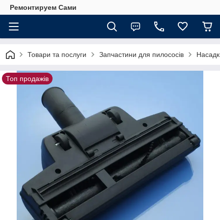
Ремонтируем Сами
Товари та послуги
Запчастини для пилососів
Насадк
Топ продажів