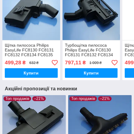
Щітка пилососа Philips
Турбощітка пилососа
Щітк
EasyLife FC8130 FC8131
Philips EasyLife FC8130
Easy
FC8132 FC8134 FC8135
FC8131 FC8132 FC8134
FC8
FC8144 FC8147 велика
FC8135 FC8144 FC8147
FC8
499,28
797,11
499
₴
₴
632 ₴
1 009 ₴
для 
Купити
Купити
Акційні пропозиції та новинки
Топ продажів
–21%
Топ продажів
–21%