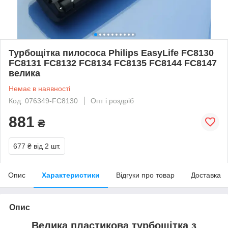
Турбощітка пилососа Philips EasyLife FC8130
FC8131 FC8132 FC8134 FC8135 FC8144 FC8147
велика
Немає в наявності
Код: 076349-FC8130
Опт і роздріб
881
₴
677 ₴
від 2 шт.
Опис
Характеристики
Відгуки про товар
Доставка
Опис
Велика пластикова турбощітка з