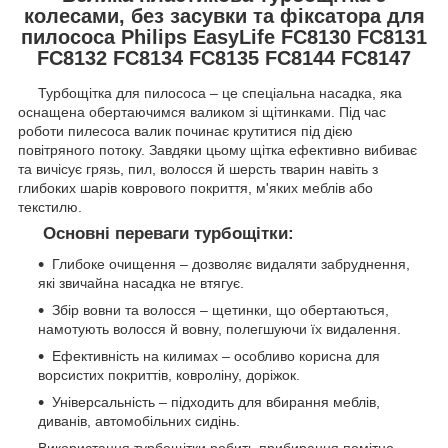
колесами, без засувки та фіксатора для
пилососа Philips EasyLife FC8130 FC8131
FC8132 FC8134 FC8135 FC8144 FC8147
Турбощітка для пилососа – це спеціальна насадка, яка
оснащена обертаючимся валиком зі щітинками. Під час
роботи пилесоса валик починає крутитися під дією
повітряного потоку. Завдяки цьому щітка ефективно вибиває
та вичісує грязь, пил, волосся й шерсть тварин навіть з
глибоких шарів коврового покриття, м'яких меблів або
текстилю.
Основні переваги турбощітки:
Глибоке очищення – дозволяє видаляти забруднення,
які звичайна насадка не втягує.
Збір вовни та волосся – щетинки, що обертаються,
намотують волосся й вовну, полегшуючи їх видалення.
Ефективність на килимах – особливо корисна для
ворсистих покриттів, ковроліну, доріжок.
Універсальність – підходить для вбирання меблів,
диванів, автомобільних сидінь.