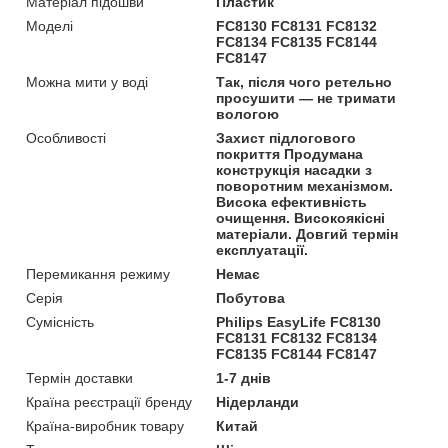
Матеріал підошви
Пластик
Моделі
FC8130 FC8131 FC8132
FC8134 FC8135 FC8144
FC8147
Можна мити у воді
Так, після чого ретельно
просушити — не тримати
вологою
Особливості
Захист підлогового
покриття Продумана
конструкція насадки з
поворотним механізмом.
Висока ефективність
очищення. Високоякісні
матеріали. Довгий термін
експлуатації.
Перемикання режиму
Немає
Серія
Побутова
Сумісність
Philips EasyLife FC8130
FC8131 FC8132 FC8134
FC8135 FC8144 FC8147
Термін доставки
1-7 днів
Країна реєстрації бренду
Нідерланди
Країна-виробник товару
Китай