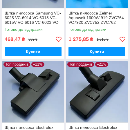
Щітка пилососа Samsung VC-
Щітка пилососа Zelmer
6025 VC-6014 VC-6013 VC-
Aquawelt 1600W 919 ZVC764
6015V VC-6016 VC-6023 VC-
VC7920 ZVC752 ZVC762
6024 для ламіната паркета
ZVC763 Aquos 829 ZVC722
Готово до відправки
Готово до відправки
Aquario 819 ZVC712 оригінал
468,47
1 275,85
₴
₴
593 ₴
1 615 ₴
Купити
Купити
Топ продажів
–21%
Топ продажів
–21%
Щітка пилососа Electrolux
Щітка пилососа Electrolux