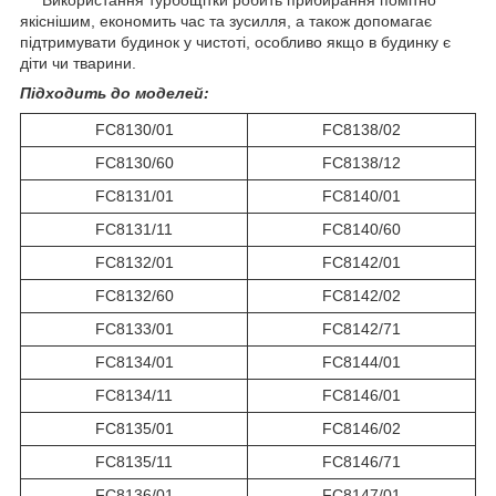
Використання турбощітки робить прибирання помітно
якіснішим, економить час та зусилля, а також допомагає
підтримувати будинок у чистоті, особливо якщо в будинку є
діти чи тварини.
Підходить до моделей:
FC8130/01
FC8138/02
FC8130/60
FC8138/12
FC8131/01
FC8140/01
FC8131/11
FC8140/60
FC8132/01
FC8142/01
FC8132/60
FC8142/02
FC8133/01
FC8142/71
FC8134/01
FC8144/01
FC8134/11
FC8146/01
FC8135/01
FC8146/02
FC8135/11
FC8146/71
FC8136/01
FC8147/01