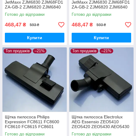
JetMaxx ZJM6830 ZJM68FD1
JetMaxx ZJM6830 ZJM68FD1
ZA-GB-2 ZJM6820 ZJM6840
ZA-GB-2 ZJM6820 ZJM6840
EL4042A ZJG6800
EL4042A ZJG6800 для
Готово до відправки
Готово до відправки
двохрежимна
ламіната паркета
468,47
468,47
₴
₴
593 ₴
593 ₴
Купити
Купити
Топ продажів
–21%
Топ продажів
–21%
Щітка пилососа Philips
Щітка пилососа Electrolux
Expression FC8611 FC8600
AEG Essensio ZEO5410
FC8610 FC8615 FC8601
ZEO5420 ZEO5430 AEO5430
FC8602 FC8604 FC8606
ZEO5432 двохрежимна
Готово до відправки
Готово до відправки