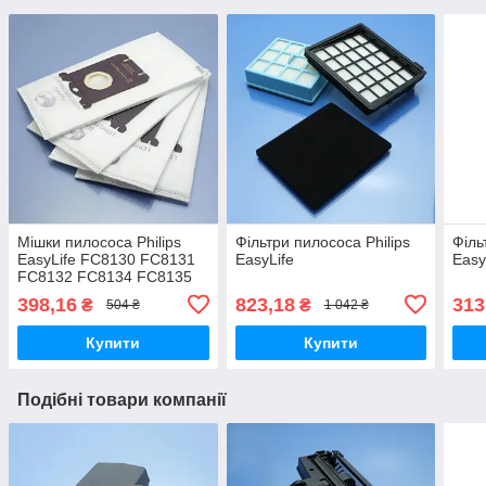
Мішки пилососа Philips
Фільтри пилососа Philips
Філь
EasyLife FC8130 FC8131
EasyLife
Easy
FC8132 FC8134 FC8135
FC8136 FC8137 FC8138
398,16
823,18
313
₴
₴
504 ₴
1 042 ₴
одноразові 4шт
Купити
Купити
Подібні товари компанії