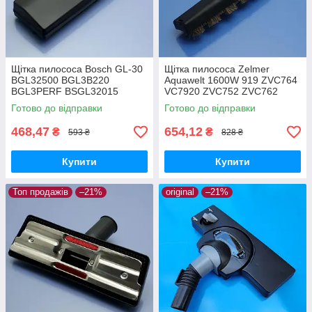
Щітка пилососа Bosch GL-30
Щітка пилососа Zelmer
BGL32500 BGL3B220
Aquawelt 1600W 919 ZVC764
BGL3PERF BSGL32015
VC7920 ZVC752 ZVC762
BSGL32030 BSGL3210RU
ZVC763 Aquos 829 ZVC722
Готово до відправки
Готово до відправки
BSGL32383 BSGL32500
Aquario 819 ZVC712 ламінат
двохрежимна
та паркет
468,47
654,12
₴
₴
593 ₴
828 ₴
Купити
Купити
Топ продажів
–21%
original
–21%