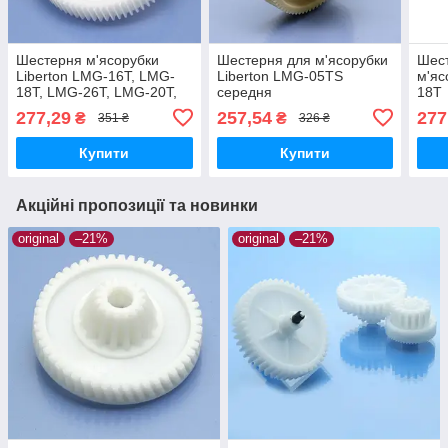
Шестерня м'ясорубки
Шестерня для м'ясорубки
Шест
Liberton LMG-16T, LMG-
Liberton LMG-05TS
м'яс
18T, LMG-26T, LMG-20T,
середня
18T
LMG-26BST, LMG-28BST,
277,29
257,54
277
₴
₴
351 ₴
326 ₴
LMG-205TS, LMG-206S,
LMG-207 середня
Купити
Купити
Акційні пропозиції та новинки
original
–21%
original
–21%