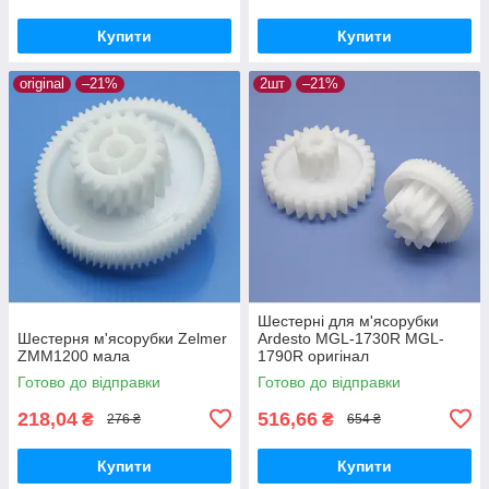
Купити
Купити
original
–21%
2шт
–21%
Шестерні для м'ясорубки
Шестерня м'ясорубки Zelmer
Ardesto MGL-1730R MGL-
ZMM1200 мала
1790R оригінал
Готово до відправки
Готово до відправки
218,04
516,66
₴
₴
276 ₴
654 ₴
Купити
Купити