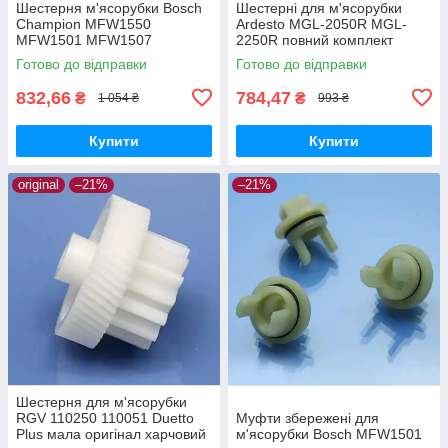
Шестерня м'ясорубки Bosch
Шестерні для м'ясорубки
Champion MFW1550
Ardesto MGL-2050R MGL-
MFW1501 MFW1507
2250R повний комплект
MFW1511 MFW1545 SFW1
оригінал харчовий пластик
Готово до відправки
Готово до відправки
CNFW2 оригінал Ø68 h25
z=16/50
832,66
784,47
₴
₴
1 054 ₴
993 ₴
Купити
Купити
original
–21%
–21%
Шестерня для м'ясорубки
RGV 110250 110051 Duetto
Муфти збережені для
Plus мала оригінал харчовий
м'ясорубки Bosch MFW1501