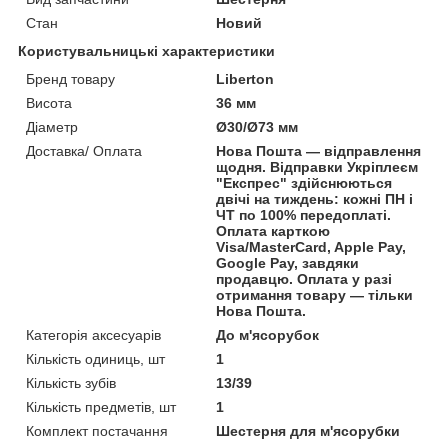
Стан
Новий
Користувальницькі характеристики
Бренд товару
Liberton
Висота
36 мм
Діаметр
Ø30/Ø73 мм
Доставка/ Оплата
Нова Пошта — відправлення
щодня. Відправки Укріплеєм
"Експрес" здійснюються
двічі на тиждень: кожні ПН і
ЧТ по 100% передоплаті.
Оплата карткою
Visa/MasterCard, Apple Pay,
Google Pay, завдяки
продавцю. Оплата у разі
отримання товару — тільки
Нова Пошта.
Категорія аксесуарів
До м'ясорубок
Кількість одиниць, шт
1
Кількість зубів
13/39
Кількість предметів, шт
1
Комплект постачання
Шестерня для м'ясорубки