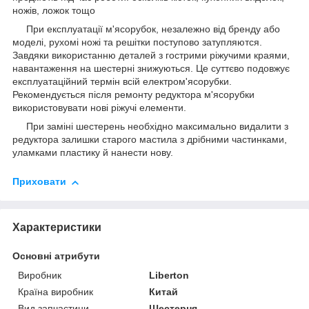
ножів, ложок тощо
При експлуатації м'ясорубок, незалежно від бренду або
моделі, рухомі ножі та решітки поступово затупляются.
Завдяки використанню деталей з гострими ріжучими краями,
навантаження на шестерні знижуються. Це суттєво подовжує
експлуатаційний термін всій електром'ясорубки.
Рекомендується після ремонту редуктора м'ясорубки
використовувати нові ріжучі елементи.
При заміні шестерень необхідно максимально видалити з
редуктора залишки старого мастила з дрібними частинками,
уламками пластику й нанести нову.
Приховати
Характеристики
Основні атрибути
Виробник
Liberton
Країна виробник
Китай
Вид запчастини
Шестерня