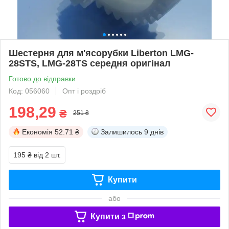
Шестерня для м'ясорубки Liberton LMG-
28STS, LMG-28TS середня оригінал
Готово до відправки
Код: 056060
Опт і роздріб
198,29
₴
251 ₴
Економія
52.71 ₴
Залишилось
9 днів
195 ₴
від 2 шт.
Купити
або
Купити з