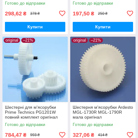
пластик
Готово до відправки
Готово до відправки
298,62
197,50
₴
₴
378 ₴
250 ₴
Купити
Купити
original
–21%
original
–21%
Шестерні для м'ясорубки
Шестерня м'ясорубки Ardesto
Prime Technics PG1201W
MGL-1730R MGL-1790R
повний комплект оригінал
мала оригінал
харчовий пластик
Готово до відправки
Готово до відправки
784,47
327,06
₴
₴
993 ₴
414 ₴