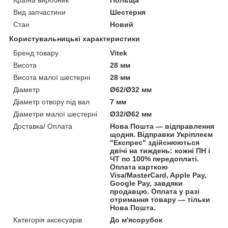
Вид запчастини
Шестерня
Стан
Новий
Користувальницькі характеристики
Бренд товару
Vitek
Висота
28 мм
Висота малої шестерні
28 мм
Діаметр
Ø62/Ø32 мм
Діаметр отвору під вал
7 мм
Діаметри малої шестерні
Ø32/Ø62 мм
Доставка/ Оплата
Нова Пошта — відправлення
щодня. Відправки Укріплеєм
"Експрес" здійснюються
двічі на тиждень: кожні ПН і
ЧТ по 100% передоплаті.
Оплата карткою
Visa/MasterCard, Apple Pay,
Google Pay, завдяки
продавцю. Оплата у разі
отримання товару — тільки
Нова Пошта.
Категорія аксесуарів
До м'ясорубок