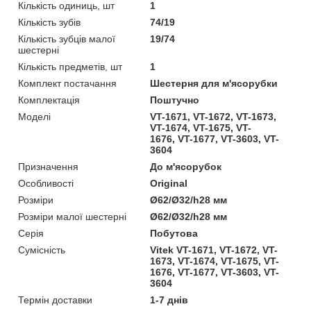
Кількість одиниць, шт
1
Кількість зубів
74/19
Кількість зубців малої
19/74
шестерні
Кількість предметів, шт
1
Комплект постачання
Шестерня для м'ясорубки
Комплектація
Поштучно
Моделі
VT-1671, VT-1672, VT-1673,
VT-1674, VT-1675, VT-
1676, VT-1677, VT-3603, VT-
3604
Призначення
До м'ясорубок
Особливості
Original
Розміри
Ø62/Ø32/h28 мм
Розміри малої шестерні
Ø62/Ø32/h28 мм
Серія
Побутова
Сумісність
Vitek VT-1671, VT-1672, VT-
1673, VT-1674, VT-1675, VT-
1676, VT-1677, VT-3603, VT-
3604
Термін доставки
1-7 днів