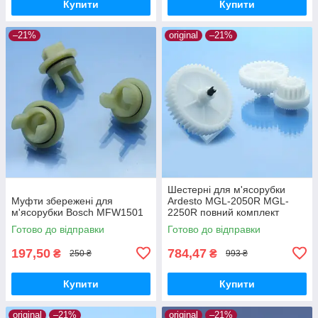
Купити
Купити
–21%
original
–21%
Шестерні для м'ясорубки
Муфти збережені для
Ardesto MGL-2050R MGL-
м'ясорубки Bosch MFW1501
2250R повний комплект
оригінал харчовий пластик
Готово до відправки
Готово до відправки
197,50
784,47
₴
₴
250 ₴
993 ₴
Купити
Купити
original
–21%
original
–21%