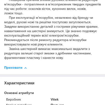
м'ясорубки - потрапляння в м’ясоприємник твердих предметів
під час роботи: осколків кісток, кухонних вилок, ножів,
ложок тощо.
При експлуатації м'ясорубок, незалежно від бренду чи
моделі, рухомі ножі та решітки поступово затуплюються.
Завдяки використанню деталей з гострими ріжучими краями,
навантаження на шестерні знижується. Це значно подовжує
експлуатаційний термін всієї електром'ясорубки.
Рекомендується після ремонту редуктора м'ясорубки
використовувати нові ріжучі елементи.
Заміна шестерней вимагає максимально видалити з
редуктора залишкі старої змазки з дрібними частинками,
фрагментами пластику і нанести нову.
Приховати
Характеристики
Основні атрибути
Виробник
Vitek
Країна виробник
Польща