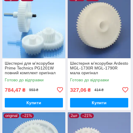
Шестерні для м'ясорубки
Шестерня м'ясорубки Ardesto
Prime Technics PG1201W
MGL-1730R MGL-1790R
повний комплект оригінал
мала оригінал
харчовий пластик
Готово до відправки
Готово до відправки
784,47
327,06
₴
₴
993 ₴
414 ₴
Купити
Купити
original
–21%
2шт
–21%