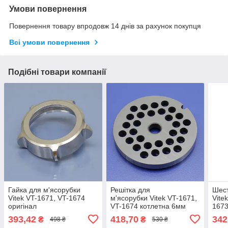
Умови повернення
Повернення товару впродовж 14 днів за рахунок покупця
Всі умови повернення
Подібні товари компанії
Гайка для м'ясорубки
Решітка для
Шест
Vitek VT-1671, VT-1674
м'ясорубки Vitek VT-1671,
Vite
оригінал
VT-1674 котлетна 6мм
1673
1676
393,42
418,70
342
₴
₴
498 ₴
530 ₴
3604