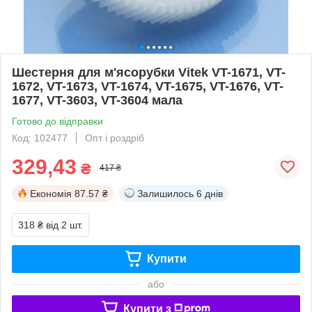
Шестерня для м'ясорубки Vitek VT-1671, VT-
1672, VT-1673, VT-1674, VT-1675, VT-1676, VT-
1677, VT-3603, VT-3604 мала
Готово до відправки
Код: 102477
Опт і роздріб
329,43
₴
417 ₴
Економія
87.57 ₴
Залишилось
6 днів
318 ₴
від 2 шт.
Купити
або
Купити з