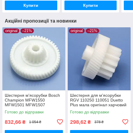
харч
Купити
Купити
Акційні пропозиції та новинки
original
–21%
original
–21%
Шестерня м'ясорубки Bosch
Шестерня для м'ясорубки
Champion MFW1550
RGV 110250 110051 Duetto
MFW1501 MFW1507
Plus мала оригінал харчовий
MFW1511 MFW1545 SFW1
пластик
Готово до відправки
Готово до відправки
CNFW2 оригінал Ø68 h25
z=16/50
832,66
298,62
₴
₴
1 054 ₴
378 ₴