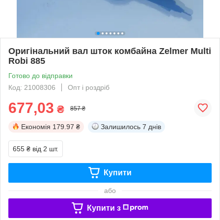
Оригінальний вал шток комбайна Zelmer Multi
Robi 885
Готово до відправки
Код: 21008306
Опт і роздріб
677,03
₴
857 ₴
Економія
179.97 ₴
Залишилось
7 днів
655 ₴
від 2 шт.
Купити
або
Купити з