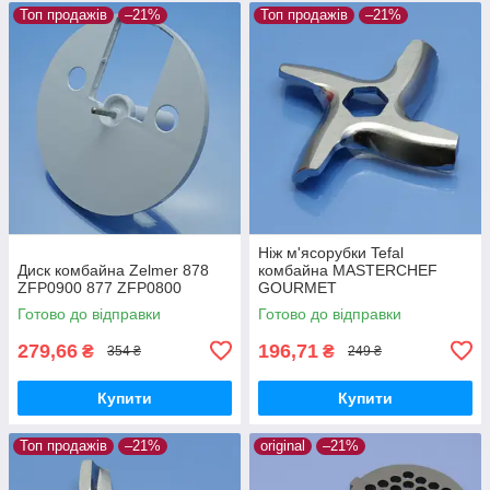
Топ продажів
–21%
Топ продажів
–21%
Ніж м'ясорубки Tefal
Диск комбайна Zelmer 878
комбайна MASTERCHEF
ZFP0900 877 ZFP0800
GOURMET
Готово до відправки
Готово до відправки
279,66
196,71
₴
₴
354 ₴
249 ₴
Купити
Купити
Топ продажів
–21%
original
–21%