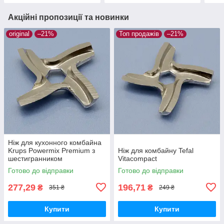
Акційні пропозиції та новинки
original
–21%
Топ продажів
–21%
Ніж для кухонного комбайна
Krups Powermix Premium з
Ніж для комбайну Tefal
шестигранником
Vitacompact
Готово до відправки
Готово до відправки
277,29
196,71
₴
₴
351 ₴
249 ₴
Купити
Купити