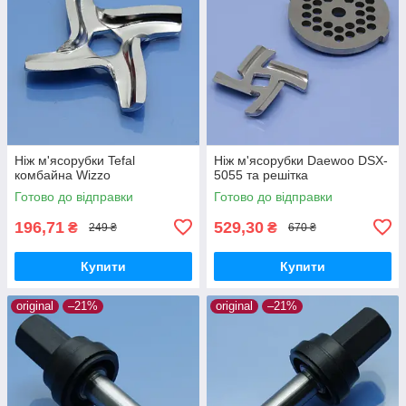
Ніж м'ясорубки Tefal
Ніж м'ясорубки Daewoo DSX-
комбайна Wizzo
5055 та решітка
Готово до відправки
Готово до відправки
196,71
529,30
₴
₴
249 ₴
670 ₴
Купити
Купити
original
–21%
original
–21%