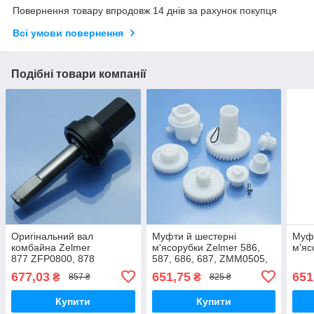
Повернення товару впродовж 14 днів за рахунок покупця
Всі умови повернення
Подібні товари компанії
Оригінальний вал
Муфти й шестерні
Муфт
комбайна Zelmer
м'ясорубки Zelmer 586,
м'яс
877 ZFP0800, 878
587, 686, 687, ZMM0505,
ZFP0900
ZMM0554, ZMM0805,
677,03
651,75
651
₴
₴
857 ₴
825 ₴
ZMM0815, ZMM0854,
ZMM0905, ZMM0954,
Купити
Купити
ZMM1005