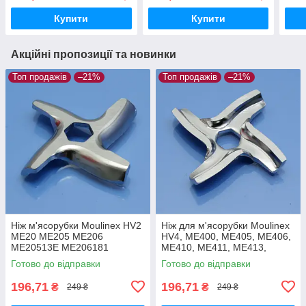
ME665B3E ME688832
Купити
Купити
Акційні пропозиції та новинки
Топ продажів
–21%
Топ продажів
–21%
Ніж м'ясорубки Moulinex HV2
Ніж для м'ясорубки Moulinex
ME20 ME205 ME206
HV4, ME400, ME405, ME406,
ME20513E ME206181
ME410, ME411, ME413,
ME208139 ME209139 ME203
ME416, ME44, ME45
Готово до відправки
Готово до відправки
ME204 ME207 ME211
нержавійка
харчова нержавійка
196,71
196,71
₴
₴
249 ₴
249 ₴