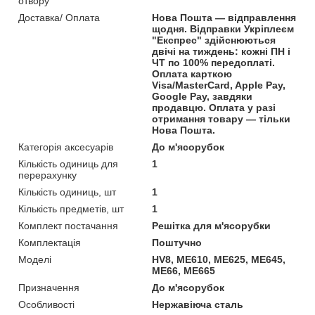
отвору
Доставка/ Оплата
Нова Пошта — відправлення
щодня. Відправки Укріплеєм
"Експрес" здійснюються
двічі на тиждень: кожні ПН і
ЧТ по 100% передоплаті.
Оплата карткою
Visa/MasterCard, Apple Pay,
Google Pay, завдяки
продавцю. Оплата у разі
отримання товару — тільки
Нова Пошта.
Категорія аксесуарів
До м'ясорубок
Кількість одиниць для
1
перерахунку
Кількість одиниць, шт
1
Кількість предметів, шт
1
Комплект постачання
Решітка для м'ясорубки
Комплектація
Поштучно
Моделі
HV8, ME610, ME625, ME645,
ME66, ME665
Призначення
До м'ясорубок
Особливості
Нержавіюча сталь