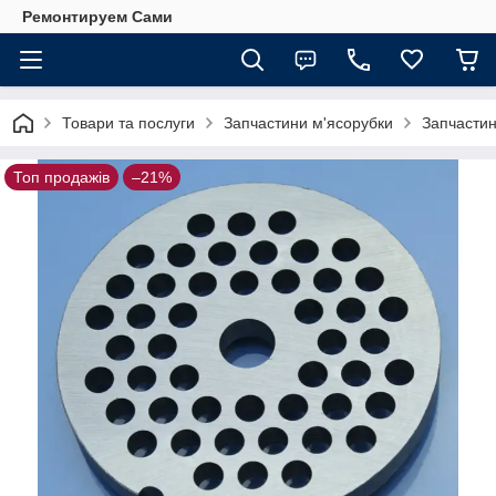
Ремонтируем Сами
Товари та послуги
Запчастини м'ясорубки
Запчастин
Топ продажів
–21%