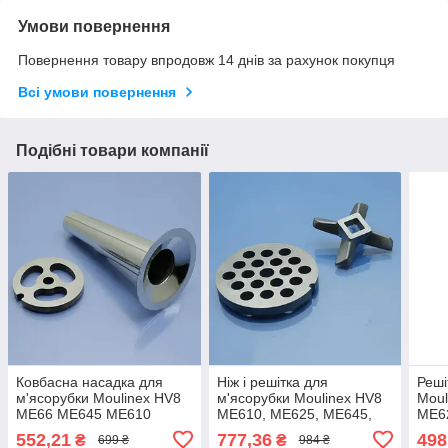
Умови повернення
Повернення товару впродовж 14 днів за рахунок покупця
Всі умови повернення
Подібні товари компанії
Ковбасна насадка для
Ніж і решітка для
Реші
м'ясорубки Moulinex HV8
м'ясорубки Moulinex HV8
Moul
ME66 ME645 ME610
ME610, ME625, ME645,
ME6
ME625 ME665 ME62513E
ME66, ME665 8мм
ME6
552,21
777,36
498
₴
₴
699 ₴
984 ₴
ME625166 ME645B3E
нержавійка котлетна
дріб