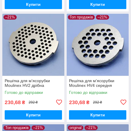
Купити
Купити
–21%
Топ продажів
–21%
Решітка для м'ясорубки
Решітка для м'ясорубки
Moulinex HV2 дрібна
Moulinex HV4 середня
Готово до відправки
Готово до відправки
230,68
230,68
₴
₴
292 ₴
292 ₴
Купити
Купити
Топ продажів
–21%
original
–21%