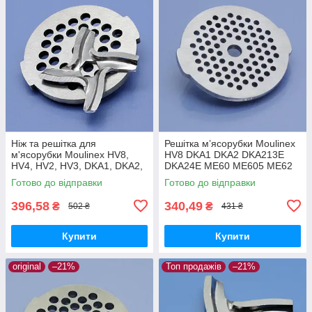
Ніж та решітка для
Решітка м’ясорубки Moulinex
м'ясорубки Moulinex HV8,
HV8 DKA1 DKA2 DKA213E
HV4, HV2, HV3, DKA1, DKA2,
DKA24E ME60 ME605 ME62
DKA213E, DKA24E, ME20,
ME606 ME65 ME651 ME656
Готово до відправки
Готово до відправки
ME400, ME416, ME62,
дрібна 3мм нержавійка
ME606, ME656
оригінал
396,58
340,49
₴
₴
502 ₴
431 ₴
Купити
Купити
original
–21%
Топ продажів
–21%