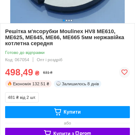
Решітка м'ясорубки Moulinex HV8 ME610,
ME625, ME645, ME66, ME665 5мм нержавійка
котлетна середня
Готово до відправки
Код: 067054
Опт і роздріб
498,49
₴
631 ₴
Економія
132.51 ₴
Залишилось
8 днів
481 ₴
від 2 шт.
Купити
або
Купити з