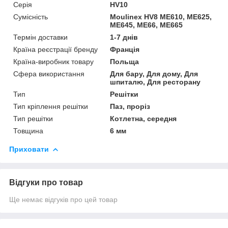
Серія
HV10
Сумісність
Moulinex HV8 ME610, ME625,
ME645, ME66, ME665
Термін доставки
1-7 днів
Країна реєстрації бренду
Франція
Країна-виробник товару
Польща
Сфера використання
Для бару, Для дому, Для
шпиталю, Для ресторану
Тип
Решітки
Тип кріплення решітки
Паз, проріз
Тип решітки
Котлетна, середня
Товщина
6 мм
Приховати
Відгуки про товар
Ще немає відгуків про цей товар