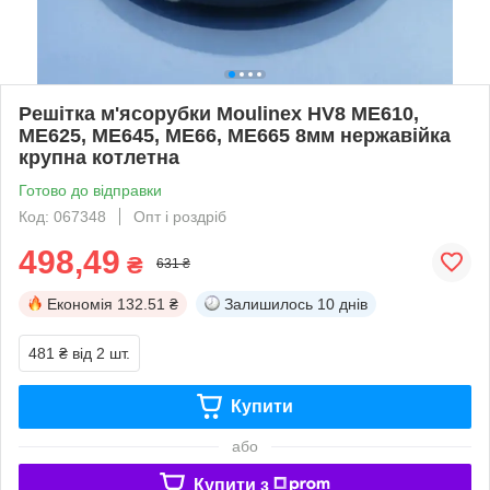
Решітка м'ясорубки Moulinex HV8 ME610,
ME625, ME645, ME66, ME665 8мм нержавійка
крупна котлетна
Готово до відправки
Код: 067348
Опт і роздріб
498,49
₴
631 ₴
Економія
132.51 ₴
Залишилось
10 днів
481 ₴
від 2 шт.
Купити
або
Купити з