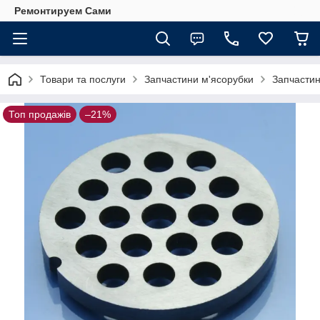
Ремонтируем Сами
Товари та послуги
Запчастини м'ясорубки
Запчастин
Топ продажів
–21%