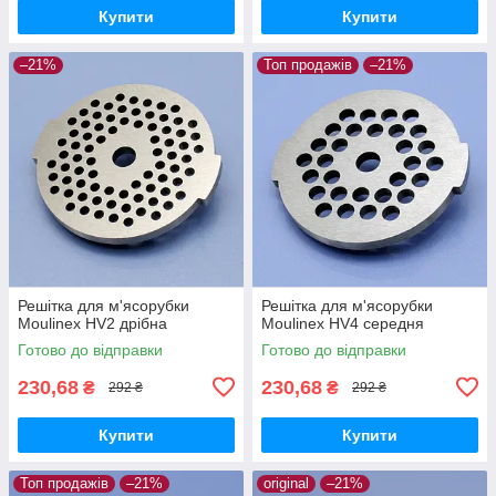
Купити
Купити
–21%
Топ продажів
–21%
Решітка для м'ясорубки
Решітка для м'ясорубки
Moulinex HV2 дрібна
Moulinex HV4 середня
Готово до відправки
Готово до відправки
230,68
230,68
₴
₴
292 ₴
292 ₴
Купити
Купити
Топ продажів
–21%
original
–21%