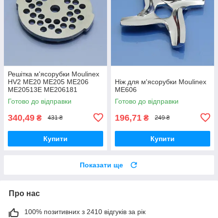
Решітка м'ясорубки Moulinex
HV2 ME20 ME205 ME206
Ніж для м'ясорубки Moulinex
ME20513E ME206181
ME606
ME208139 ME209139
Готово до відправки
Готово до відправки
котлетна 5мм нержавійка
оригінал
340,49
196,71
₴
₴
431 ₴
249 ₴
Купити
Купити
Показати ще
Про нас
100% позитивних з 2410 відгуків за рік