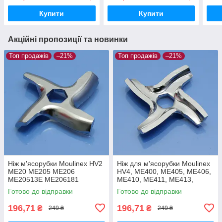
ME665B3E ME688832
Купити
Купити
Акційні пропозиції та новинки
Топ продажів
–21%
Топ продажів
–21%
Ніж м'ясорубки Moulinex HV2
Ніж для м'ясорубки Moulinex
ME20 ME205 ME206
HV4, ME400, ME405, ME406,
ME20513E ME206181
ME410, ME411, ME413,
ME208139 ME209139 ME203
ME416, ME44, ME45
Готово до відправки
Готово до відправки
ME204 ME207 ME211
нержавійка
харчова нержавійка
196,71
196,71
₴
₴
249 ₴
249 ₴