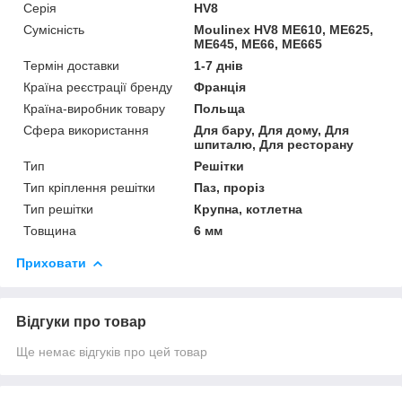
Серія
HV8
Сумісність
Moulinex HV8 ME610, ME625,
ME645, ME66, ME665
Термін доставки
1-7 днів
Країна реєстрації бренду
Франція
Країна-виробник товару
Польща
Сфера використання
Для бару, Для дому, Для
шпиталю, Для ресторану
Тип
Решітки
Тип кріплення решітки
Паз, проріз
Тип решітки
Крупна, котлетна
Товщина
6 мм
Приховати
Відгуки про товар
Ще немає відгуків про цей товар