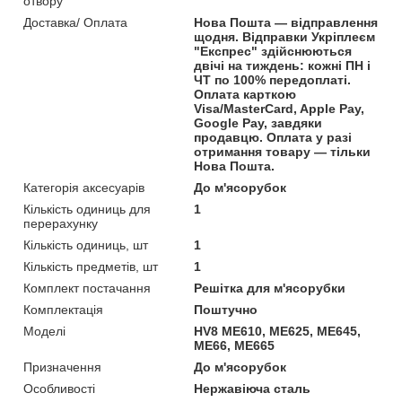
отвору
Доставка/ Оплата
Нова Пошта — відправлення
щодня. Відправки Укріплеєм
"Експрес" здійснюються
двічі на тиждень: кожні ПН і
ЧТ по 100% передоплаті.
Оплата карткою
Visa/MasterCard, Apple Pay,
Google Pay, завдяки
продавцю. Оплата у разі
отримання товару — тільки
Нова Пошта.
Категорія аксесуарів
До м'ясорубок
Кількість одиниць для
1
перерахунку
Кількість одиниць, шт
1
Кількість предметів, шт
1
Комплект постачання
Решітка для м'ясорубки
Комплектація
Поштучно
Моделі
HV8 ME610, ME625, ME645,
ME66, ME665
Призначення
До м'ясорубок
Особливості
Нержавіюча сталь