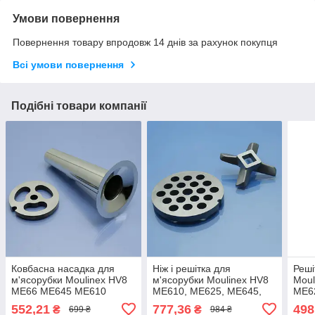
Умови повернення
Повернення товару впродовж 14 днів за рахунок покупця
Всі умови повернення
Подібні товари компанії
Ковбасна насадка для
Ніж і решітка для
Реші
м'ясорубки Moulinex HV8
м'ясорубки Moulinex HV8
Moul
ME66 ME645 ME610
ME610, ME625, ME645,
ME6
ME625 ME665 ME62513E
ME66, ME665 8мм
ME6
552,21
777,36
498
₴
₴
699 ₴
984 ₴
ME625166 ME645B3E
нержавійка котлетна
дріб