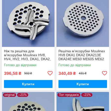
Ніж та решітка для
Решітка м’ясорубки Moulinex
м'ясорубки Moulinex HV8,
HV8 DKA1 DKA2 DKA213E
HV4, HV2, HV3, DKA1, DKA2,
DKA24E ME60 ME605 ME62
DKA213E, DKA24E, ME20,
ME606 ME65 ME651 ME656
Готово до відправки
Готово до відправки
ME400, ME416, ME62,
дрібна 3мм нержавійка
ME606, ME656
оригінал
396,58
340,49
₴
₴
502 ₴
431 ₴
Купити
Купити
original
–21%
Топ продажів
–21%