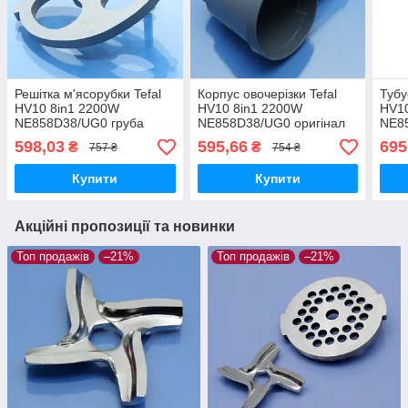
Решітка м'ясорубки Tefal
Корпус овочерізки Tefal
Тубу
HV10 8in1 2200W
HV10 8in1 2200W
HV10
NE858D38/UG0 груба
NE858D38/UG0 оригінал
NE8
ковбасна оригінал
598,03
595,66
695
₴
₴
757 ₴
754 ₴
нержавійка
Купити
Купити
Акційні пропозиції та новинки
Топ продажів
–21%
Топ продажів
–21%