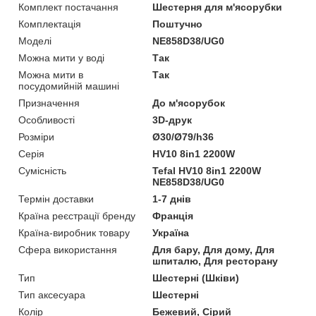
Комплект постачання
Шестерня для м'ясорубки
Комплектація
Поштучно
Моделі
NE858D38/UG0
Можна мити у воді
Так
Можна мити в
Так
посудомийній машині
Призначення
До м'ясорубок
Особливості
3D-друк
Розміри
Ø30/Ø79/h36
Серія
HV10 8in1 2200W
Сумісність
Tefal HV10 8in1 2200W
NE858D38/UG0
Термін доставки
1-7 днів
Країна реєстрації бренду
Франція
Країна-виробник товару
Україна
Сфера використання
Для бару, Для дому, Для
шпиталю, Для ресторану
Тип
Шестерні (Шківи)
Тип аксесуара
Шестерні
Колір
Бежевий, Сірий