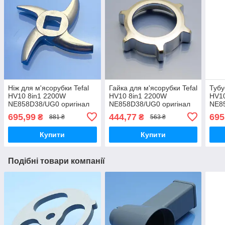
Ніж для м'ясорубки Tefal
Гайка для м'ясорубки Tefal
Тубу
HV10 8in1 2200W
HV10 8in1 2200W
HV10
NE858D38/UG0 оригінал
NE858D38/UG0 оригінал
NE8
695,99
444,77
695
₴
₴
881 ₴
563 ₴
Купити
Купити
Подібні товари компанії