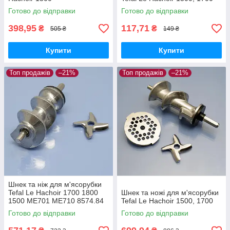
Готово до відправки
Готово до відправки
398,95
117,71
₴
₴
505 ₴
149 ₴
Купити
Купити
Топ продажів
–21%
Топ продажів
–21%
Шнек та ніж для м'ясорубки
Tefal Le Hachoir 1700 1800
Шнек та ножі для м'ясорубки
1500 ME701 ME710 8574.84
Tefal Le Hachoir 1500, 1700
ME700188 8574.88
Готово до відправки
Готово до відправки
ME701188 ME71083E