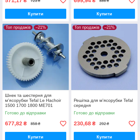
571,17
699,94
₴
₴
723 ₴
886 ₴
Купити
Купити
Топ продажів
–21%
Топ продажів
–21%
Шнек та шестерня для
м'ясорубки Tefal Le Hachoir
Решітка для м'ясорубки Tefal
1500 1700 1800 ME701
середня
ME710 8574.84 ME700188
Готово до відправки
Готово до відправки
8574.88 ME701188
ME71083E
677,82
230,68
₴
₴
858 ₴
292 ₴
Купити
Купити