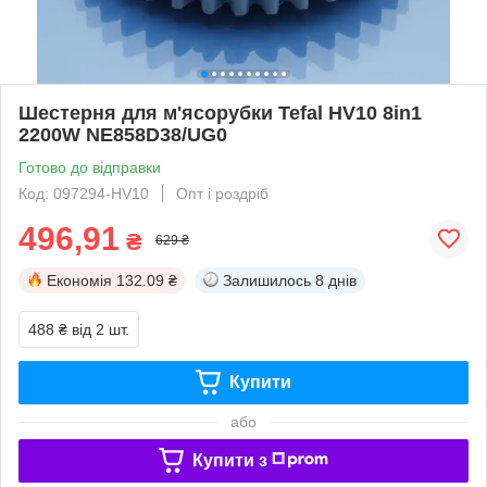
Шестерня для м'ясорубки Tefal HV10 8in1
2200W NE858D38/UG0
Готово до відправки
Код: 097294-HV10
Опт і роздріб
496,91
₴
629 ₴
Економія
132.09 ₴
Залишилось
8 днів
488 ₴
від 2 шт.
Купити
або
Купити з