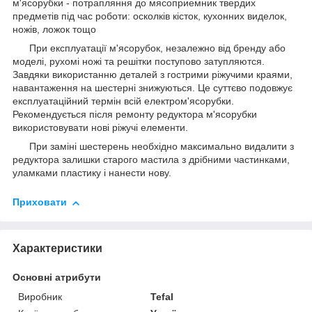
м'ясорубки - потрапляння до мясоприемник твердих
предметів під час роботи: осколків кісток, кухонних виделок,
ножів, ложок тощо
При експлуатації м'ясорубок, незалежно від бренду або
моделі, рухомі ножі та решітки поступово затупляются.
Завдяки використанню деталей з гострими ріжучими краями,
навантаження на шестерні знижуються. Це суттєво подовжує
експлуатаційний термін всій електром'ясорубки.
Рекомендується після ремонту редуктора м'ясорубки
використовувати нові ріжучі елементи.
При заміні шестерень необхідно максимально видалити з
редуктора залишки старого мастила з дрібними частинками,
уламками пластику і нанести нову.
Приховати
Характеристики
Основні атрибути
Виробник
Tefal