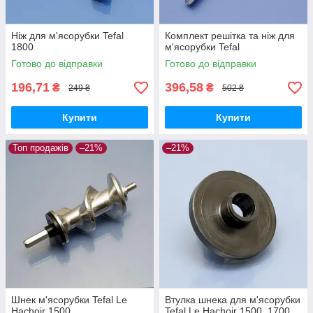
Ніж для м'ясорубки Tefal
Комплект решітка та ніж для
1800
м'ясорубки Tefal
Готово до відправки
Готово до відправки
196,71
396,58
₴
₴
249 ₴
502 ₴
Купити
Купити
Топ продажів
–21%
–21%
Шнек м'ясорубки Tefal Le
Втулка шнека для м'ясорубки
Hachoir 1500
Tefal Le Hachoir 1500, 1700