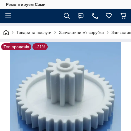
Ремонтируем Сами
Товари та послуги
Запчастини м'ясорубки
Запчастин
Топ продажів
–21%