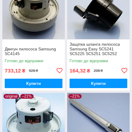
Защіпка шланга пилососа
Двигун пилососа Samsung
Samsung Easy SC5241
SC4145
SC5225 SC5251 SC5252
SC5255 SC5280 оригінал
Готово до відправки
Готово до відправки
733,12
164,32
₴
₴
928 ₴
208 ₴
Купити
Купити
original
–21%
–21%