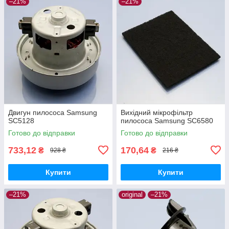
–21%
–21%
Двигун пилососа Samsung
Вихідний мікрофільтр
SC5128
пилососа Samsung SC6580
Готово до відправки
Готово до відправки
733,12
170,64
₴
₴
928 ₴
216 ₴
Купити
Купити
–21%
original
–21%