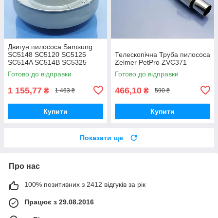
Двигун пилососа Samsung
SC5148 SC5120 SC5125
Телескопічна Труба пилососа
SC514A SC514B SC5325
Zelmer PetPro ZVC371
оригінал
Готово до відправки
Готово до відправки
1 155,77
466,10
₴
₴
1 463 ₴
590 ₴
Купити
Купити
Показати ще
Про нас
100% позитивних з 2412 відгуків за рік
Працює з 29.08.2016