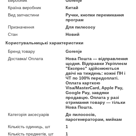
Виробник
Gorenje
Країна виробник
Китай
Вид запчастини
Ручки, кнопки перемикання
програм
Призначення
Для пилесосу
Стан
Новий
Користувальницькі характеристики
Бренд товару
Gorenje
Доставка/ Оплата
Нова Пошта — відправлення
щодня. Відправки Укріплеєм
"Експрес" здійснюються
двічі на тиждень: кожні ПН і
ЧТ по 100% передоплаті.
Оплата карткою
Visa/MasterCard, Apple Pay,
Google Pay, завдяки
продавцю. Оплата у разі
отримання товару — тільки
Нова Пошта.
Категорія аксесуарів
До пилососів,
парогенераторам, мийкам
Кількість одиниць, шт
1
Кількість предметів, шт
1