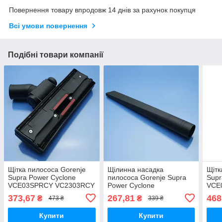
Повернення товару впродовж 14 днів за рахунок покупця
Всі умови повернення
Подібні товари компанії
Щітка пилососа Gorenje
Щілинна насадка
Щітк
Supra Power Cyclone
пилососа Gorenje Supra
Supr
VCE03SPRCY VC2303RCY
Power Cyclone
VCE
IV VC2102BCY IV
VCE03SPRCY VC2303RCY
IV V
373,67
267,81
468
₴
₴
473 ₴
339 ₴
VC1901GCY IV VC-T4019
IV VC2102BCY IV
VC1
двохрежимна пластик
VC1901GCY IV VC-T4019
дво
Купити
Купити
325мм