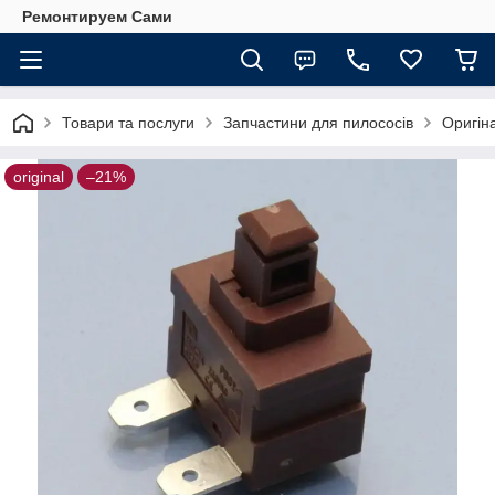
Ремонтируем Сами
Товари та послуги
Запчастини для пилососів
Оригін
original
–21%