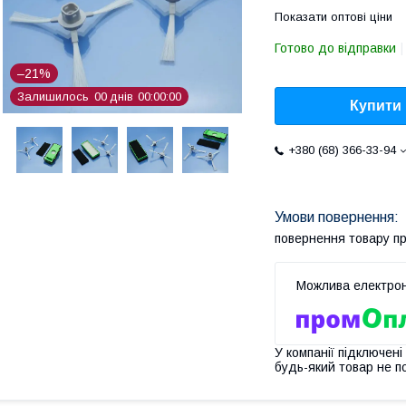
Показати оптові ціни
Готово до відправки
–21%
Залишилось
0
0
днів
0
0
0
0
0
0
Купити
+380 (68) 366-33-94
повернення товару п
У компанії підключені
будь-який товар не п