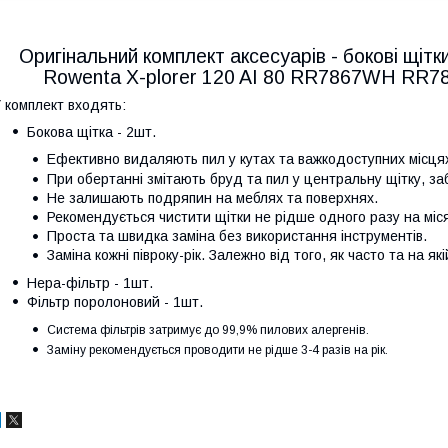
Оригінальний комплект аксесуарів - бокові щіт
Rowenta X-plorer 120 AI 80 RR7867WH 
 комплект входять:
Бокова щітка - 2шт.
Ефективно видаляють пил у кутах та важкодоступних місця
При обертанні змітають бруд та пил у центральну щітку, з
Не залишають подряпин на меблях та поверхнях.
Рекомендується чистити щітки не рідше одного разу на міс
Проста та швидка заміна без використання інструментів.
Заміна кожні півроку-рік. Залежно від того, як часто та на я
Hepa-фільтр - 1шт.
Фільтр поролоновий - 1шт.
Система фільтрів затримує до 99,9% пилових алергенів.
Заміну рекомендується проводити не рідше 3-4 раз
ів
на рік.