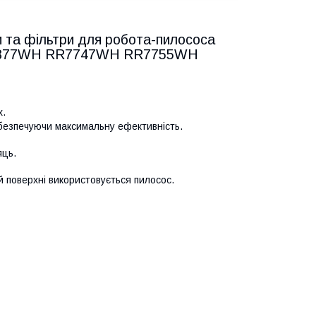
ки та фільтри для робота-пилососа
RR7877WH RR7747WH RR7755WH
х.
абезпечуючи максимальну ефективність.
яць.
кій поверхні використовується пилосос.