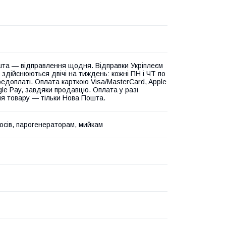
та — відправлення щодня. Відправки Укріплеєм
 здійснюються двічі на тиждень: кожні ПН і ЧТ по
едоплаті. Оплата карткою Visa/MasterCard, Apple
gle Pay, завдяки продавцю. Оплата у разі
я товару — тільки Нова Пошта.
осів, парогенераторам, мийкам