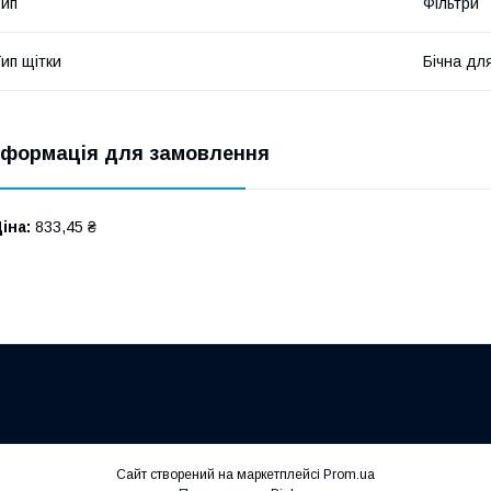
ип
Фільтри
ип щітки
Бічна дл
нформація для замовлення
іна:
833,45 ₴
Сайт створений на маркетплейсі
Prom.ua