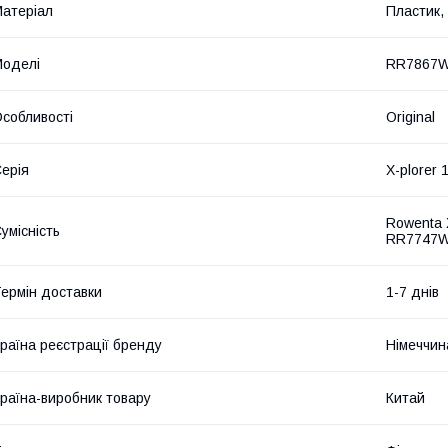
атеріал
Пластик, 
оделі
RR7867
собливості
Original
ерія
X-plorer 
Rowenta 
умісність
RR7747
ермін доставки
1-7 днів
раїна реєстрації бренду
Німеччин
раїна-виробник товару
Китай