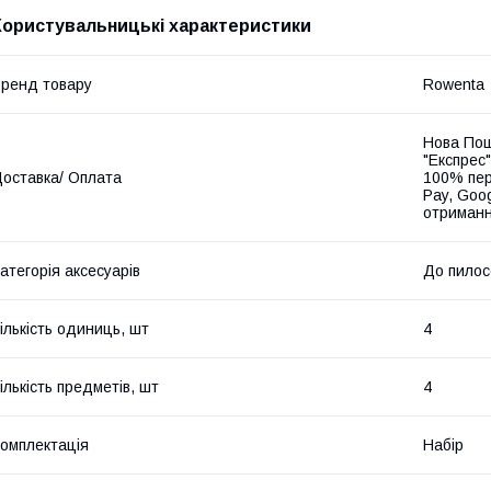
Користувальницькі характеристики
ренд товару
Rowenta
Нова Пош
"Експрес"
оставка/ Оплата
100% пер
Pay, Goo
отриманн
атегорія аксесуарів
До пилос
ількість одиниць, шт
4
ількість предметів, шт
4
омплектація
Набір