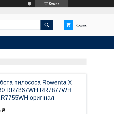
Кошик
Кошик
бота пилососа Rowenta X-
AI 80 RR7867WH RR7877WH
R7755WH оригінал
 ₴