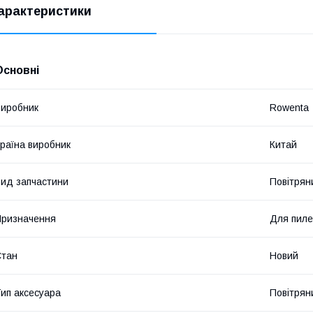
арактеристики
Основні
иробник
Rowenta
раїна виробник
Китай
ид запчастини
Повітрян
ризначення
Для пиле
Стан
Новий
ип аксесуара
Повітрян