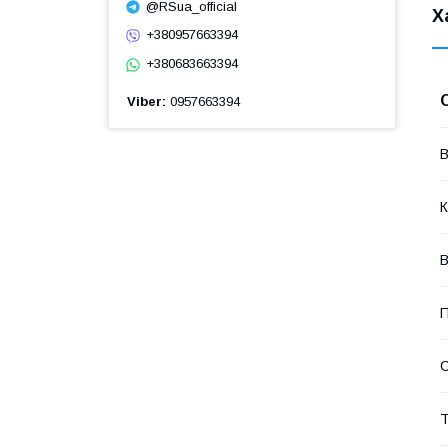
@RSua_official
Х
+380957663394
+380683663394
Viber
0957663394
В
К
В
П
Т