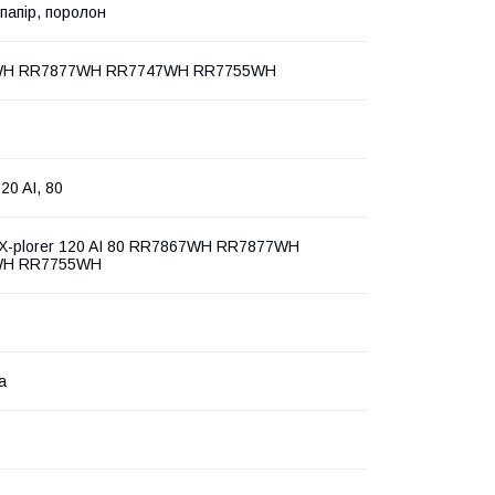
папір, поролон
WH RR7877WH RR7747WH RR7755WH
120 AI, 80
X-plorer 120 AI 80 RR7867WH RR7877WH
WH RR7755WH
а