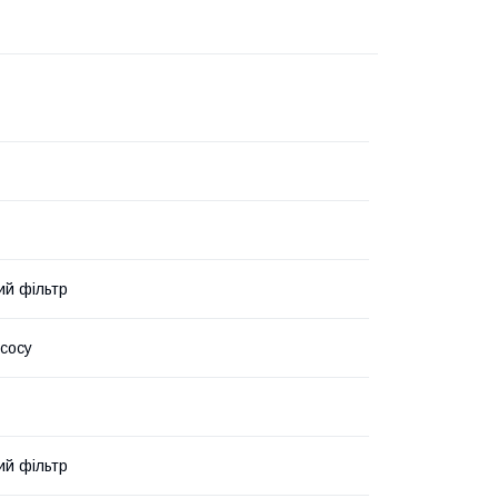
ий фільтр
сосу
ий фільтр