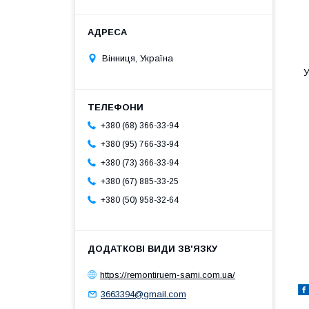
Вінниця, Україна
У
+380 (68) 366-33-94
+380 (95) 766-33-94
+380 (73) 366-33-94
+380 (67) 885-33-25
+380 (50) 958-32-64
https://remontiruem-sami.com.ua/
3663394@gmail.com