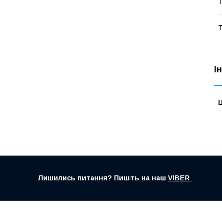
Т
Т
І
Ц
Лишились питання? Пиш
і
ть на наш
VIBER