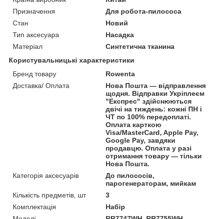
Призначення
Для робота-пилососа
Стан
Новий
Тип аксесуара
Насадка
Матеріал
Синтетична тканина
Користувальницькі характеристики
Бренд товару
Rowenta
Доставка/ Оплата
Нова Пошта — відправлення
щодня. Відправки Укріплеєм
"Експрес" здійснюються
двічі на тиждень: кожні ПН і
ЧТ по 100% передоплаті.
Оплата карткою
Visa/MasterCard, Apple Pay,
Google Pay, завдяки
продавцю. Оплата у разі
отримання товару — тільки
Нова Пошта.
Категорія аксесуарів
До пилососів,
парогенераторам, мийкам
Кількість предметів, шт
3
Комплектація
Набір
Моделі
RR7747WH, RR7755WH,