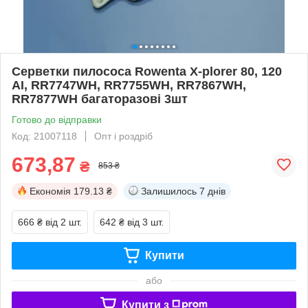
Серветки пилососа Rowenta X-plorer 80, 120
AI, RR7747WH, RR7755WH, RR7867WH,
RR7877WH багаторазові 3шт
Готово до відправки
Код: 21007118
Опт і роздріб
673,87
₴
853 ₴
Економія
179.13 ₴
Залишилось
7 днів
666 ₴
від 2 шт.
642 ₴
від 3 шт.
Купити
або
Купити з