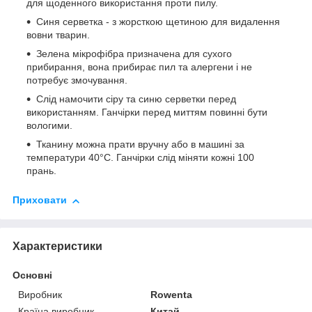
для щоденного використання проти пилу.
Синя серветка - з жорсткою щетиною для видалення
вовни тварин.
Зелена мікрофібра призначена для сухого
прибирання, вона прибирає пил та алергени і не
потребує змочування.
Слід намочити сіру та синю серветки перед
використанням. Ганчірки перед миттям повинні бути
вологими.
Тканину можна прати вручну або в машині за
температури 40°C. Ганчірки слід міняти кожні 100
прань.
Приховати
Характеристики
Основні
Виробник
Rowenta
Країна виробник
Китай