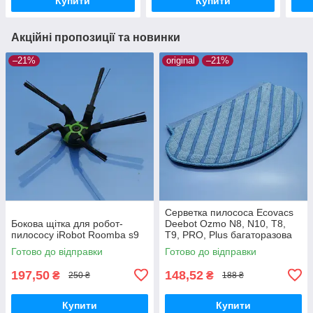
Купити
Купити
Акційні пропозиції та новинки
–21%
original
–21%
Серветка пилососа Ecovacs
Бокова щітка для робот-
Deebot Ozmo N8, N10, T8,
пилососу iRobot Roomba s9
T9, PRO, Plus багаторазова
Готово до відправки
Готово до відправки
197,50
148,52
₴
₴
250 ₴
188 ₴
Купити
Купити