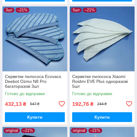
3шт
–21%
5шт
–21%
Серветки пилососа Ecovacs
Серветки пилососа Xiaomi
Deebot Ozmo N8 Pro
Roidmi EVE Plus одноразові
багаторазові 3шт
5шт
Готово до відправки
Готово до відправки
432,13
192,76
₴
₴
547 ₴
244 ₴
Купити
Купити
original
–21%
original
–21%