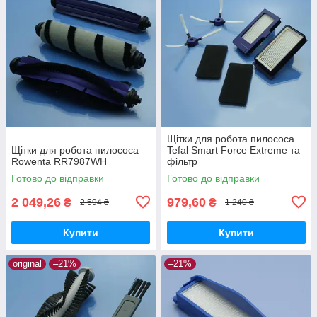
Щітки для робота пилососа
Щітки для робота пилососа
Tefal Smart Force Extreme та
Rowenta RR7987WH
фільтр
Готово до відправки
Готово до відправки
2 049,26
979,60
₴
₴
2 594 ₴
1 240 ₴
Купити
Купити
original
–21%
–21%