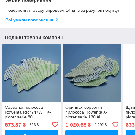
Умови повернення
Повернення товару впродовж 14 днів за рахунок покупця
Всі умови повернення
Подібні товари компанії
Серветки пилососа
Оригінал серветки
Щітк
Rowenta RR7747WH X-
пилососа Rowenta X-
пило
plorer serie 80
plorer serie 130 AI
plor
багаторазові 3шт
RR9075WH, RR9077WH
RR7
673,87
1 020,68
833
₴
₴
853 ₴
1 292 ₴
багаторазові 3шт