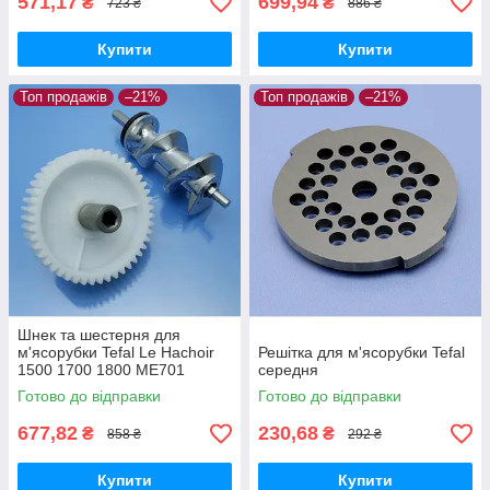
571,17
699,94
₴
₴
723 ₴
886 ₴
Купити
Купити
Топ продажів
–21%
Топ продажів
–21%
Шнек та шестерня для
м'ясорубки Tefal Le Hachoir
Решітка для м'ясорубки Tefal
1500 1700 1800 ME701
середня
ME710 8574.84 ME700188
Готово до відправки
Готово до відправки
8574.88 ME701188
ME71083E
677,82
230,68
₴
₴
858 ₴
292 ₴
Купити
Купити