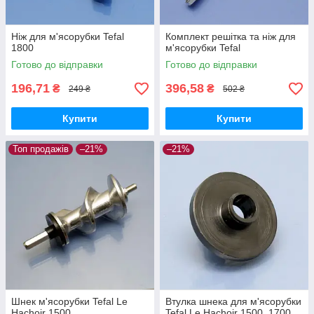
Ніж для м'ясорубки Tefal
Комплект решітка та ніж для
1800
м'ясорубки Tefal
Готово до відправки
Готово до відправки
196,71
396,58
₴
₴
249 ₴
502 ₴
Купити
Купити
Топ продажів
–21%
–21%
Шнек м'ясорубки Tefal Le
Втулка шнека для м'ясорубки
Hachoir 1500
Tefal Le Hachoir 1500, 1700