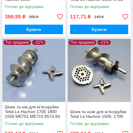
Готово до відправки
Готово до відправки
398,95
117,71
₴
₴
505 ₴
149 ₴
Купити
Купити
Топ продажів
–21%
Топ продажів
–21%
Шнек та ніж для м'ясорубки
Tefal Le Hachoir 1700 1800
Шнек та ножі для м'ясорубки
1500 ME701 ME710 8574.84
Tefal Le Hachoir 1500, 1700
ME700188 8574.88
Готово до відправки
Готово до відправки
ME701188 ME71083E