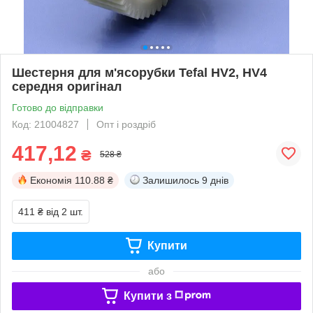
Шестерня для м'ясорубки Tefal HV2, HV4
середня оригінал
Готово до відправки
Код: 21004827
Опт і роздріб
417,12
₴
528 ₴
Економія
110.88 ₴
Залишилось
9 днів
411 ₴
від 2 шт.
Купити
або
Купити з