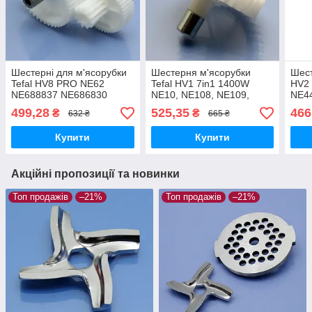
Шестерні для м'ясорубки
Шестерня м'ясорубки
Шест
Tefal HV8 PRO NE62
Tefal HV1 7in1 1400W
HV2
NE688837 NE686830
NE10, NE108, NE109,
NE4
NE688830 NE66
NE105838, NE108831,
NE4
499,28
525,35
466
₴
₴
632 ₴
665 ₴
NE685838 NE610
NE109838 приводна
NE4
NE610138 NE60
сере
Купити
Купити
NE608138 середня та
велика
Акційні пропозиції та новинки
Топ продажів
–21%
Топ продажів
–21%