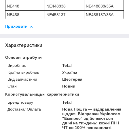
NE448
NE448838
NE448838/35A
NE458
NE458137
NE458137/35A
Приховати
Характеристики
Основні атрибути
Виробник
Tefal
Країна виробник
Україна
Вид запчастини
Шестерня
Стан
Новий
Користувальницькі характеристики
Бренд товару
Tefal
Доставка/ Оплата
Нова Пошта — відправлення
щодня. Відправки Укріплеєм
"Експрес" здійснюються
двічі на тиждень: кожні ПН і
ЧТ по 100% передоплаті.