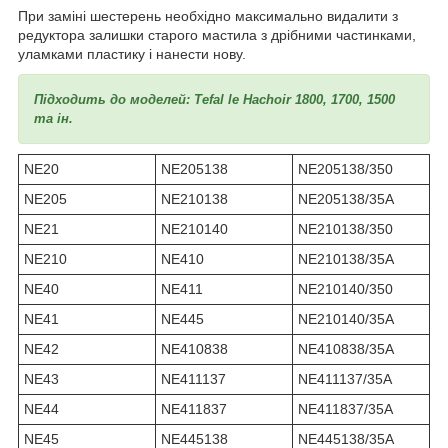
При заміні шестерень необхідно максимально видалити з
редуктора залишки старого мастила з дрібними частинками,
уламками пластику і нанести нову.
Підходить до моделей: Tefal le Hachoir 1800, 1700, 1500
та ін.
NE20
NE205138
NE205138/350
NE205
NE210138
NE205138/35A
NE21
NE210140
NE210138/350
NE210
NE410
NE210138/35A
NE40
NE411
NE210140/350
NE41
NE445
NE210140/35A
NE42
NE410838
NE410838/35A
NE43
NE411137
NE411137/35A
NE44
NE411837
NE411837/35A
NE45
NE445138
NE445138/35A