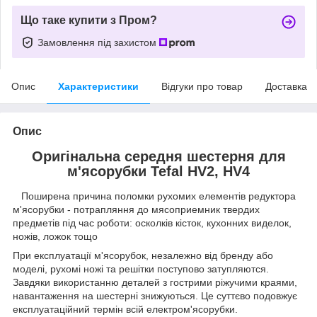
Що таке купити з Пром?
Замовлення під захистом
Опис
Характеристики
Відгуки про товар
Доставка
Опис
Оригінальна середня шестерня для
м'ясорубки Tefal HV2, HV4
Поширена причина поломки рухомих елементів редуктора
м'ясорубки - потрапляння до мясоприемник твердих
предметів під час роботи: осколків кісток, кухонних виделок,
ножів, ложок тощо
При експлуатації м'ясорубок, незалежно від бренду або
моделі, рухомі ножі та решітки поступово затупляются.
Завдяки використанню деталей з гострими ріжучими краями,
навантаження на шестерні знижуються. Це суттєво подовжує
експлуатаційний термін всій електром'ясорубки.