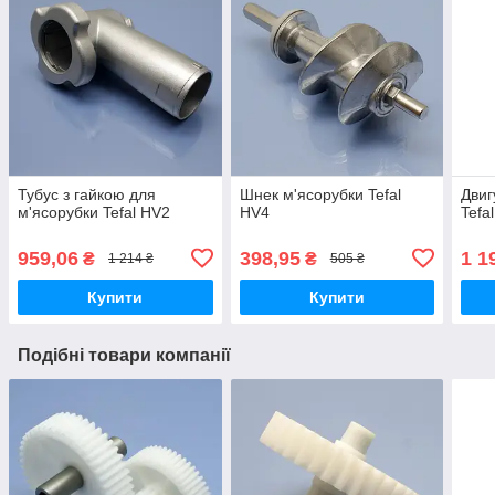
Тубус з гайкою для
Шнек м'ясорубки Tefal
Двиг
м'ясорубки Tefal HV2
HV4
Tefa
959,06
398,95
1 1
₴
₴
1 214 ₴
505 ₴
Купити
Купити
Подібні товари компанії