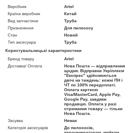
Виробник
Artel
Країна виробник
Китай
Вид запчастини
Труба
Призначення
Для пилесосу
Стан
Новий
Тип аксесуара
Труба
Користувальницькі характеристики
Бренд товару
Artel
Доставка/ Оплата
Нова Пошта — відправлення
щодня. Відправки Укріплеєм
"Експрес" здійснюються
двічі на тиждень: кожні ПН і
ЧТ по 100% передоплаті.
Оплата карткою
Visa/MasterCard, Apple Pay,
Google Pay, завдяки
продавцю. Оплата у разі
отримання товару — тільки
Нова Пошта.
Засувка
Немає
Категорія аксесуарів
До пилососів,
парогенераторам, мийкам