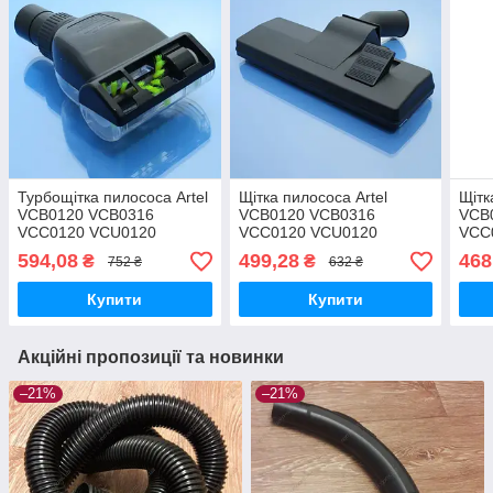
Турбощітка пилососа Artel
Щітка пилососа Artel
Щітк
VCB0120 VCB0316
VCB0120 VCB0316
VCB
VCC0120 VCU0120
VCC0120 VCU0120
VCC
VCC0220 вузька
VCC0220 велика
VCC
594,08
499,28
468
₴
₴
752 ₴
632 ₴
Купити
Купити
Акційні пропозиції та новинки
–21%
–21%