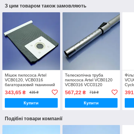
З цим товаром також замовляють
Мішок пилососа Artel
Телескопічна труба
Філь
VCB0120, VCB0316
пилососа Artel VCB0120
VCU
багаторазовий тканинний
VCB0316 VCC0120
Cycl
VCU0120 VCC0220
343,65
567,22
391
₴
₴
435 ₴
718 ₴
Купити
Купити
Подібні товари компанії