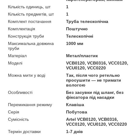
Кількість одиниць, шт
1
Кількість предметів, шт
1
Комплект постачання
Труба телескопічна
Комплектація
Поштучно
Конструкція труби
Телескопічні
Максимальна довжина
1000 мм
труби
Матеріал
Метал/пластик
Моделі
VCB0120, VCB0316, VCC0120,
VCU0120, VCC0220
Можна мити у воді
Так, після чого ретельно
просушити — не тримати
вологою
Особливості
Без засувки під шланг, без
фіксатора під насадки
Перемикання режиму
Клавіша
Серія
Побутова
Сумісність
Artel VCB0120, VCB0316,
VCC0120, VCU0120, VCC0220
Термін доставки
1-7 днів