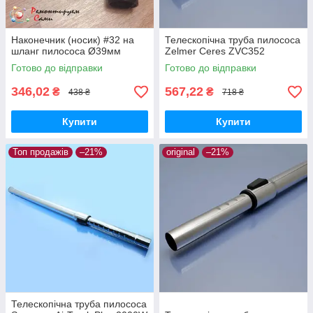
Наконечник (носик) #32 на
Телескопічна труба пилососа
шланг пилососа Ø39мм
Zelmer Ceres ZVC352
Готово до відправки
Готово до відправки
346,02
567,22
₴
₴
438 ₴
718 ₴
Купити
Купити
Топ продажів
–21%
original
–21%
Телескопічна труба пилососа