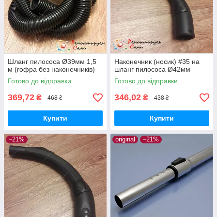
Шланг пилососа Ø39мм 1,5
Наконечник (носик) #35 на
м (гофра без наконечників)
шланг пилососа Ø42мм
Готово до відправки
Готово до відправки
369,72
346,02
₴
₴
468 ₴
438 ₴
Купити
Купити
–21%
original
–21%