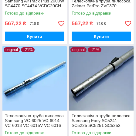
Samsung AirTrack Plus 2000W
Телескопічна труба пилососа
SC4470 SC4474 VCDC20CH
Zelmer PetPro ZVC370
SC47F0 SC4720
Готово до відправки
Готово до відправки
567,22
567,22
₴
₴
718 ₴
718 ₴
Купити
Купити
original
–21%
original
–21%
Телескопічна труба пилососа
Телескопічна труба пилососа
Samsung VC-6025 VC-6014
Samsung Easy SC5241
VC-6013 VC-6015V VC-6016
SC5225 SC5251 SC5252
VC-6023 VC-6024
SC5255 SC5280
Готово до відправки
Готово до відправки