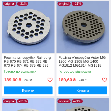
original
–21%
original
–21%
Решітка м'ясорубки Rainberg
Решітка м'ясорубки Astor MG-
RB-670 RB-671 RB-672 RB-
1200 MG-1305 MG-1400
673 RB-674 RB-675 RB-676
MG1812 MG1814 MG1815
RB-6303 RB-6304 RB-6305
MG1901 MG1902 MG1903
Готово до відправки
Готово до відправки
котлетна середня
MG1904 MG2105 паштетна
189,60
189,60
₴
₴
240 ₴
240 ₴
Купити
Купити
original
–21%
original
–21%