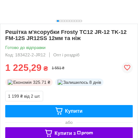
Решітка м'ясорубки Frosty TC12 JR-12 TK-12
FM-12S JR12SS 12мм та ніж
Готово до відправки
Код: 183422-2-JR12
Опт і роздріб
1 225,29
₴
1 551 ₴
Економія
325.71 ₴
Залишилось
8 днів
1 199 ₴
від 2 шт.
Купити
або
Купити з