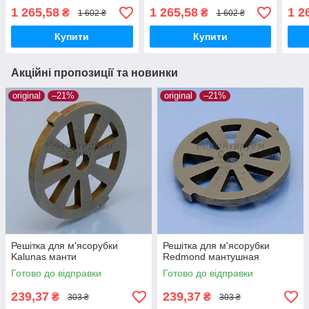
нержавійка котлетна 8мм
нержавійка котлетна 5мм
нерж
1 265,58
1 265,58
1 2
₴
₴
1 602 ₴
1 602 ₴
Enterprise
Enterprise
Ente
Купити
Купити
Акційні пропозиції та новинки
original
–21%
original
–21%
Решітка для м'ясорубки
Решітка для м'ясорубки
Kalunas манти
Redmond мантушная
Готово до відправки
Готово до відправки
239,37
239,37
₴
₴
303 ₴
303 ₴