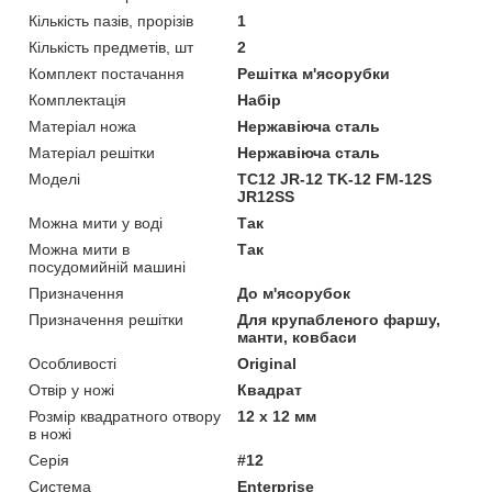
Кількість пазів, прорізів
1
Кількість предметів, шт
2
Комплект постачання
Решітка м'ясорубки
Комплектація
Набір
Матеріал ножа
Нержавіюча сталь
Матеріал решітки
Нержавіюча сталь
Моделі
TC12 JR-12 TK-12 FM-12S
JR12SS
Можна мити у воді
Так
Можна мити в
Так
посудомийній машині
Призначення
До м'ясорубок
Призначення решітки
Для крупабленого фаршу,
манти, ковбаси
Особливості
Original
Отвір у ножі
Квадрат
Розмір квадратного отвору
12 x 12 мм
в ножі
Серія
#12
Система
Enterprise