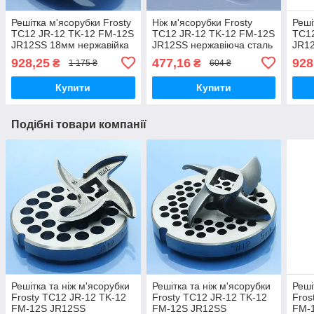
Решітка м'ясорубки Frosty
Ніж м'ясорубки Frosty
Реші
TC12 JR-12 TK-12 FM-12S
TC12 JR-12 TK-12 FM-12S
TC12
JR12SS 18мм нержавійка
JR12SS нержавіюча сталь
JR12
система Enterprise
928,25
477,16
928
₴
₴
1 175 ₴
604 ₴
Купити
Купити
Подібні товари компанії
Решітка та ніж м'ясорубки
Решітка та ніж м'ясорубки
Реші
Frosty TC12 JR-12 TK-12
Frosty TC12 JR-12 TK-12
Fros
FM-12S JR12SS
FM-12S JR12SS
FM-