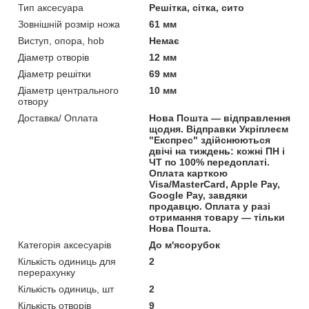
Тип аксесуара
Решітка, сітка, сито
Зовнішній розмір ножа
61 мм
Виступ, опора, hob
Немає
Діаметр отворів
12 мм
Діаметр решітки
69 мм
Діаметр центрального
10 мм
отвору
Доставка/ Оплата
Нова Пошта — відправлення
щодня. Відправки Укріплеєм
"Експрес" здійснюються
двічі на тиждень: кожні ПН і
ЧТ по 100% передоплаті.
Оплата карткою
Visa/MasterCard, Apple Pay,
Google Pay, завдяки
продавцю. Оплата у разі
отримання товару — тільки
Нова Пошта.
Категорія аксесуарів
До м'ясорубок
Кількість одиниць для
2
перерахунку
Кількість одиниць, шт
2
Кількість отворів
9