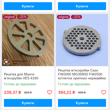
Купити
Купити
original
–21%
original
–21%
Решітка м'ясорубки Caso
Решітка для Манти
FW2000 MG3580D FW2500
м'ясорубки VES 4160
котлетна оригінал нержавійка
Готово до відправки
Готово до відправки
239,37
394,21
₴
₴
303 ₴
499 ₴
Купити
Купити