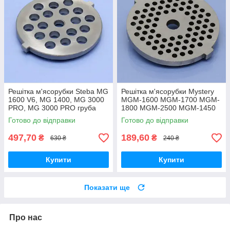
Решітка м'ясорубки Steba MG
Решітка м'ясорубки Mystery
1600 V6, MG 1400, MG 3000
MGM-1600 MGM-1700 MGM-
PRO, MG 3000 PRO груба
1800 MGM-2500 MGM-1450
котлетна оригінал нержавійка
MGM-1550 MGM-1650
Готово до відправки
Готово до відправки
паштетна
497,70
189,60
₴
₴
630 ₴
240 ₴
Купити
Купити
Показати ще
Про нас