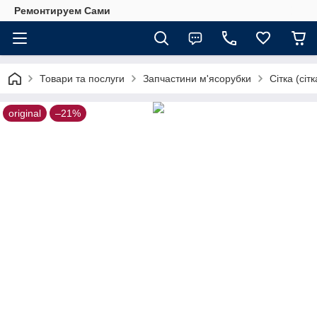
Ремонтируем Сами
Товари та послуги
Запчастини м'ясорубки
Сітка (сіт
original
–21%