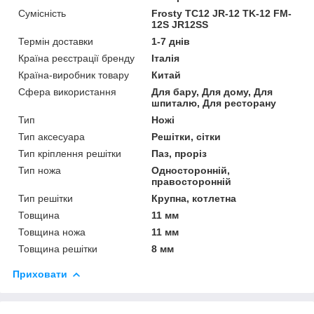
Сумісність
Frosty TC12 JR-12 TK-12 FM-
12S JR12SS
Термін доставки
1-7 днів
Країна реєстрації бренду
Італія
Країна-виробник товару
Китай
Сфера використання
Для бару, Для дому, Для
шпиталю, Для ресторану
Тип
Ножі
Тип аксесуара
Решітки, сітки
Тип кріплення решітки
Паз, проріз
Тип ножа
Односторонній,
правосторонній
Тип решітки
Крупна, котлетна
Товщина
11 мм
Товщина ножа
11 мм
Товщина решітки
8 мм
Приховати