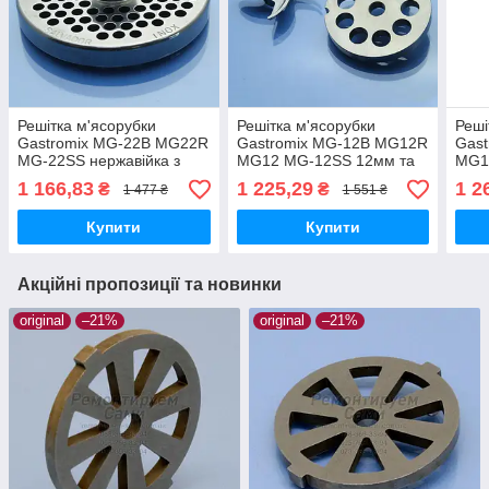
Решітка м'ясорубки
Решітка м'ясорубки
Реші
Gastromix MG-22B MG22R
Gastromix MG-12B MG12R
Gas
MG-22SS нержавійка з
MG12 MG-12SS 12мм та
MG1
опорою котлетна 5мм
ніж
нерж
1 166,83
1 225,29
1 2
₴
₴
1 477 ₴
1 551 ₴
система Enterprise
Ente
Купити
Купити
Акційні пропозиції та новинки
original
–21%
original
–21%