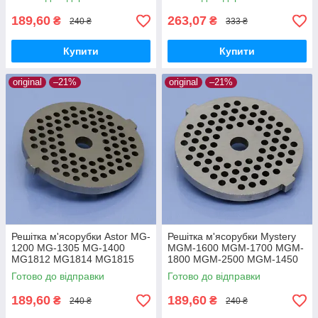
котлетна середня
ковбасна
189,60
263,07
₴
₴
240 ₴
333 ₴
Купити
Купити
original
–21%
original
–21%
Решітка м'ясорубки Astor MG-
Решітка м'ясорубки Mystery
1200 MG-1305 MG-1400
MGM-1600 MGM-1700 MGM-
MG1812 MG1814 MG1815
1800 MGM-2500 MGM-1450
MG1901 MG1902 MG1903
MGM-1550 MGM-1650
Готово до відправки
Готово до відправки
MG1904 MG2105 паштетна
паштетна
189,60
189,60
₴
₴
240 ₴
240 ₴