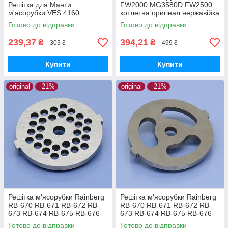
Решітка для Манти
FW2000 MG3580D FW2500
м'ясорубки VES 4160
котлетна оригінал нержавійка
Готово до відправки
Готово до відправки
239,37
394,21
₴
₴
303 ₴
499 ₴
Купити
Купити
original
–21%
original
–21%
Решітка м'ясорубки Rainberg
Решітка м'ясорубки Rainberg
RB-670 RB-671 RB-672 RB-
RB-670 RB-671 RB-672 RB-
673 RB-674 RB-675 RB-676
673 RB-674 RB-675 RB-676
RB-6303 RB-6304 RB-6305
RB-6303 RB-6304 RB-6305
Готово до відправки
Готово до відправки