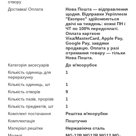
отвору
Доставка/ Оплата
Нова Пошта — відправлення
щодня. Відправки Укріплеєм
"Експрес" здійснюються
двічі на тиждень: кожні ПН і
ЧТ по 100% передоплаті.
Оплата карткою
Visa/MasterCard, Apple Pay,
Google Pay, завдяки
продавцю. Оплата у разі
отримання товару — тільки
Нова Пошта.
Категорія аксесуарів
До м'ясорубок
Кількість одиниць для
1
перерахунку
Кількість одиниць, шт
1
Кількість отворів
9
Кількість пазів, прорізів
1
Кількість предметів, шт
1
Комплект постачання
Решітка м'ясорубки
Комплектація
Поштучно
Матеріал решітки
Нержавіюча сталь
Моделі
MG-12B MG12R MG12 MG-