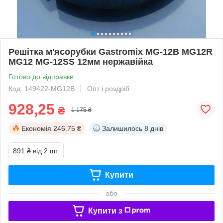
Решітка м'ясорубки Gastromix MG-12B MG12R
MG12 MG-12SS 12мм нержавійка
Готово до відправки
Код: 149422-MG12B
Опт і роздріб
928,25
₴
1 175 ₴
Економія
246.75 ₴
Залишилось
8 днів
891 ₴
від 2 шт.
Купити
або
Купити з