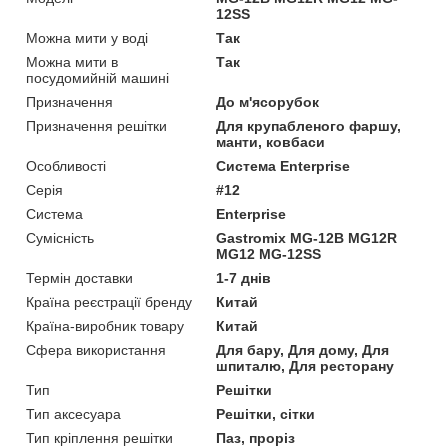
12SS
Можна мити у воді
Так
Можна мити в
Так
посудомийній машині
Призначення
До м'ясорубок
Призначення решітки
Для крупабленого фаршу,
манти, ковбаси
Особливості
Система Enterprise
Серія
#12
Система
Enterprise
Сумісність
Gastromix MG-12B MG12R
MG12 MG-12SS
Термін доставки
1-7 днів
Країна реєстрації бренду
Китай
Країна-виробник товару
Китай
Сфера використання
Для бару, Для дому, Для
шпиталю, Для ресторану
Тип
Решітки
Тип аксесуара
Решітки, сітки
Тип кріплення решітки
Паз, проріз