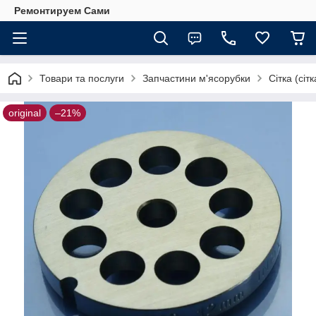
Ремонтируем Сами
Товари та послуги
Запчастини м'ясорубки
Сітка (сіт
original
–21%