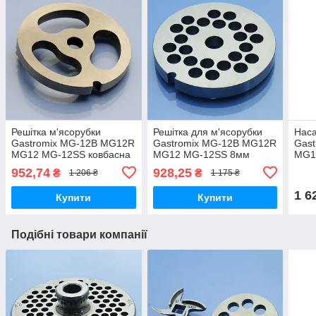
Решітка м'ясорубки
Решітка для м'ясорубки
Наса
Gastromix MG-12B MG12R
Gastromix MG-12B MG12R
Gas
MG12 MG-12SS ковбасна
MG12 MG-12SS 8мм
MG1
нержавійка
нержавійка
3шт
952,74
928,25
₴
₴
1 206 ₴
1 175 ₴
1 6
Купити
Купити
Подібні товари компанії