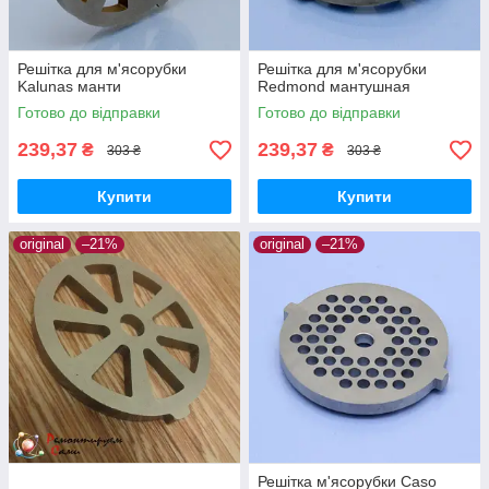
Решітка для м'ясорубки
Решітка для м'ясорубки
Kalunas манти
Redmond мантушная
Готово до відправки
Готово до відправки
239,37
239,37
₴
₴
303 ₴
303 ₴
Купити
Купити
original
–21%
original
–21%
Решітка м'ясорубки Caso