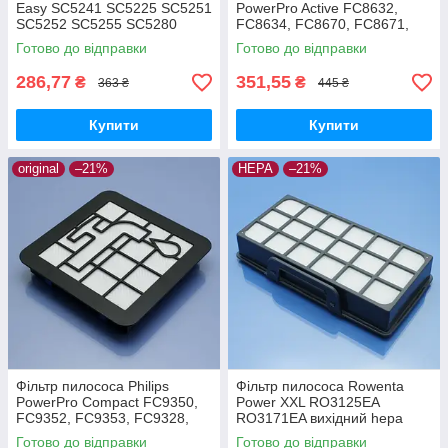
Easy SC5241 SC5225 SC5251
PowerPro Active FC8632,
SC5252 SC5255 SC5280
FC8634, FC8670, FC8671,
SC52E0 SC52F0 SC52U0
FC8672, FC9532, FC9533,
Готово до відправки
Готово до відправки
передмоторний hepa
FC9540, FC8631, FC8645,
оригінал
FC8647
286,77
351,55
₴
₴
363 ₴
445 ₴
Купити
Купити
original
–21%
HEPA
–21%
Фільтр пилососа Philips
Фільтр пилососа Rowenta
PowerPro Compact FC9350,
Power XXL RO3125EA
FC9352, FC9353, FC9328,
RO3171EA вихідний hepa
FC9330, FC9331, FC9332,
Готово до відправки
Готово до відправки