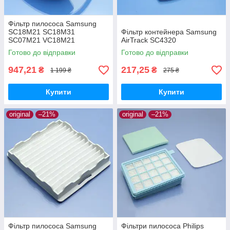
Фільтр пилососа Samsung
SC18M21 SC18M31
Фільтр контейнера Samsung
SC07M21 VC18M21
AirTrack SC4320
VC18M31 VC07M21
Готово до відправки
Готово до відправки
SC15M21 SC15M31
SC07M31
947,21
217,25
₴
₴
1 199 ₴
275 ₴
Купити
Купити
original
–21%
original
–21%
Фільтр пилососа Samsung
Фільтри пилососа Philips