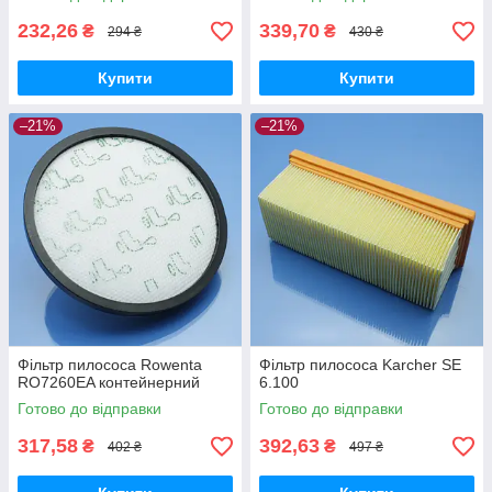
FC9334, FC9349
контейнерний
232,26
339,70
₴
₴
294 ₴
430 ₴
Купити
Купити
–21%
–21%
Фільтр пилососа Rowenta
Фільтр пилососа Karcher SE
RO7260EA контейнерний
6.100
Готово до відправки
Готово до відправки
317,58
392,63
₴
₴
402 ₴
497 ₴