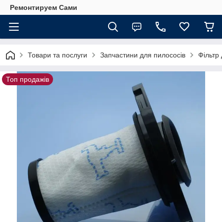
Ремонтируем Сами
Товари та послуги
Запчастини для пилососів
Фільтр
Топ продажів