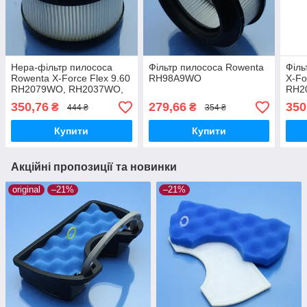
Hepa-фільтр пилососа
Фільтр пилососа Rowenta
Філь
Rowenta X-Force Flex 9.60
RH98A9WO
X-Fo
RH2079WO, RH2037WO,
RH2
RH20C7WO, RH2078WO,
RH2
350,76
279,66
350
₴
₴
444 ₴
354 ₴
RH20C0WO
RH2
Купити
Купити
Акційні пропозиції та новинки
original
–21%
–21%