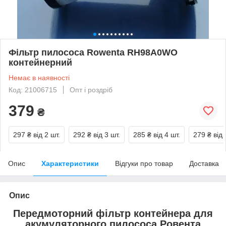
Фільтр пилососа Rowenta RH98A0WO
контейнерний
Немає в наявності
Код: 21006715
Опт і роздріб
379
₴
297 ₴
від 2 шт.
292 ₴
від 3 шт.
285 ₴
від 4 шт.
279 ₴
від 
Опис
Характеристики
Відгуки про товар
Доставка
Опис
Передмоторний фільтр контейнера для
акумуляторного пилососа Ровента