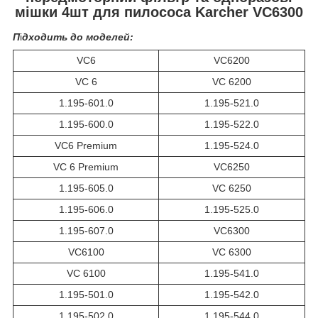
мішки 4шт для пилососа Karcher VC6300
П
і
дходить до моделей:
VC6
VC6200
VC 6
VC 6200
1.195-601.0
1.195-521.0
1.195-600.0
1.195-522.0
VC6 Premium
1.195-524.0
VC 6 Premium
VC6250
1.195-605.0
VC 6250
1.195-606.0
1.195-525.0
1.195-607.0
VC6300
VC6100
VC 6300
VC 6100
1.195-541.0
1.195-501.0
1.195-542.0
1.195-502.0
1.195-544.0