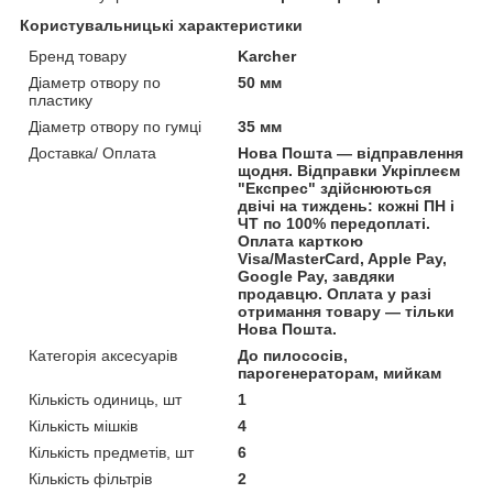
Користувальницькі характеристики
Бренд товару
Karcher
Діаметр отвору по
50 мм
пластику
Діаметр отвору по гумці
35 мм
Доставка/ Оплата
Нова Пошта — відправлення
щодня. Відправки Укріплеєм
"Експрес" здійснюються
двічі на тиждень: кожні ПН і
ЧТ по 100% передоплаті.
Оплата карткою
Visa/MasterCard, Apple Pay,
Google Pay, завдяки
продавцю. Оплата у разі
отримання товару — тільки
Нова Пошта.
Категорія аксесуарів
До пилососів,
парогенераторам, мийкам
Кількість одиниць, шт
1
Кількість мішків
4
Кількість предметів, шт
6
Кількість фільтрів
2