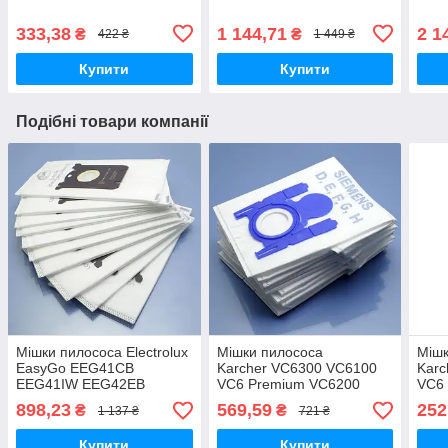
333,38
1 144,71
2 1
₴
₴
422 ₴
1 449 ₴
Купити
Купити
Подібні товари компанії
Мішки пилососа Electrolux
Мішки пилососа
Мішк
EasyGo EEG41CB
Karcher VC6300 VC6100
Karc
EEG41IW EEG42EB
VC6 Premium VC6200
VC6
EEG43WR EEG44IGM VC-
VC6250 VC6150 VC6350
VC6
898,23
569,59
252
₴
₴
1 137 ₴
721 ₴
H4217E одноразові 10шт
одноразові 10шт
одно
Купити
Купити