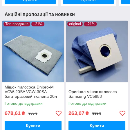
Акційні пропозиції та новинки
Топ продажів
–21%
original
–21%
Мішок пилососа Dnipro-M
VCW-20SA VCW-30SA
Оригінал мішок пилососа
багаторазовий тканина 20л
Samsung VC5853
Готово до відправки
Готово до відправки
678,61
263,07
₴
₴
859 ₴
333 ₴
Купити
Купити