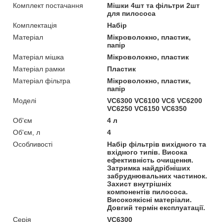
Комплект постачання
Мішки 4шт та фільтри 2шт
для пилососа
Комплектація
Набір
Матеріал
Мікроволокно, пластик,
папір
Матеріал мішка
Мікроволокно, пластик
Матеріал рамки
Пластик
Матеріал фільтра
Мікроволокно, пластик,
папір
Моделі
VC6300 VC6100 VC6 VC6200
VC6250 VC6150 VC6350
Об'єм
4 л
Об'єм, л
4
Особливості
Набір фільтрів вихідного та
вхідного типів. Висока
ефективність очищення.
Затримка найдрібніших
забруднювальних частинок.
Захист внутрішніх
компонентів пилососа.
Високоякісні матеріали.
Довгий термін експлуатації.
Серія
VC6300