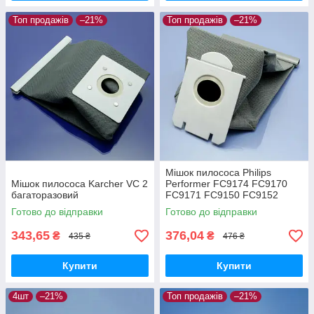
Топ продажів
–21%
Топ продажів
–21%
Мішок пилососа Philips
Мішок пилососа Karcher VC 2
Performer FC9174 FC9170
багаторазовий
FC9171 FC9150 FC9152
FC9160 FC9162 FC9166
Готово до відправки
Готово до відправки
FC9173 FC9175 FC9176
багаторазовий
343,65
376,04
₴
₴
435 ₴
476 ₴
Купити
Купити
4шт
–21%
Топ продажів
–21%