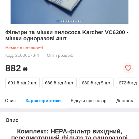
Фільтри та мішки пилососа Karcher VC6300 -
мішки одноразові 4шт
Немає в наявності
Код: 21006173-4
Опт і роздріб
882
₴
691 ₴
від 2 шт.
686 ₴
від 3 шт.
680 ₴
від 5 шт.
672 ₴
від 
Опис
Характеристики
Відгуки про товар
Доставка
Опис
Комплект: HEPA-фільтр вихідний,
передмоторний фільтр та одноразові