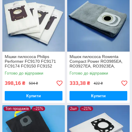
Мішки пилососа Philips
Мішок пилососа Rowenta
Performer FC9170 FC9171
Compact Power RO3985EA,
FC9174 FC9150 FC9152
RO3927EA, RO3923EA,
FC9160 FC9162 FC9166
RO3953EA, RO3969EA
Готово до відправки
Готово до відправки
FC9173 FC9175 FC9176
багаторазовий
одноразові 4шт
398,16
333,38
₴
₴
504 ₴
422 ₴
Купити
Купити
Топ продажів
–21%
2шт
–21%