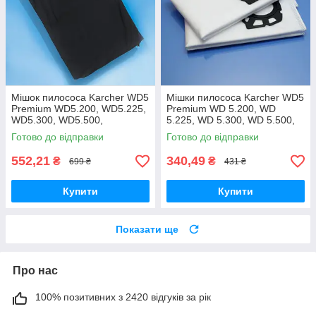
Мішок пилососа Karcher WD5
Мішки пилососа Karcher WD5
Premium WD5.200, WD5.225,
Premium WD 5.200, WD
WD5.300, WD5.500,
5.225, WD 5.300, WD 5.500,
WD5.470, WD5.260,
WD 5.470, WD 5.260, WD
Готово до відправки
Готово до відправки
WD5.400, WD5.450
5.400, WD 5.450, WD 5.220 -
багаторазовий
2шт
552,21
340,49
₴
₴
699 ₴
431 ₴
Купити
Купити
Показати ще
Про нас
100% позитивних з 2420 відгуків за рік