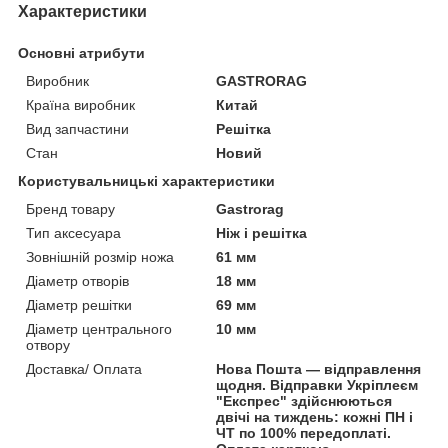
Характеристики
Основні атрибути
Виробник
GASTRORAG
Країна виробник
Китай
Вид запчастини
Решітка
Стан
Новий
Користувальницькі характеристики
Бренд товару
Gastrorag
Тип аксесуара
Ніж і решітка
Зовнішній розмір ножа
61 мм
Діаметр отворів
18 мм
Діаметр решітки
69 мм
Діаметр центрального
10 мм
отвору
Доставка/ Оплата
Нова Пошта — відправлення
щодня. Відправки Укріплеєм
"Експрес" здійснюються
двічі на тиждень: кожні ПН і
ЧТ по 100% передоплаті.