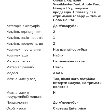
Оплата карткою
Visa/MasterCard, Apple Pay,
Google Pay, завдяки
продавцю. Оплата у разі
отримання товару — тільки
Нова Пошта.
Категорія аксесуарів
До м'ясорубок
Кількість одиниць, шт
2
Кількість пазів, прорізів
1
Кількість предметів, шт
2
Комплект постачання
Ніж для м'ясорубки
Комплектація
Набір
Матеріал ножа
Нержавіюча сталь
Матеріал решітки
Сталь
Моделі
AAAA
Можна мити у воді
Так, після чого потрібно
витерти насухо, не тримати
вологою
Можна мити в
Ні
посудомийній машині
Призначення
До м'ясорубок
Особливості
Система Enterprise