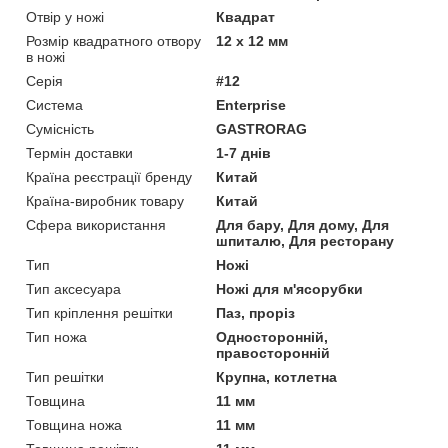
Отвір у ножі
Квадрат
Розмір квадратного отвору
12 x 12 мм
в ножі
Серія
#12
Система
Enterprise
Сумісність
GASTRORAG
Термін доставки
1-7 днів
Країна реєстрації бренду
Китай
Країна-виробник товару
Китай
Сфера використання
Для бару, Для дому, Для
шпиталю, Для ресторану
Тип
Ножі
Тип аксесуара
Ножі для м'ясорубки
Тип кріплення решітки
Паз, проріз
Тип ножа
Односторонній,
правосторонній
Тип решітки
Крупна, котлетна
Товщина
11 мм
Товщина ножа
11 мм