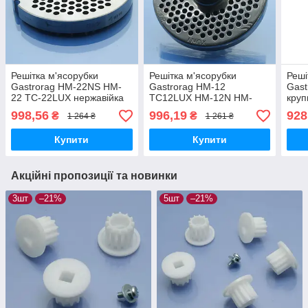
Решітка м'ясорубки
Решітка м'ясорубки
Реші
Gastrorag HM-22NS HM-
Gastrorag HM-12
Gast
22 TC-22LUX нержавійка
TC12LUX HM-12N HM-
кру
котлетна 4мм система
12NS HM-12GR TC12
998,56
996,19
928
₴
₴
1 264 ₴
1 261 ₴
Enterprise
нержавійка з опорою
паштетна 3мм Enterprise
Купити
Купити
Акційні пропозиції та новинки
3шт
–21%
5шт
–21%