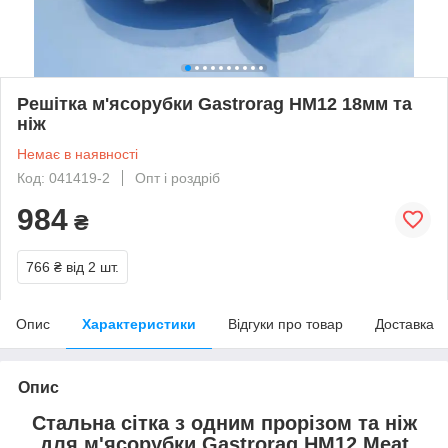
Решітка м'ясорубки Gastrorag HM12 18мм та
ніж
Немає в наявності
Код: 041419-2
Опт і роздріб
984
₴
766 ₴
від 2 шт.
Опис
Характеристики
Відгуки про товар
Доставка
Опис
Стальна сітка з одним прорізом та ніж
для м'ясорубки Gastrorag HM12 Meat