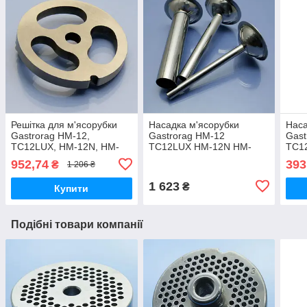
Решітка для м'ясорубки
Насадка м'ясорубки
Наса
Gastrorag HM-12,
Gastrorag HM-12
Gast
TC12LUX, HM-12N, HM-
TC12LUX HM-12N HM-
TC1
12NS, HM-12GR, TC12I-
12NS HM-12GR TC12
12N
952,74
393
₴
1 206 ₴
ZJ, HM-C12A для ковбаси
ковбасні 3шт
тіст
1 623
₴
Купити
Подібні товари компанії