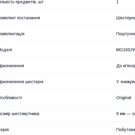
ількість предметів, шт
1
омплект постачання
Шестерня
омплектація
Поштучн
оделі
MG1602W
ризначення
До м'ясо
ризначення шестерні
У знижув
собливості
Original
озмір шестикутника
9 мм — з
ерія
Побутов