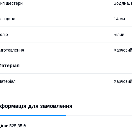
ип шестерні
Водяна, 
Товщина
14 мм
олір
Білий
иготовлення
Харчовий
Матеріал
атеріал
Харчовий
нформація для замовлення
іна:
525,35 ₴