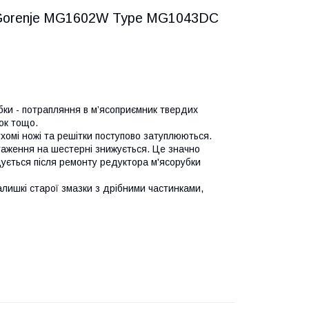
и Gorenje MG1602W Type MG1043DC
и - потрапляння в м’ясоприємник твердих
жок тощо.
хомі ножі та решітки поступово затуплюються.
таження на шестерні знижується. Це значно
дується після ремонту редуктора м'ясорубки
ишкі старої змазки з дрібними частинками,