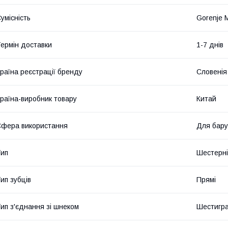
умісність
Gorenje
ермін доставки
1-7 днів
раїна реєстрації бренду
Словенія
раїна-виробник товару
Китай
фера використання
Для бару
ип
Шестерні
ип зубців
Прямі
ип з'єднання зі шнеком
Шестигр