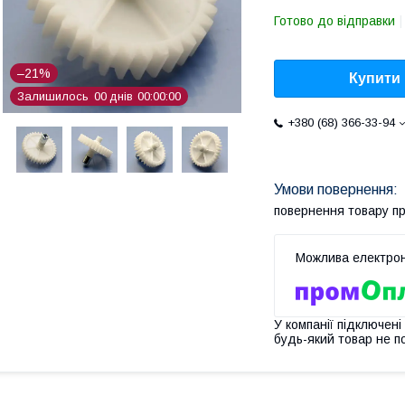
Готово до відправки
–21%
Купити
Залишилось
0
0
днів
0
0
0
0
0
0
+380 (68) 366-33-94
повернення товару п
У компанії підключені
будь-який товар не п