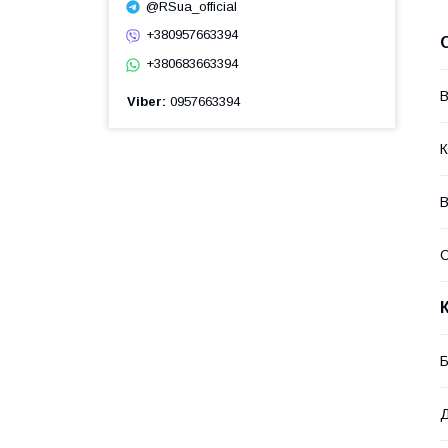
@RSua_official
+380957663394
+380683663394
В
Viber
0957663394
К
В
Б
Д