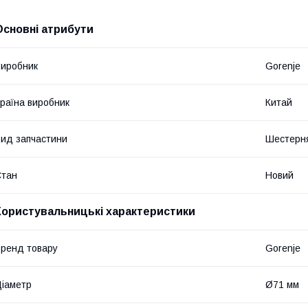
Основні атрибути
иробник
Gorenje
раїна виробник
Китай
ид запчастини
Шестерн
Стан
Новий
Користувальницькі характеристики
ренд товару
Gorenje
іаметр
Ø71 мм