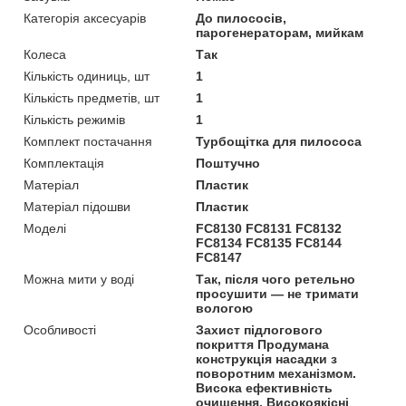
Категорія аксесуарів
До пилососів,
парогенераторам, мийкам
Колеса
Так
Кількість одиниць, шт
1
Кількість предметів, шт
1
Кількість режимів
1
Комплект постачання
Турбощітка для пилососа
Комплектація
Поштучно
Матеріал
Пластик
Матеріал підошви
Пластик
Моделі
FC8130 FC8131 FC8132
FC8134 FC8135 FC8144
FC8147
Можна мити у воді
Так, після чого ретельно
просушити — не тримати
вологою
Особливості
Захист підлогового
покриття Продумана
конструкція насадки з
поворотним механізмом.
Висока ефективність
очищення. Високоякісні