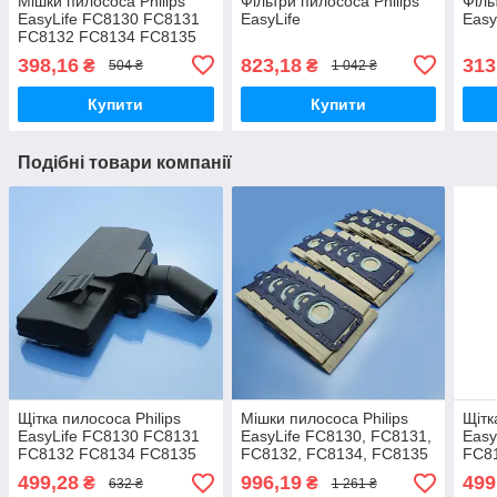
Мішки пилососа Philips
Фільтри пилососа Philips
Філь
EasyLife FC8130 FC8131
EasyLife
Easy
FC8132 FC8134 FC8135
FC8136 FC8137 FC8138
398,16
823,18
313
₴
₴
504 ₴
1 042 ₴
одноразові 4шт
Купити
Купити
Подібні товари компанії
Щітка пилососа Philips
Мішки пилососа Philips
Щітк
EasyLife FC8130 FC8131
EasyLife FC8130, FC8131,
Easy
FC8132 FC8134 FC8135
FC8132, FC8134, FC8135
FC8
FC8144 FC8147 велика
одноразові паперові 15шт
FC8
499,28
996,19
499
₴
₴
632 ₴
1 261 ₴
для 