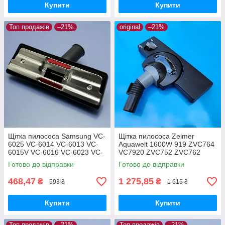
Купити
Купити
Топ продажів
–21%
original
–21%
Щітка пилососа Samsung VC-
Щітка пилососа Zelmer
6025 VC-6014 VC-6013 VC-
Aquawelt 1600W 919 ZVC764
6015V VC-6016 VC-6023 VC-
VC7920 ZVC752 ZVC762
6024 для ламіната паркета
ZVC763 Aquos 829 ZVC722
Готово до відправки
Готово до відправки
Aquario 819 ZVC712 оригінал
468,47
1 275,85
₴
₴
593 ₴
1 615 ₴
Купити
Купити
Топ продажів
–21%
Топ продажів
–21%