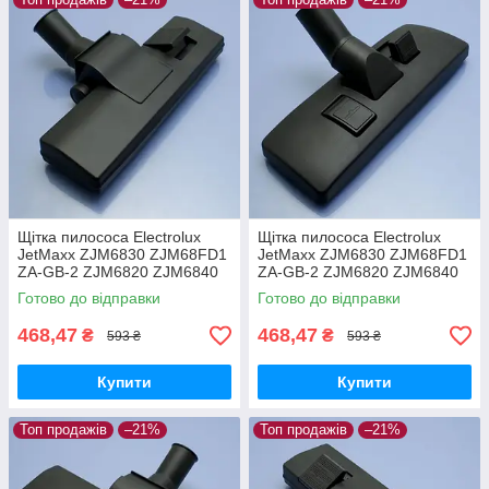
Щітка пилососа Electrolux
Щітка пилососа Electrolux
JetMaxx ZJM6830 ZJM68FD1
JetMaxx ZJM6830 ZJM68FD1
ZA-GB-2 ZJM6820 ZJM6840
ZA-GB-2 ZJM6820 ZJM6840
EL4042A ZJG6800
EL4042A ZJG6800 для
Готово до відправки
Готово до відправки
двохрежимна
ламіната паркета
468,47
468,47
₴
₴
593 ₴
593 ₴
Купити
Купити
Топ продажів
–21%
Топ продажів
–21%