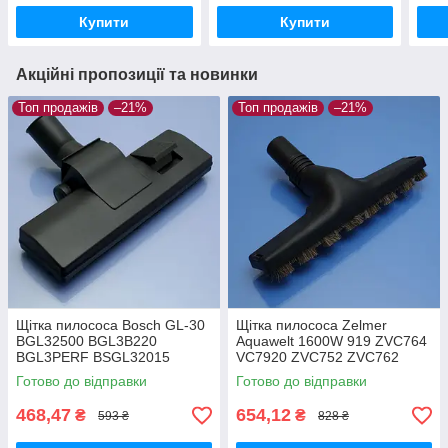
Купити
Купити
Акційні пропозиції та новинки
Топ продажів
–21%
Топ продажів
–21%
Щітка пилососа Bosch GL-30
Щітка пилососа Zelmer
BGL32500 BGL3B220
Aquawelt 1600W 919 ZVC764
BGL3PERF BSGL32015
VC7920 ZVC752 ZVC762
BSGL32030 BSGL3210RU
ZVC763 Aquos 829 ZVC722
Готово до відправки
Готово до відправки
BSGL32383 BSGL32500
Aquario 819 ZVC712 ламінат
двохрежимна
та паркет
468,47
654,12
₴
₴
593 ₴
828 ₴