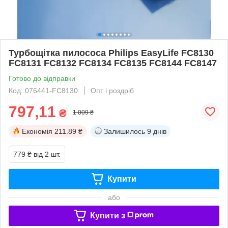
Турбощітка пилососа Philips EasyLife FC8130
FC8131 FC8132 FC8134 FC8135 FC8144 FC8147
Готово до відправки
Код: 076441-FC8130
Опт і роздріб
797,11
₴
1 009 ₴
Економія
211.89 ₴
Залишилось
9 днів
779 ₴
від 2 шт.
Купити
або
Купити з