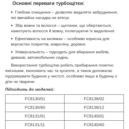
Основні переваги турбощітки:
Глибоке очищення – дозволяє видаляти забруднення,
які звичайна насадка не втягує.
Збір вовни та волосся – щетинки, що обертаються,
намотують волосся й вовну, полегшуючи їх видалення.
Ефективність на килимах – особливо корисна для
ворсистих покриттів, ковроліну, доріжок.
Універсальність – підходить для вбирання меблів,
диванів, автомобільних сидінь.
Використання турбощітки робить прибирання помітно
якіснішим, економить час та зусилля, а також допомагає
підтримувати будинок у чистоті, особливо якщо в будинку є
діти чи тварини.
Підходить до моделей:
FC8130/01
FC8138/02
FC8130/60
FC8138/12
FC8131/01
FC8140/01
FC8131/11
FC8140/60