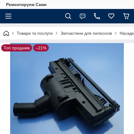
Ремонтируем Сами
Товари та послуги
Запчастини для пилососів
Насадк
Топ продажів
–21%