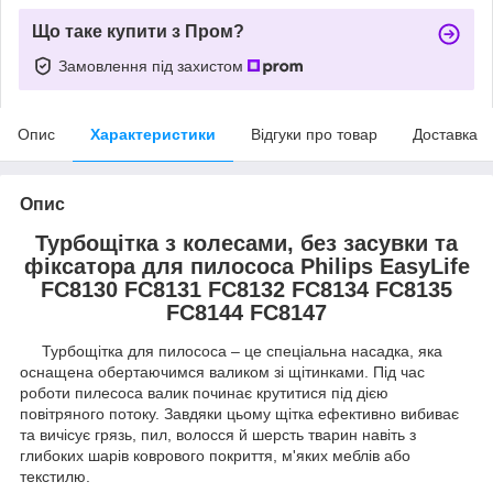
Що таке купити з Пром?
Замовлення під захистом
Опис
Характеристики
Відгуки про товар
Доставка
Опис
Турбощітка з колесами, без засувки та
фіксатора для пилососа Philips EasyLife
FC8130 FC8131 FC8132 FC8134 FC8135
FC8144 FC8147
Турбощітка для пилососа – це спеціальна насадка, яка
оснащена обертаючимся валиком зі щітинками. Під час
роботи пилесоса валик починає крутитися під дією
повітряного потоку. Завдяки цьому щітка ефективно вибиває
та вичісує грязь, пил, волосся й шерсть тварин навіть з
глибоких шарів коврового покриття, м'яких меблів або
текстилю.