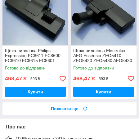
Щітка пилососа Philips
Щітка пилососа Electrolux
Expression FC8611 FC8600
AEG Essensio ZEO5410
FC8610 FC8615 FC8601
ZEO5420 ZEO5430 AEO5430
FC8602 FC8604 FC8606
ZEO5432 двохрежимна
Готово до відправки
Готово до відправки
FC8612 FC8619
двохрежимна
468,47
468,47
₴
₴
593 ₴
593 ₴
Купити
Купити
Показати ще
Про нас
100% позитивних з 2415 відгуків за рік