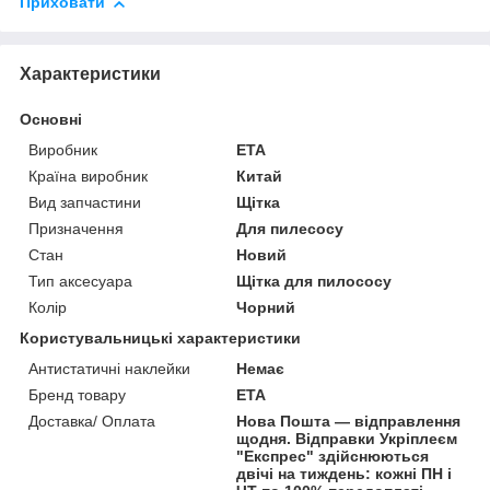
Приховати
Характеристики
Основні
Виробник
ETA
Країна виробник
Китай
Вид запчастини
Щітка
Призначення
Для пилесосу
Стан
Новий
Тип аксесуара
Щітка для пилососу
Колір
Чорний
Користувальницькі характеристики
Антистатичні наклейки
Немає
Бренд товару
ETA
Доставка/ Оплата
Нова Пошта — відправлення
щодня. Відправки Укріплеєм
"Експрес" здійснюються
двічі на тиждень: кожні ПН і