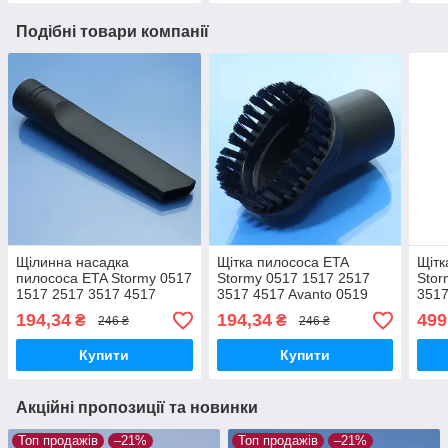
Подібні товари компанії
Щілинна насадка
Щітка пилососа ETA
Щітк
пилососа ETA Stormy 0517
Stormy 0517 1517 2517
Stor
1517 2517 3517 4517
3517 4517 Avanto 0519
3517
Avanto 0519 1519 3519
1519 3519 Diego 4521
1519
194,34
194,34
499
₴
₴
246 ₴
246 ₴
4519 2519 Diego 5521
3521 Aero 0500 овальна
Dieg
4521 3521 Aero 0500
меблева м'який ворс
0500
Купити
Купити
210мм
парк
Акційні пропозиції та новинки
Топ продажів
–21%
Топ продажів
–21%