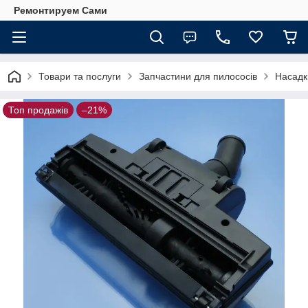
Ремонтируем Сами
Товари та послуги
Запчастини для пилососів
Насадк
Топ продажів
–21%