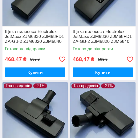
Щітка пилососа Electrolux
Щітка пилососа Electrolux
JetMaxx ZJM6830 ZJM68FD1
JetMaxx ZJM6830 ZJM68FD1
ZA-GB-2 ZJM6820 ZJM6840
ZA-GB-2 ZJM6820 ZJM6840
EL4042A ZJG6800
EL4042A ZJG6800 для
Готово до відправки
Готово до відправки
двохрежимна
ламіната паркета
468,47
468,47
₴
₴
593 ₴
593 ₴
Купити
Купити
Топ продажів
–21%
Топ продажів
–21%