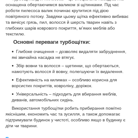
оснащена обертаючимся валиком зі щітинками. Під час
роботи пилесоса валик починає крутитися під дією
повітряного потоку. Завдяки цьому щітка ефективно вибиває
та вичісує грязь, пил, волосся й шерсть тварин навіть з
глибоких шарів коврового покриття, м'яких меблів або
текстилю.
Основні переваги турбощітки:
Глибоке очищення – дозволяє видаляти забруднення,
які звичайна насадка не втягує.
Збір вовни та волосся – щетинки, що обертаються,
намотують волосся й вовну, полегшуючи їх видалення.
Ефективність на килимах – особливо корисна для
ворсистих покриттів, ковроліну, доріжок.
Універсальність – підходить для вбирання меблів,
диванів, автомобільних сидінь.
Використання турбощітки робить прибирання помітно
якіснішим, економить час та зусилля, а також допомагає
підтримувати будинок у чистоті, особливо якщо в будинку є
діти чи тварини.