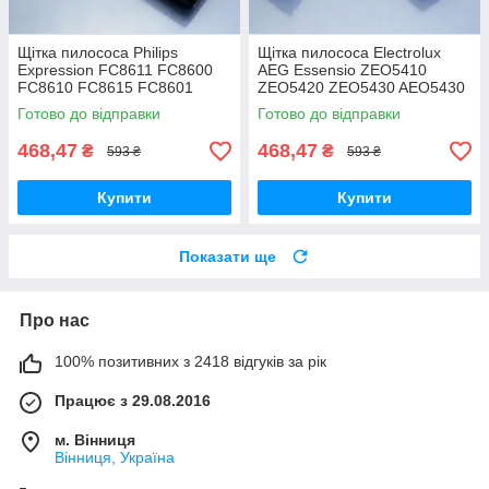
Щітка пилососа Philips
Щітка пилососа Electrolux
Expression FC8611 FC8600
AEG Essensio ZEO5410
FC8610 FC8615 FC8601
ZEO5420 ZEO5430 AEO5430
FC8602 FC8604 FC8606
ZEO5432 двохрежимна
Готово до відправки
Готово до відправки
FC8612 FC8619
двохрежимна
468,47
468,47
₴
₴
593 ₴
593 ₴
Купити
Купити
Показати ще
Про нас
100% позитивних з 2418 відгуків за рік
Працює з 29.08.2016
м. Вінниця
Вінниця, Україна