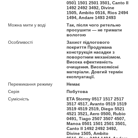
0501 1501 2501 3501, Canto II
1492 2492 3492, Divine
1505, Ambito 0516, Rios 2494
1494, Andare 1493 2493
Можна мити у воді
Так, після чого ретельно
просушити — не тримати
вологою
Особливості
Захист підлогового
покриття Продумана
конструкція насадки з
поворотним механізмом.
Висока ефективність
очищення. Високоякісні
матеріали. Довгий термін
експлуатації.
Перемикання режиму
Немає
Серія
Побутова
Сумісність
ETA Stormy 0517 1517 2517
3517 4517, Avanto 0519 1519
3519 4519 2519, Diego 5521
4521 3521, Aero 0500, Rubio
0491, Tiago 2507 3507 4507,
Manoa 0501 1501 2501 3501,
Canto II 1492 2492 3492,
Divine 1505, Ambito