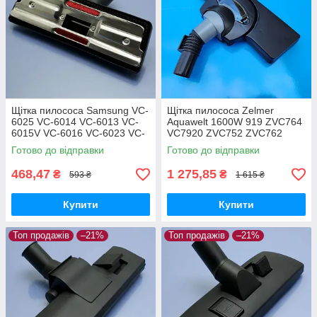
Щітка пилососа Samsung VC-
Щітка пилососа Zelmer
6025 VC-6014 VC-6013 VC-
Aquawelt 1600W 919 ZVC764
6015V VC-6016 VC-6023 VC-
VC7920 ZVC752 ZVC762
6024 для ламіната паркета
ZVC763 Aquos 829 ZVC722
Готово до відправки
Готово до відправки
Aquario 819 ZVC712 оригінал
468,47
1 275,85
₴
₴
593 ₴
1 615 ₴
Купити
Купити
Топ продажів
–21%
Топ продажів
–21%