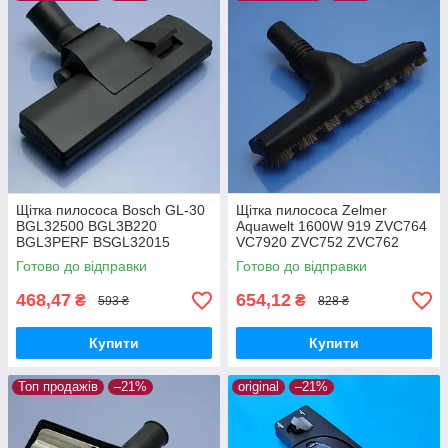
Щітка пилососа Bosch GL-30
Щітка пилососа Zelmer
BGL32500 BGL3B220
Aquawelt 1600W 919 ZVC764
BGL3PERF BSGL32015
VC7920 ZVC752 ZVC762
BSGL32030 BSGL3210RU
ZVC763 Aquos 829 ZVC722
Готово до відправки
Готово до відправки
BSGL32383 BSGL32500
Aquario 819 ZVC712 ламінат
двохрежимна
та паркет
468,47
654,12
₴
₴
593 ₴
828 ₴
Купити
Купити
Топ продажів
–21%
original
–21%