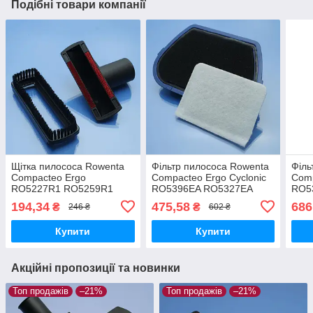
Подібні товари компанії
Щітка пилососа Rowenta
Фільтр пилососа Rowenta
Філь
Compacteo Ergo
Compacteo Ergo Cyclonic
Comp
RO5227R1 RO5259R1
RO5396EA RO5327EA
RO5
RO5295R1 RO5327EA
RO539601 RO532701
RO5
194,34
475,58
686
₴
₴
246 ₴
602 ₴
RO539601 RO532701
RO5343R1 RO539621
RO5
RO5396EA RO5343R1
RO534321
RO53
Купити
Купити
RO539621 м'який ворс
Акційні пропозиції та новинки
Топ продажів
–21%
Топ продажів
–21%