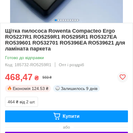
Щітка пилососа Rowenta Compacteo Ergo
RO5227R1 RO5259R1 RO5295R1 RO5327EA
RO539601 RO532701 RO5396EA RO539621 для
ламіната паркета
Готово до відправки
Код: 185732-RO5259R1
Опт і роздріб
468,47
₴
593 ₴
Економія
124.53 ₴
Залишилось
9 днів
464 ₴
від 2 шт.
Купити
або