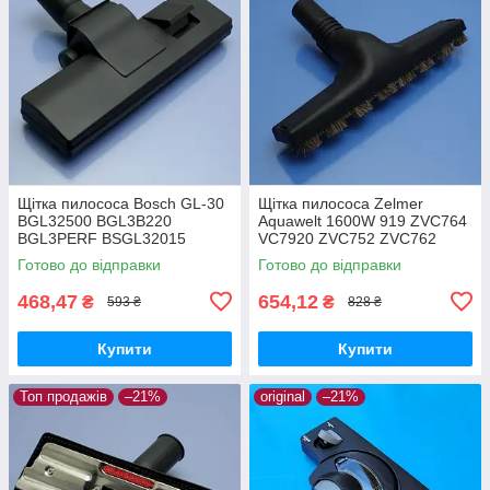
Щітка пилососа Bosch GL-30
Щітка пилососа Zelmer
BGL32500 BGL3B220
Aquawelt 1600W 919 ZVC764
BGL3PERF BSGL32015
VC7920 ZVC752 ZVC762
BSGL32030 BSGL3210RU
ZVC763 Aquos 829 ZVC722
Готово до відправки
Готово до відправки
BSGL32383 BSGL32500
Aquario 819 ZVC712 ламінат
двохрежимна
та паркет
468,47
654,12
₴
₴
593 ₴
828 ₴
Купити
Купити
Топ продажів
–21%
original
–21%