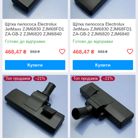
Щітка пилососа Electrolux
Щітка пилососа Electrolux
JetMaxx ZJM6830 ZJM68FD1
JetMaxx ZJM6830 ZJM68FD1
ZA-GB-2 ZJM6820 ZJM6840
ZA-GB-2 ZJM6820 ZJM6840
EL4042A ZJG6800
EL4042A ZJG6800 для
Готово до відправки
Готово до відправки
двохрежимна
ламіната паркета
468,47
468,47
₴
₴
593 ₴
593 ₴
Купити
Купити
Топ продажів
–21%
Топ продажів
–21%