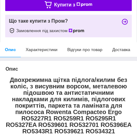
Купити з
Що таке купити з Пром?
Замовлення під захистом
Опис
Характеристики
Відгуки про товар
Доставка
Опис
Двохрежимна щітка підлога/килим без
коліс, з висувним ворсом, металевою
підошвою та антистатичними
накладками для килимів, підлогових
покриттів, паркета та ламіната для
пилососа Rowenta Compacteo Ergo
RO5227R1 RO5259R1 RO5295R1
RO5327EA RO539601 RO532701 RO5396EA
RO5343R1 RO539621 RO534321