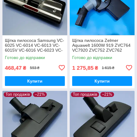
Щітка пилососа Samsung VC-
Щітка пилососа Zelmer
6025 VC-6014 VC-6013 VC-
Aquawelt 1600W 919 ZVC764
6015V VC-6016 VC-6023 VC-
VC7920 ZVC752 ZVC762
6024 для ламіната паркета
ZVC763 Aquos 829 ZVC722
Готово до відправки
Готово до відправки
Aquario 819 ZVC712 оригінал
468,47
1 275,85
₴
₴
593 ₴
1 615 ₴
Купити
Купити
Топ продажів
–21%
Топ продажів
–21%