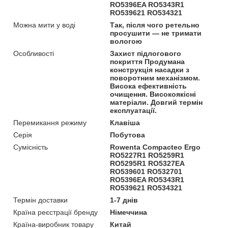
RO5396EA RO5343R1
RO539621 RO534321
Можна мити у воді
Так, після чого ретельно
просушити — не тримати
вологою
Особливості
Захист підлогового
покриття Продумана
конструкція насадки з
поворотним механізмом.
Висока ефективність
очищення. Високоякісні
матеріали. Довгий термін
експлуатації.
Перемикання режиму
Клавіша
Серія
Побутова
Сумісність
Rowenta Compacteo Ergo
RO5227R1 RO5259R1
RO5295R1 RO5327EA
RO539601 RO532701
RO5396EA RO5343R1
RO539621 RO534321
Термін доставки
1-7 днів
Країна реєстрації бренду
Німеччина
Країна-виробник товару
Китай