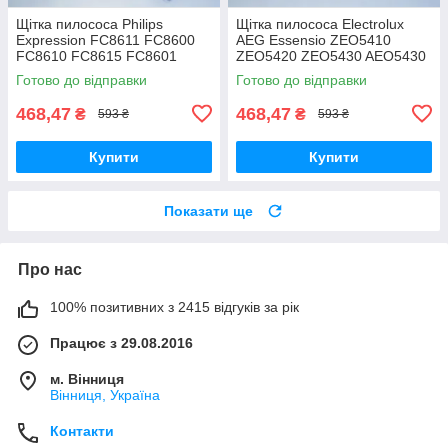
Щітка пилососа Philips
Щітка пилососа Electrolux
Expression FC8611 FC8600
AEG Essensio ZEO5410
FC8610 FC8615 FC8601
ZEO5420 ZEO5430 AEO5430
FC8602 FC8604 FC8606
ZEO5432 двохрежимна
Готово до відправки
Готово до відправки
FC8612 FC8619
двохрежимна
468,47
468,47
₴
₴
593 ₴
593 ₴
Купити
Купити
Показати ще
Про нас
100% позитивних з 2415 відгуків за рік
Працює з 29.08.2016
м. Вінниця
Вінниця, Україна
Контакти