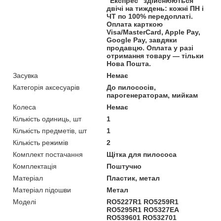
"Експрес" здійснюються
двічі на тиждень: кожні ПН і
ЧТ по 100% передоплаті.
Оплата карткою
Visa/MasterCard, Apple Pay,
Google Pay, завдяки
продавцю. Оплата у разі
отримання товару — тільки
Нова Пошта.
Засувка
Немає
Категорія аксесуарів
До пилососів,
парогенераторам, мийкам
Колеса
Немає
Кількість одиниць, шт
1
Кількість предметів, шт
1
Кількість режимів
2
Комплект постачання
Щітка для пилососа
Комплектація
Поштучно
Матеріал
Пластик, метал
Матеріал підошви
Метал
Моделі
RO5227R1 RO5259R1
RO5295R1 RO5327EA
RO539601 RO532701