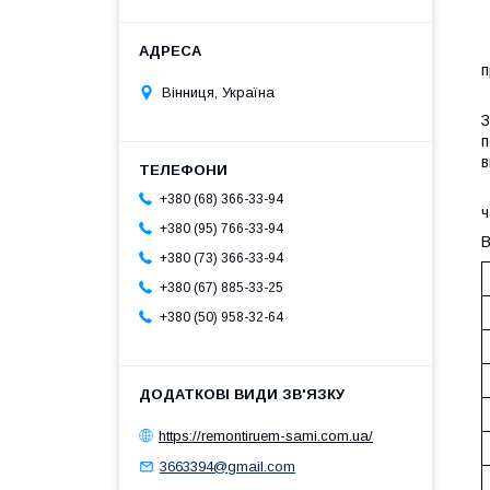
П
п
Вінниця, Україна
П
З
п
в
П
+380 (68) 366-33-94
ч
+380 (95) 766-33-94
В
+380 (73) 366-33-94
+380 (67) 885-33-25
+380 (50) 958-32-64
https://remontiruem-sami.com.ua/
3663394@gmail.com