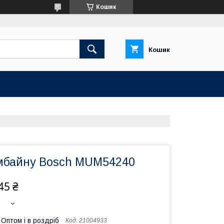
Кошик
Кошик
мбайну Bosch MUM54240
45 ₴
Оптом і в роздріб
Код:
21004933