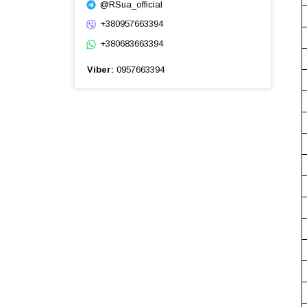
@RSua_official
+380957663394
+380683663394
Viber
0957663394