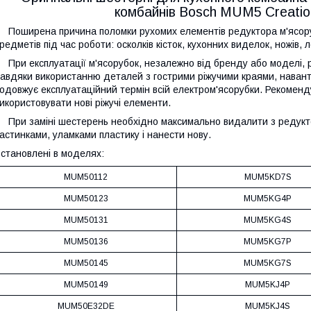
комбайнів Bosch MUM5 Creati
оширена причина поломки рухомих елементів редуктора м'ясору
редметів під час роботи: осколків кісток, кухонних виделок, ножів,
ри експлуатації м'ясорубок, незалежно від бренду або моделі, ру
авдяки використанню деталей з гострими ріжучими краями, наван
одовжує експлуатаційний термін всій електром'ясорубки. Рекоменд
икористовувати нові ріжучі елементи.
ри заміні шестерень необхідно максимально видалити з редукто
астинками, уламками пластику і нанести нову.
становлені в моделях:
MUM50112
MUM5KD7S
MUM50123
MUM5KG4P
MUM50131
MUM5KG4S
MUM50136
MUM5KG7P
MUM50145
MUM5KG7S
MUM50149
MUM5KJ4P
MUM50E32DE
MUM5KJ4S