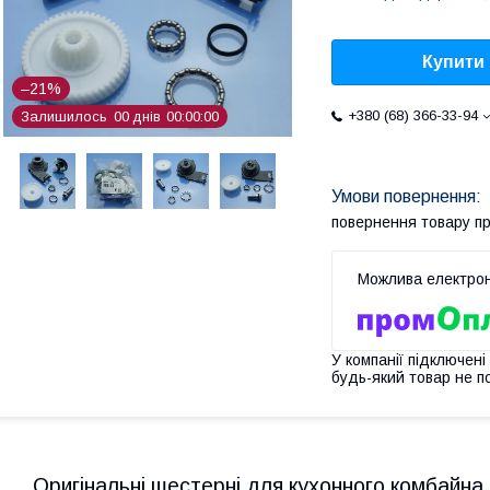
Купити
–21%
+380 (68) 366-33-94
Залишилось
0
0
днів
0
0
0
0
0
0
повернення товару п
У компанії підключені
будь-який товар не п
Оригінальні шестерні для кухонного комбайна