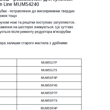
on Line MUM54240
бки - потрапляння до мясоприемник твердих
 ложок тощо
хомі ножі та решітки поступово затупляются.
таження на шестерні знижуються. Це суттєво
ується після ремонту редуктора м'ясорубки
ра залишки старого мастила з дрібними
MUM5SJ7P
MUM5SJ7S
MUM5SP4P
MUM5SP4S
MUM5SP7P
MUM5SP7S
MUM5SR4P