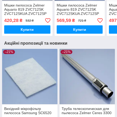
Мішки пилососа Zelmer
Мішки пилососа Zelmer
Мішк
Aquario 819 ZVC712SK
Aquario 819 ZVC712SK
Aqua
ZVC712SKUA ZVC712SP
ZVC712SKUA ZVC712SP
ZVC
ZVC712ZK ZVC712SKRU
ZVC712ZK ZVC712SKRU
ZVC
420,28
569,59
497
₴
₴
532 ₴
721 ₴
одноразові флізелінові
одноразові флізелінові
одно
4літри 7шт
4літри 10шт
Купити
Купити
Акційні пропозиції та новинки
–21%
–21%
Вихідний мікрофільтр
Труба телескопическая для
пилососа Samsung SC6520
пылесоса Zelmer Ceres 3300