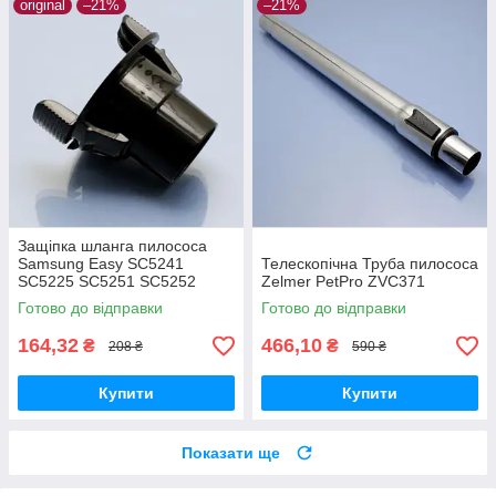
original
–21%
–21%
Защіпка шланга пилососа
Samsung Easy SC5241
Телескопічна Труба пилососа
SC5225 SC5251 SC5252
Zelmer PetPro ZVC371
SC5255 SC5280 оригінал
Готово до відправки
Готово до відправки
164,32
466,10
₴
₴
208 ₴
590 ₴
Купити
Купити
Показати ще