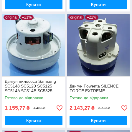
Купити
Купити
original
–21%
original
–21%
Двигун пилососа Samsung
SC5148 SC5120 SC5125
Двигун Powenta SILENCE
SC514A SC514B SC5325
FORCE EXTREME
оригінал
Готово до відправки
Готово до відправки
1 155,77
2 143,27
₴
₴
1 463 ₴
2 713 ₴
Купити
Купити