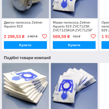
Двигун пилососа Zelmer
Мішки пилососа Zelmer
Ориг
Aquario 819
Aquario 819 ZVC712SK
пило
ZVC712SKUA ZVC712SP
829 
ZVC712ZK ZVC712SKRU
ZVC
2 296,53
569,59
1 5
₴
₴
2 907 ₴
721 ₴
одноразові флізелінові
ZVC3
4літри 10шт
ZVC
Купити
Купити
Подібні товари компанії