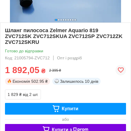
Шланг пилососа Zelmer Aquario 819
ZVC712SK ZVC712SKUA ZVC712SP ZVC712ZK
ZVC712SKRU
Готово до відправки
Код: 21005794-ZVC712
Опт і роздріб
1 892,05
₴
2 395 ₴
Економія
502.95 ₴
Залишилось
10 днів
1 829 ₴
від 2 шт.
Купити
або
Купити з