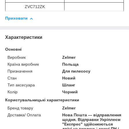
ZVC712ZK
Приховати
Характеристики
Основні
Виробник
Zelmer
Країна виробник
Польща
Призначення
Для пилесосу
Стан
Новий
Тип аксесуара
Шланг
Колір
Чорний
Користувальницькі характеристики
Бренд товару
Zelmer
Доставка/ Оплата
Нова Пошта — відправлення
щодня. Відправки Укріплеєм
"Експрес" здійснюються
двічі на тиждень: кожні ПН і