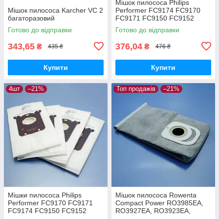
Мішок пилососа Philips
Мішок пилососа Karcher VC 2
Performer FC9174 FC9170
багаторазовий
FC9171 FC9150 FC9152
FC9160 FC9162 FC9166
Готово до відправки
Готово до відправки
FC9173 FC9175 FC9176
багаторазовий
343,65
376,04
₴
₴
435 ₴
476 ₴
Купити
Купити
4шт
–21%
Топ продажів
–21%
Мішки пилососа Philips
Мішок пилососа Rowenta
Performer FC9170 FC9171
Compact Power RO3985EA,
FC9174 FC9150 FC9152
RO3927EA, RO3923EA,
FC9160 FC9162 FC9166
RO3953EA, RO3969EA