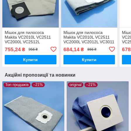
Мішок для пилососа
Мішок для пилососа
Мішо
Makita VC2010L VC2511
Makita VC2010L VC2511
VC2
VC2000L VC2512L
VC2000L VC2012L VC3011
VC2
VC2012L VC3011 VC2510L
VC2510L багаторазовий
VC25
755,24
684,14
678
₴
₴
956 ₴
866 ₴
багаторазовий тканинний
тканинний 20л
446 
змійка блискавка 20л
ткан
Купити
Купити
Акційні пропозиції та новинки
Топ продажів
–21%
original
–21%