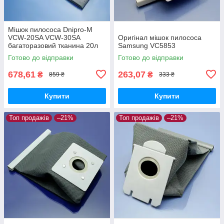
Мішок пилососа Dnipro-M
VCW-20SA VCW-30SA
Оригінал мішок пилососа
багаторазовий тканина 20л
Samsung VC5853
Готово до відправки
Готово до відправки
678,61
263,07
₴
₴
859 ₴
333 ₴
Купити
Купити
Топ продажів
–21%
Топ продажів
–21%