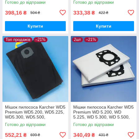
Готово до відправки
Готово до відправки
FC9173 FC9175 FC9176
багаторазовий
одноразові 4шт
398,16
333,38
₴
₴
504 ₴
422 ₴
Купити
Купити
Топ продажів
–21%
2шт
–21%
Мішок пилососа Karcher WD5
Мішки пилососа Karcher WD5
Premium WD5.200, WD5.225,
Premium WD 5.200, WD
WD5.300, WD5.500,
5.225, WD 5.300, WD 5.500,
WD5.470, WD5.260,
WD 5.470, WD 5.260, WD
Готово до відправки
Готово до відправки
WD5.400, WD5.450
5.400, WD 5.450, WD 5.220 -
багаторазовий
2шт
552,21
340,49
₴
₴
699 ₴
431 ₴