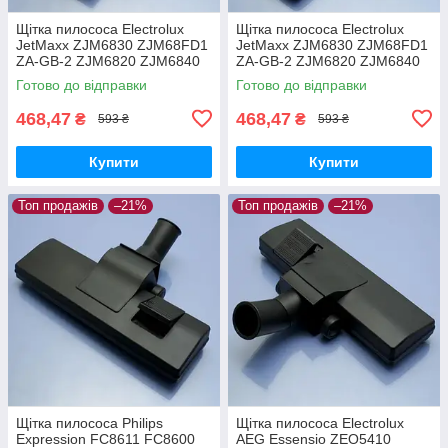
Щітка пилососа Electrolux
Щітка пилососа Electrolux
JetMaxx ZJM6830 ZJM68FD1
JetMaxx ZJM6830 ZJM68FD1
ZA-GB-2 ZJM6820 ZJM6840
ZA-GB-2 ZJM6820 ZJM6840
EL4042A ZJG6800
EL4042A ZJG6800 для
Готово до відправки
Готово до відправки
двохрежимна
ламіната паркета
468,47
468,47
₴
₴
593 ₴
593 ₴
Купити
Купити
Топ продажів
–21%
Топ продажів
–21%
Щітка пилососа Philips
Щітка пилососа Electrolux
Expression FC8611 FC8600
AEG Essensio ZEO5410