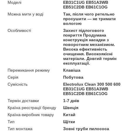
Моделі
EB31C1UG EB51A3WB
EB51C2DB EB61C1OG
Можна мити у воді
Так, після чого ретельно
просушити — не тримати
вологою
Особливості
Захист підлогового
покриття Продумана
конструкція насадки з
поворотним механізмом.
Висока ефективність
очищення. Високоякісні
матеріали. Довгий термін
експлуатації.
Перемикання режиму
Клавіша
Серія
Побутова
Сумісність
Electrolux Clean 300 500 600
EB31C1UG EB51A3WB
EB51C2DB EB61C1OG
Термін доставки
1-7 днів
Країна реєстрації бренду
Швеція
Країна-виробник товару
Китай
Тип
Щітки
Тип монтажа
Зовні труби пилососа