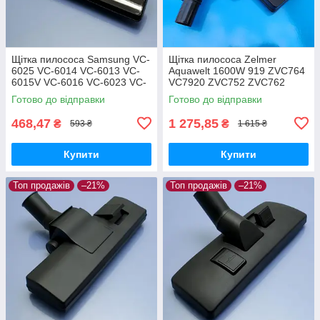
Щітка пилососа Samsung VC-
Щітка пилососа Zelmer
6025 VC-6014 VC-6013 VC-
Aquawelt 1600W 919 ZVC764
6015V VC-6016 VC-6023 VC-
VC7920 ZVC752 ZVC762
6024 для ламіната паркета
ZVC763 Aquos 829 ZVC722
Готово до відправки
Готово до відправки
Aquario 819 ZVC712 оригінал
468,47
1 275,85
₴
₴
593 ₴
1 615 ₴
Купити
Купити
Топ продажів
–21%
Топ продажів
–21%