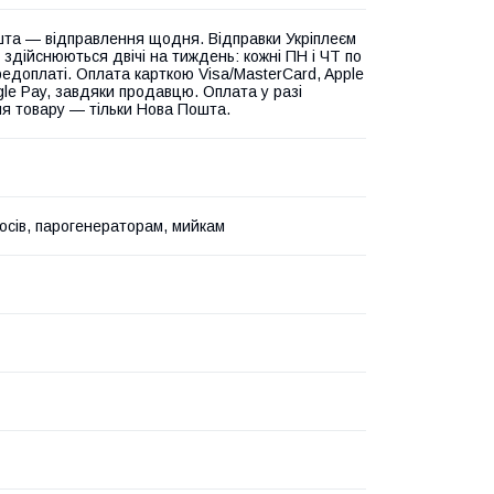
та — відправлення щодня. Відправки Укріплеєм
 здійснюються двічі на тиждень: кожні ПН і ЧТ по
едоплаті. Оплата карткою Visa/MasterCard, Apple
gle Pay, завдяки продавцю. Оплата у разі
я товару — тільки Нова Пошта.
осів, парогенераторам, мийкам