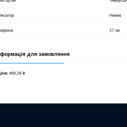
ип щітки
Універса
іксатор
Немає
Ширина
27 см
нформація для замовлення
іна:
499,28 ₴