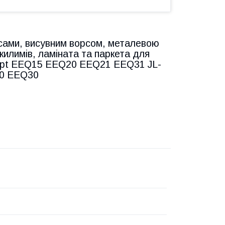
есами, висувним ворсом, металевою
илимів, ламіната та паркета для
uipt EEQ15 EEQ20 EEQ21 EEQ31 JL-
0 EEQ30