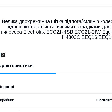
Велика двохрежимна щітка підлога/килим з кол
підошвою та антистатичними накладками для к
пилососа Electrolux ECC21-4SB ECC21-2IW Eq
H4303C EEQ16 EEQ1
арактеристики
Основні
иробник
Electrolux