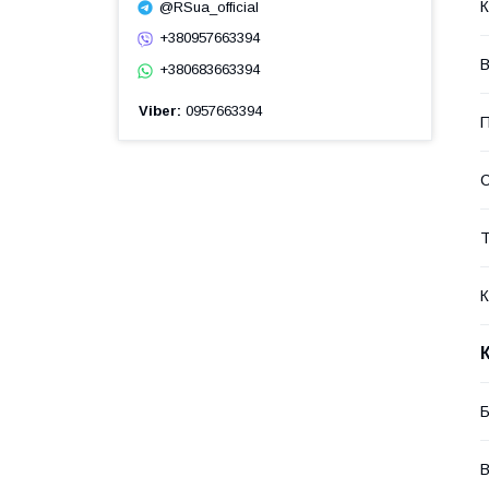
К
@RSua_official
+380957663394
В
+380683663394
Viber
0957663394
П
Т
К
Б
В