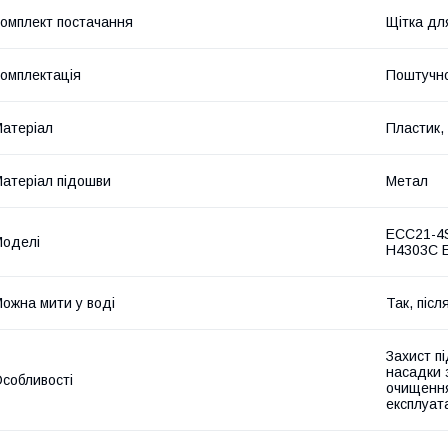
омплект постачання
Щітка дл
омплектація
Поштучн
атеріал
Пластик,
атеріал підошви
Метал
ECC21-4
оделі
H4303C 
ожна мити у воді
Так, піс
Захист п
насадки 
собливості
очищення
експлуата