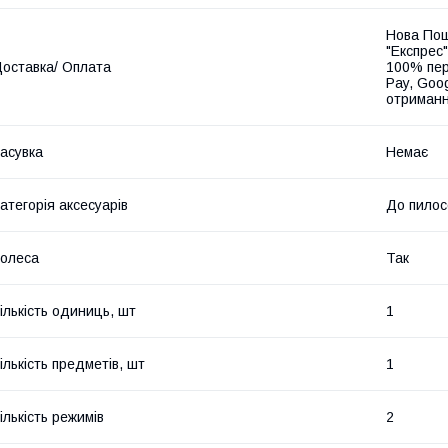
Нова Пош
"Експрес"
оставка/ Оплата
100% пер
Pay, Goo
отриманн
асувка
Немає
атегорія аксесуарів
До пилос
олеса
Так
ількість одиниць, шт
1
ількість предметів, шт
1
ількість режимів
2