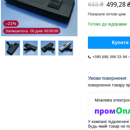
499,28 
632 ₴
Показати оптові ціни
–21%
Готово до відправки
Залишилось
0
0
днів
0
0
0
0
0
0
Купити
+380 (68) 366-33-94
повернення товару п
У компанії підключені
будь-який товар не п