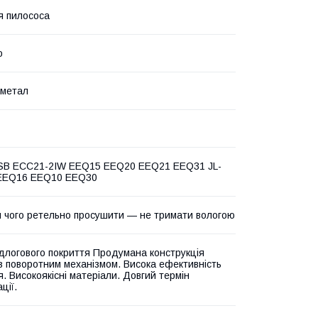
я пилососа
о
 метал
SB ECC21-2IW EEQ15 EEQ20 EEQ21 EEQ31 JL-
EEQ16 EEQ10 EEQ30
ля чого ретельно просушити — не тримати вологою
ідлогового покриття Продумана конструкція
з поворотним механізмом. Висока ефективність
. Високоякісні матеріали. Довгий термін
ції.