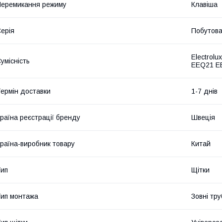
еремикання режиму
Клавіша
ерія
Побутов
Electrol
умісність
EEQ21 E
ермін доставки
1-7 днів
раїна реєстрації бренду
Швеція
раїна-виробник товару
Китай
ип
Щітки
ип монтажа
Зовні тр