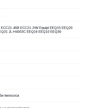
а
ux ECC21-4SB ECC21-2IW Equipt EEQ15 EEQ20
EQ31 JL-H4303C EEQ16 EEQ10 EEQ30
уби пилососа