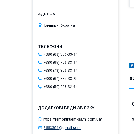
Вінниця, Україна
+380 (68) 366-33-94
+380 (95) 766-33-94
+380 (73) 366-33-94
Х
+380 (67) 885-33-25
+380 (50) 958-32-64
https://remontiruem-sami.com.ua/
В
3663394@gmail.com