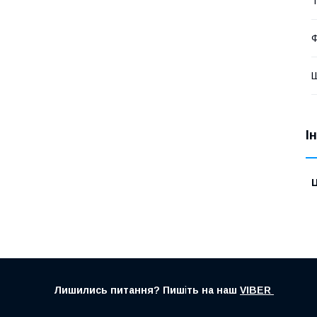
Т
Ф
І
Ц
Лишились питання? Пиш
і
ть на наш
VIBER