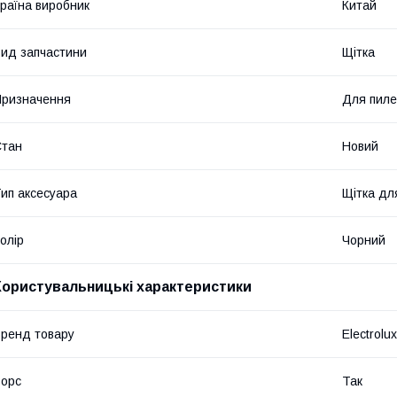
раїна виробник
Китай
ид запчастини
Щітка
ризначення
Для пиле
Стан
Новий
ип аксесуара
Щітка дл
олір
Чорний
Користувальницькі характеристики
ренд товару
Electrolux
орс
Так