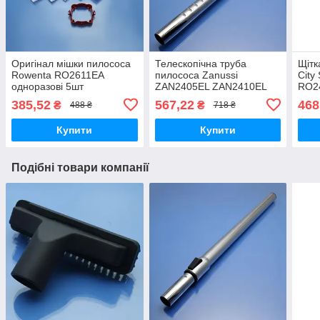
Оригінал мішки пилососа
Телескопічна труба
Щітк
Rowenta RO2611EA
пилососа Zanussi
City
одноразові 5шт
ZAN2405EL ZAN2410EL
RO2
ZAN2310 ZAN2305
RO2
385,52
567,22
468
₴
₴
488 ₴
718 ₴
ZAN2300 ZAN1800
RO2
ZAN1820 ZAN1830
Купити
Купити
ZAN2250 ZAN2400
ZAN2415EL
Подібні товари компанії