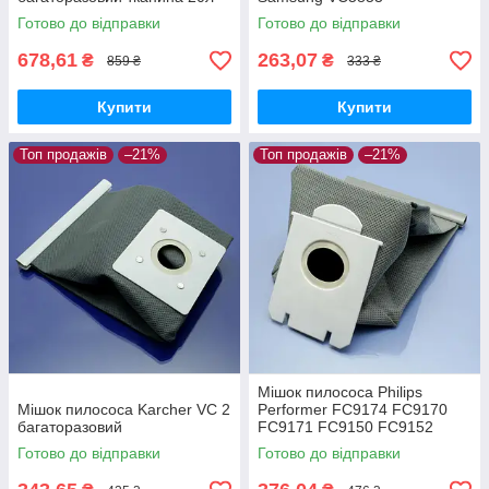
Готово до відправки
Готово до відправки
678,61
263,07
₴
₴
859 ₴
333 ₴
Купити
Купити
Топ продажів
–21%
Топ продажів
–21%
Мішок пилососа Philips
Мішок пилососа Karcher VC 2
Performer FC9174 FC9170
багаторазовий
FC9171 FC9150 FC9152
FC9160 FC9162 FC9166
Готово до відправки
Готово до відправки
FC9173 FC9175 FC9176
багаторазовий