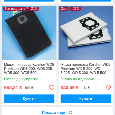
Топ продажів
–21%
2шт
–21%
Мішок пилососа Karcher WD5
Мішки пилососа Karcher WD5
Premium WD5.200, WD5.225,
Premium WD 5.200, WD
WD5.300, WD5.500,
5.225, WD 5.300, WD 5.500,
WD5.470, WD5.260,
WD 5.470, WD 5.260, WD
Готово до відправки
Готово до відправки
WD5.400, WD5.450
5.400, WD 5.450, WD 5.220 -
багаторазовий
2шт
552,21
340,49
₴
₴
699 ₴
431 ₴
Купити
Купити
Показати ще