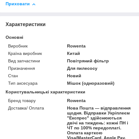
Приховати
Характеристики
Основні
Виробник
Rowenta
Країна виробник
Китай
Вид запчастини
Повітряний фільтр
Призначення
Для пилесосу
Стан
Новий
Тип аксесуара
Мішок (одноразовий)
Користувальницькі характеристики
Бренд товару
Rowenta
Доставка/ Оплата
Нова Пошта — відправлення
щодня. Відправки Укріплеєм
"Експрес" здійснюються
двічі на тиждень: кожні ПН і
ЧТ по 100% передоплаті.
Оплата карткою
Visa/MasterCard, Apple Pay,