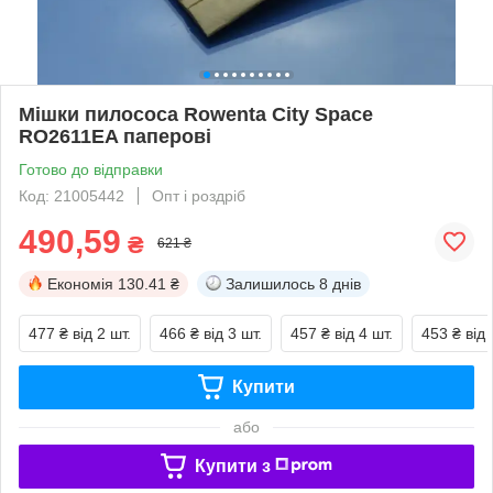
Мішки пилососа Rowenta City Space
RO2611EA паперові
Готово до відправки
Код: 21005442
Опт і роздріб
490,59
₴
621 ₴
Економія
130.41 ₴
Залишилось
8 днів
477 ₴
від 2 шт.
466 ₴
від 3 шт.
457 ₴
від 4 шт.
453 ₴
від 
Купити
або
Купити з