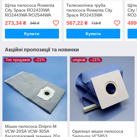
Щітка пилососа Rowenta
Телескопічна труба
Щітк
City Space RO2433WA
пилососа Rowenta City
City
RO2443WA RO2544WA
Space RO2433WA
RO2
RO2611EA RO2711EA
RO2443WA RO2544WA
RO2
273,34
567,22
499
₴
₴
346 ₴
718 ₴
RO2759EA з ворсом мала
RO2611EA RO2711EA
RO2
RO2759EA
Купити
Купити
Акційні пропозиції та новинки
Топ продажів
–21%
original
–21%
Мішок пилососа Dnipro-M
VCW-20SA VCW-30SA
Оригінал мішок пилососа
багаторазовий тканина 20л
Samsung VC5853