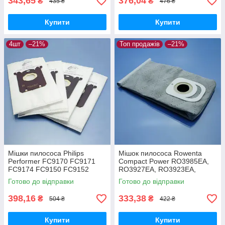
343,65
376,04
₴
₴
435 ₴
476 ₴
Купити
Купити
4шт
–21%
Топ продажів
–21%
Мішки пилососа Philips
Мішок пилососа Rowenta
Performer FC9170 FC9171
Compact Power RO3985EA,
FC9174 FC9150 FC9152
RO3927EA, RO3923EA,
FC9160 FC9162 FC9166
RO3953EA, RO3969EA
Готово до відправки
Готово до відправки
FC9173 FC9175 FC9176
багаторазовий
одноразові 4шт
398,16
333,38
₴
₴
504 ₴
422 ₴
Купити
Купити