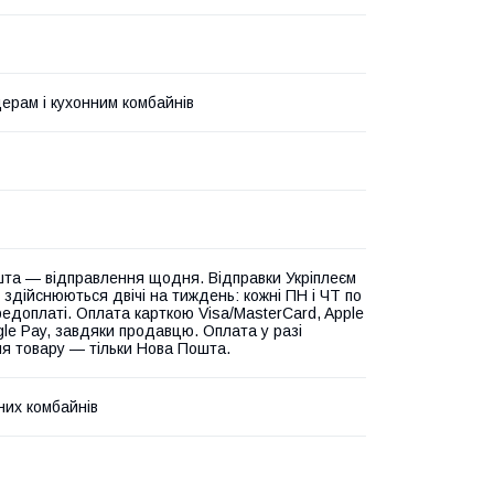
ерам і кухонним комбайнів
та — відправлення щодня. Відправки Укріплеєм
 здійснюються двічі на тиждень: кожні ПН і ЧТ по
едоплаті. Оплата карткою Visa/MasterCard, Apple
gle Pay, завдяки продавцю. Оплата у разі
я товару — тільки Нова Пошта.
них комбайнів