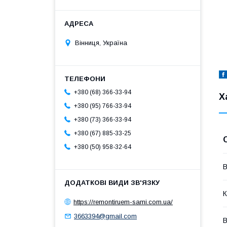
Вінниця, Україна
+380 (68) 366-33-94
Х
+380 (95) 766-33-94
+380 (73) 366-33-94
+380 (67) 885-33-25
+380 (50) 958-32-64
В
К
https://remontiruem-sami.com.ua/
3663394@gmail.com
В