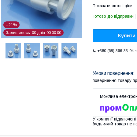
Показати оптові ціни
Готово до відправки
–21%
Залишилось
0
0
днів
0
0
0
0
0
0
Купити
+380 (68) 366-33-94
повернення товару п
У компанії підключені
будь-який товар не п