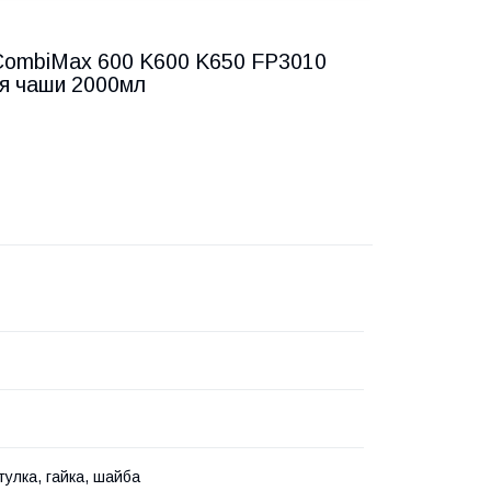
 CombiMax 600 K600 K650 FP3010
ля чаши 2000мл
тулка, гайка, шайба