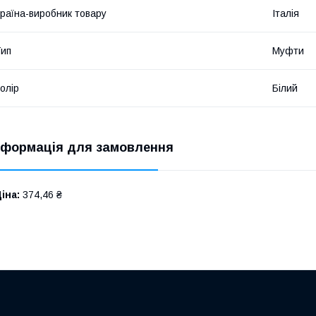
раїна-виробник товару
Італія
ип
Муфти
олір
Білий
нформація для замовлення
іна:
374,46 ₴