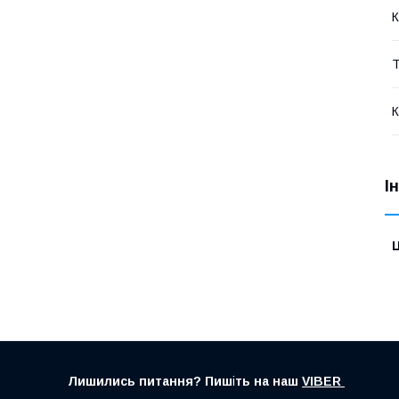
К
Т
К
І
Ц
Лишились питання? Пиш
і
ть на наш
VIBER