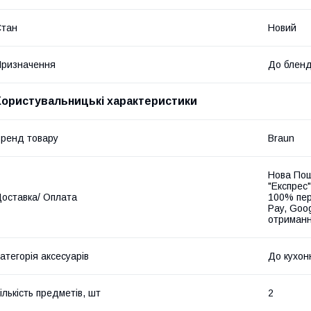
Стан
Новий
ризначення
До бленд
Користувальницькі характеристики
ренд товару
Braun
Нова Пош
"Експрес"
оставка/ Оплата
100% пер
Pay, Goo
отриманн
атегорія аксесуарів
До кухон
ількість предметів, шт
2