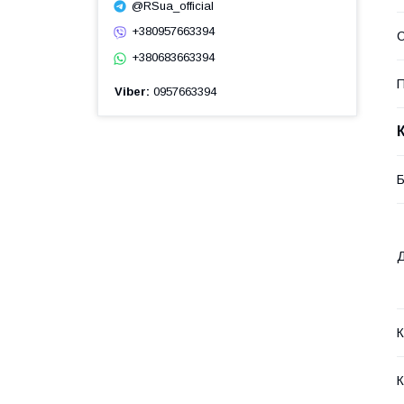
@RSua_official
+380957663394
+380683663394
П
Viber
0957663394
Б
Д
К
К