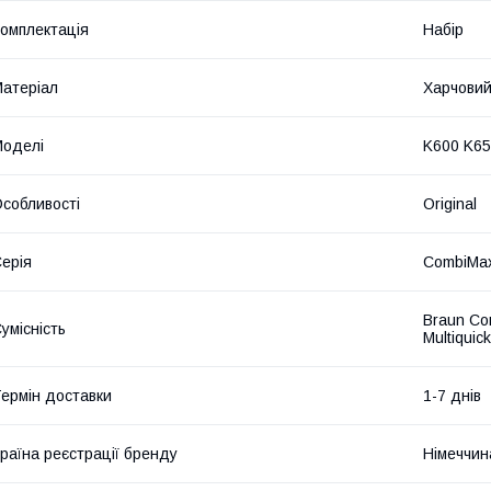
омплектація
Набір
атеріал
Харчовий
оделі
K600 K65
собливості
Original
ерія
CombiMax
Braun Co
умісність
Multiquick
ермін доставки
1-7 днів
раїна реєстрації бренду
Німеччин