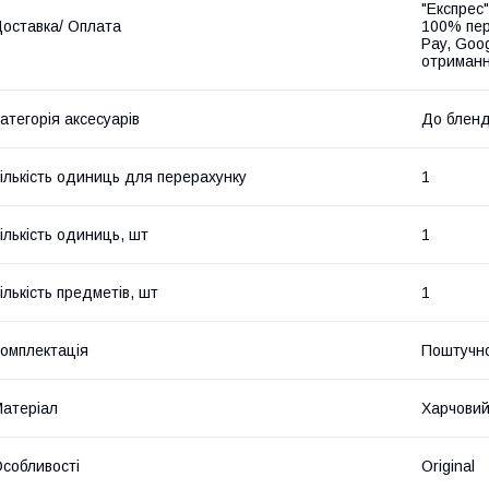
"Експрес"
оставка/ Оплата
100% пер
Pay, Goo
отриманн
атегорія аксесуарів
До бленде
ількість одиниць для перерахунку
1
ількість одиниць, шт
1
ількість предметів, шт
1
омплектація
Поштучн
атеріал
Харчовий
собливості
Original