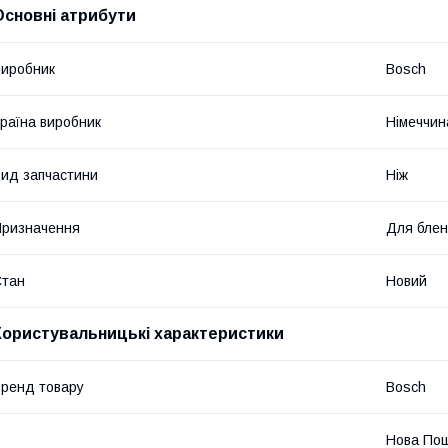
Основні атрибути
иробник
Bosch
раїна виробник
Німеччин
ид запчастини
Ніж
ризначення
Для бле
Стан
Новий
Користувальницькі характеристики
ренд товару
Bosch
Нова Пош