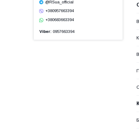
@RSua_official
+380957663394
+380683663394
В
Viber
0957663394
К
В
П
Б