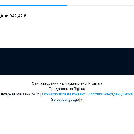
іна:
942,47 ₴
Сайт створений на маркетплейсі
Prom.ua
Продавець на Bigl.ua
інтернет-магазин "РС" |
Поскаржитися на контент
|
Політика конфіденційності
Select Language
▼