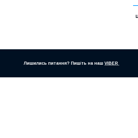
Ц
Лишились питання? Пиш
і
ть на наш
VIBER