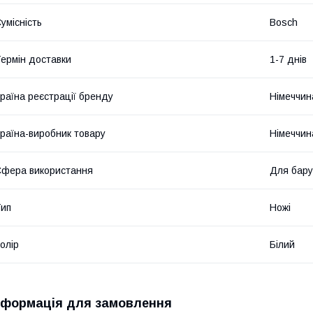
умісність
Bosch
ермін доставки
1-7 днів
раїна реєстрації бренду
Німеччин
раїна-виробник товару
Німеччин
фера використання
Для бару
ип
Ножі
олір
Білий
нформація для замовлення