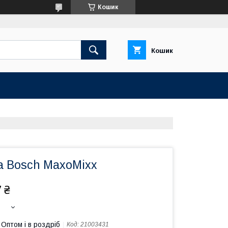
Кошик
Кошик
а Bosch MaxoMixx
 ₴
Оптом і в роздріб
Код:
21003431