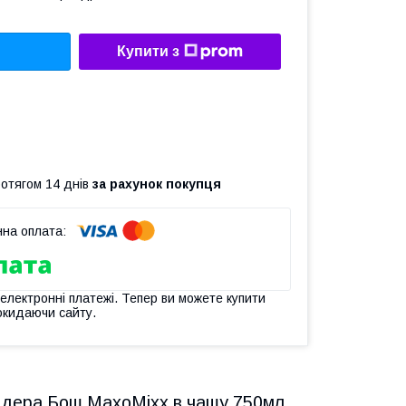
Купити з
ротягом 14 днів
за рахунок покупця
 електронні платежі. Тепер ви можете купити
окидаючи сайту.
ендера Бош MaxoMixx в чашу 750мл