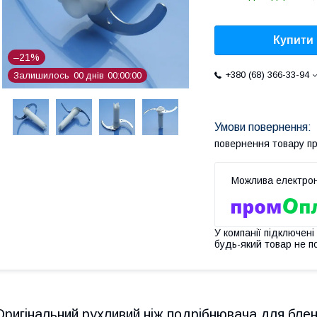
Купити
–21%
+380 (68) 366-33-94
Залишилось
0
0
днів
0
0
0
0
0
0
повернення товару п
У компанії підключені
будь-який товар не п
Оригінальний рухливий ніж подрібнювача для бл