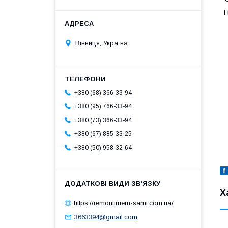
П
Вінниця, Україна
+380 (68) 366-33-94
+380 (95) 766-33-94
+380 (73) 366-33-94
+380 (67) 885-33-25
+380 (50) 958-32-64
Х
https://remontiruem-sami.com.ua/
3663394@gmail.com