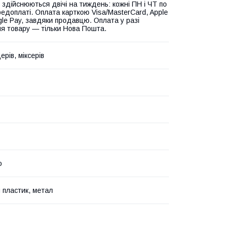
 здійснюються двічі на тиждень: кожні ПН і ЧТ по
едоплаті. Оплата карткою Visa/MasterCard, Apple
gle Pay, завдяки продавцю. Оплата у разі
я товару — тільки Нова Пошта.
рів, міксерів
о
 пластик, метал