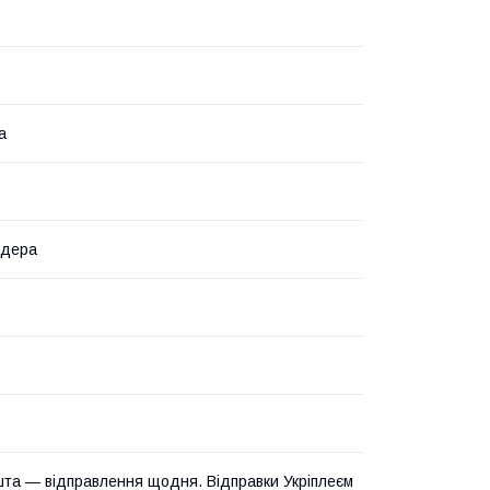
а
ндера
та — відправлення щодня. Відправки Укріплеєм