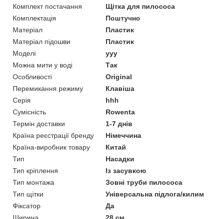
Комплект постачання
Щітка для пилососа
Комплектація
Поштучно
Матеріал
Пластик
Матеріал підошви
Пластик
Моделі
yyy
Можна мити у воді
Так
Особливості
Original
Перемикання режиму
Клавіша
Серія
hhh
Сумісність
Rowenta
Термін доставки
1-7 днів
Країна реєстрації бренду
Німеччина
Країна-виробник товару
Китай
Тип
Насадки
Тип кріплення
Із засувкою
Тип монтажа
Зовні труби пилососа
Тип щітки
Універсальна підлога/килим
Фіксатор
Да
Ширина
28 см