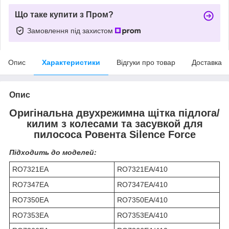
Що таке купити з Пром?
Замовлення під захистом
Опис
Характеристики
Відгуки про товар
Доставка
Опис
Оригінальна двухрежимна щітка підлога/
килим з колесами та засувкой для
пилососа Ровента Silence Force
Підходить до моделей:
RO7321EA
RO7321EA/410
RO7347EA
RO7347EA/410
RO7350EA
RO7350EA/410
RO7353EA
RO7353EA/410