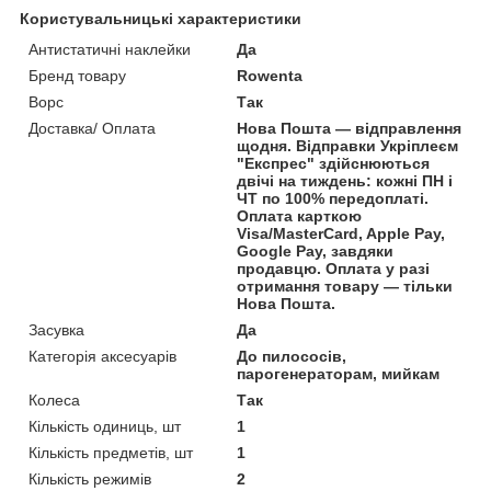
Користувальницькі характеристики
Антистатичні наклейки
Да
Бренд товару
Rowenta
Ворс
Так
Доставка/ Оплата
Нова Пошта — відправлення
щодня. Відправки Укріплеєм
"Експрес" здійснюються
двічі на тиждень: кожні ПН і
ЧТ по 100% передоплаті.
Оплата карткою
Visa/MasterCard, Apple Pay,
Google Pay, завдяки
продавцю. Оплата у разі
отримання товару — тільки
Нова Пошта.
Засувка
Да
Категорія аксесуарів
До пилососів,
парогенераторам, мийкам
Колеса
Так
Кількість одиниць, шт
1
Кількість предметів, шт
1
Кількість режимів
2