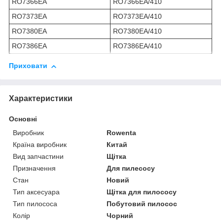
RO7366EA
RO7366EA/410
RO7373EA
RO7373EA/410
RO7380EA
RO7380EA/410
RO7386EA
RO7386EA/410
Приховати
Характеристики
Основні
Виробник
Rowenta
Країна виробник
Китай
Вид запчастини
Щітка
Призначення
Для пилесосу
Стан
Новий
Тип аксесуара
Щітка для пилососу
Тип пилососа
Побутовий пилосос
Колір
Чорний