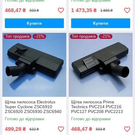
Готово до відправки
Готово до відправки
TW6984EA підлога/килим
оригінал
468,47
1 473,35
₴
₴
593 ₴
1 865 ₴
Купити
Купити
Топ продажів
–21%
Топ продажів
–21%
Щітка пилососа Electrolux
Щітка пилососа Prime
Super Cyclone ZSC6910
Technics PVC214 PVC216
ZSC6920 ZSC6930 ZSC6940
PVC127 PVC208 PVC2213
CycloneXL ZCX6200 ZCX6440
PVC2214 PVC2216 PVC4054
Готово до відправки
Готово до відправки
ZCX6205 ZCX6204 велика
PVC4198 PVC2089
двохрежимна
499,28
468,47
₴
₴
632 ₴
593 ₴