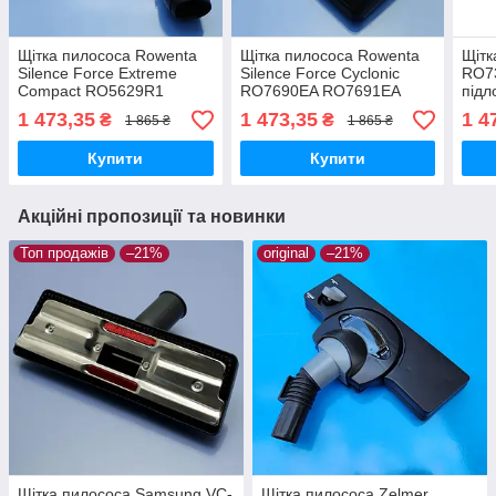
Щітка пилососа Rowenta
Щітка пилососа Rowenta
Щітк
Silence Force Extreme
Silence Force Cyclonic
RO73
Compact RO5629R1
RO7690EA RO7691EA
підл
RO565111 RO5729EA
RO7681EA RO7689EA
1 473,35
1 473,35
1 4
₴
₴
1 865 ₴
1 865 ₴
підлога/килим оригінал
RO7634EA RO7649EA
підлога/килим оригінал
Купити
Купити
Акційні пропозиції та новинки
Топ продажів
–21%
original
–21%
Щітка пилососа Samsung VC-
Щітка пилососа Zelmer