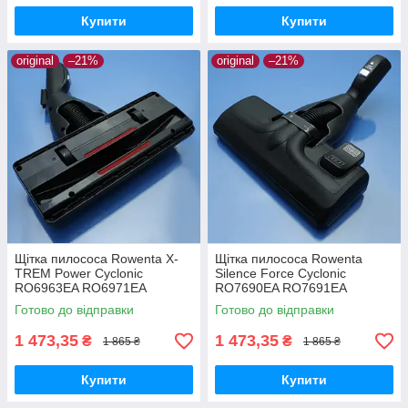
Купити
Купити
original
–21%
original
–21%
Щітка пилососа Rowenta X-
Щітка пилососа Rowenta
TREM Power Cyclonic
Silence Force Cyclonic
RO6963EA RO6971EA
RO7690EA RO7691EA
RO6984EA підлога/килим
RO7681EA RO7689EA
Готово до відправки
Готово до відправки
оригінал
RO7634EA RO7649EA
підлога/килим оригінал
1 473,35
1 473,35
₴
₴
1 865 ₴
1 865 ₴
Купити
Купити