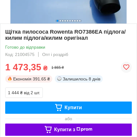
Щітка пилососа Rowenta RO7386EA підлога/
килим підлога/килим оригінал
Готово до відправки
Код: 21004575
Опт і роздріб
1 473,35
₴
1 865 ₴
Економія
391.65 ₴
Залишилось
8 днів
1 444 ₴
від 2 шт.
Купити
або
Купити з