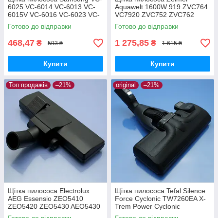
6025 VC-6014 VC-6013 VC-
Aquawelt 1600W 919 ZVC764
6015V VC-6016 VC-6023 VC-
VC7920 ZVC752 ZVC762
6024 для ламіната паркета
ZVC763 Aquos 829 ZVC722
Готово до відправки
Готово до відправки
Aquario 819 ZVC712 оригінал
468,47
1 275,85
₴
₴
593 ₴
1 615 ₴
Купити
Купити
Топ продажів
–21%
original
–21%
Щітка пилососа Electrolux
Щітка пилососа Tefal Silence
AEG Essensio ZEO5410
Force Cyclonic TW7260EA X-
ZEO5420 ZEO5430 AEO5430
Trem Power Cyclonic
ZEO5432 двохрежимна
TW7266EA TW6951EA