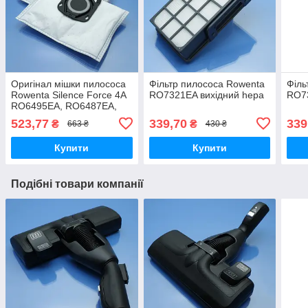
Оригінал мішки пилососа
Фільтр пилососа Rowenta
Філь
Rowenta Silence Force 4A
RO7321EA вихідний hepa
RO73
RO6495EA, RO6487EA,
RO6443EA, RO6455EA
523,77
339,70
339
₴
₴
663 ₴
430 ₴
одноразові 4шт
Купити
Купити
Подібні товари компанії