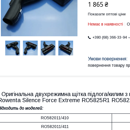
1 865 ₴
Показати оптові ціни
Немає в наявності
О
+380 (68) 366-33-94
повернення товару п
Оригінальна двухрежимна щітка підлога/килим з
Rowenta Silence Force Extreme RO5825R1 RO5
ідходить до моделей:
RO582011/410
RO582011/411