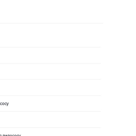
сосу
я пилососу