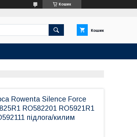
Кошик
Кошик
са Rowenta Silence Force
5825R1 RO582201 RO5921R1
592111 підлога/килим