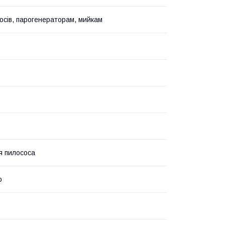
осів, парогенераторам, мийкам
я пилососа
о