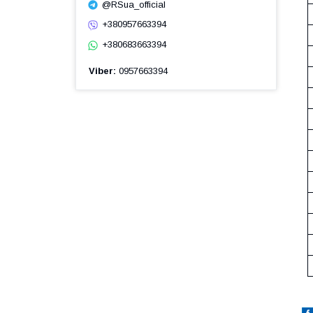
@RSua_official
+380957663394
+380683663394
Viber
0957663394