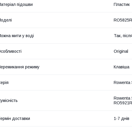
атеріал підошви
Пластик
оделі
RO5825R
ожна мити у воді
Так, піс
собливості
Original
еремикання режиму
Клавіша
ерія
Rowenta S
Rowenta 
умісність
RO5921R
ермін доставки
1-7 днів