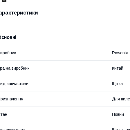
арактеристики
Основні
иробник
Rowenta
раїна виробник
Китай
ид запчастини
Щітка
ризначення
Для пиле
Стан
Новий
ип аксесуара
Щітка дл