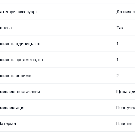
атегорія аксесуарів
До пилос
олеса
Так
ількість одиниць, шт
1
ількість предметів, шт
1
ількість режимів
2
омплект постачання
Щітка дл
омплектація
Поштучн
атеріал
Пластик