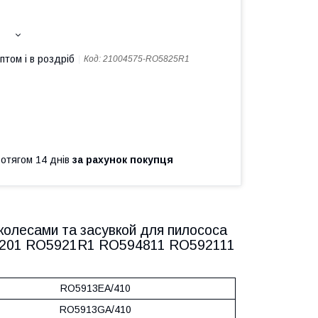
птом і в роздріб
Код:
21004575-RO5825R1
ротягом 14 днів
за рахунок покупця
 колесами та засувкой для пилососа
82201 RO5921R1 RO594811 RO592111
RO5913EA/410
RO5913GA/410