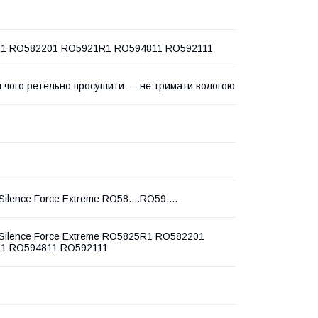
1 RO582201 RO5921R1 RO594811 RO592111
ля чого ретельно просушити — не тримати вологою
ilence Force Extreme RO58....RO59....
Silence Force Extreme RO5825R1 RO582201
1 RO594811 RO592111