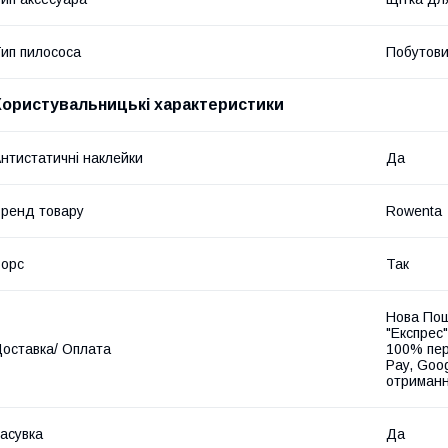
ип пилососа
Побутови
Користувальницькі характеристики
нтистатичні наклейки
Да
ренд товару
Rowenta
орс
Так
Нова Пош
"Експрес"
оставка/ Оплата
100% пер
Pay, Goo
отриманн
асувка
Да