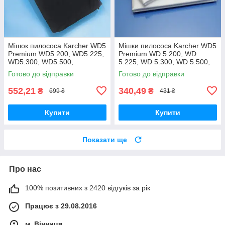
Мішок пилососа Karcher WD5
Мішки пилососа Karcher WD5
Premium WD5.200, WD5.225,
Premium WD 5.200, WD
WD5.300, WD5.500,
5.225, WD 5.300, WD 5.500,
WD5.470, WD5.260,
WD 5.470, WD 5.260, WD
Готово до відправки
Готово до відправки
WD5.400, WD5.450
5.400, WD 5.450, WD 5.220 -
багаторазовий
2шт
552,21
340,49
₴
₴
699 ₴
431 ₴
Купити
Купити
Показати ще
Про нас
100% позитивних з 2420 відгуків за рік
Працює з 29.08.2016
м. Вінниця