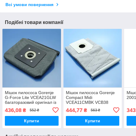
Всі умови повернення
Подібні товари компанії
Мішок пилососа Gorenje
Мішок пилососа Gorenje
Мішо
G-Force Lite VCEA21GLW
Compact Midi
2001
багаторазовий оригінал із
VCEA11CMBK VCB38
фільтром мотору
VCEA11CMBU
436,08
444,77
343
₴
₴
552 ₴
563 ₴
VC1611CMBK
VC1411CMBU
Купити
Купити
багаторазовий тканинний
3,5л