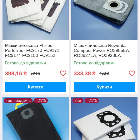
Мішки пилососа Philips
Мішок пилососа Rowenta
Performer FC9170 FC9171
Compact Power RO3985EA,
FC9174 FC9150 FC9152
RO3927EA, RO3923EA,
FC9160 FC9162 FC9166
RO3953EA, RO3969EA
Готово до відправки
Готово до відправки
FC9173 FC9175 FC9176
багаторазовий
одноразові 4шт
398,16
333,38
₴
₴
504 ₴
422 ₴
Купити
Купити
Топ продажів
–21%
2шт
–21%