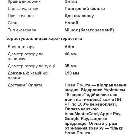
Країна виробник
Китай
Вид запчастини
Повітряний фільтр
Призначення
Для пилесосу
Стан
Новий
Тип аксесуара
Мішок (багаторазовий)
Користувальницькі характеристики
Бренд товару
Arita
Діаметр отвору по
46 мм
пластику
Діаметр отвору по гумці
35 мм
Довжина фіксаційної
190 мм
планки
Доставка/ Оплата
Нова Пошта — відправлення
щодня. Відправки Укріплеєм
"Експрес" здійснюються
двічі на тиждень: кожні ПН і
ЧТ по 100% передоплаті.
Оплата карткою
Visa/MasterCard, Apple Pay,
Google Pay, завдяки
продавцю. Оплата у разі
отримання товару — тільки
Нова Пошта.