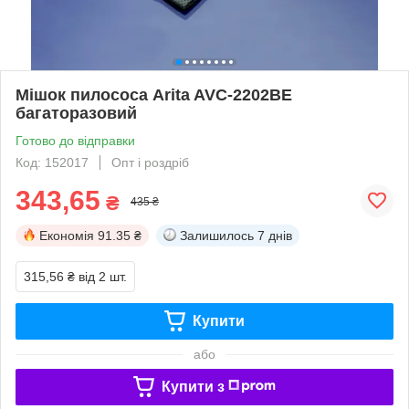
Мішок пилососа Arita AVC-2202BE
багаторазовий
Готово до відправки
Код: 152017
Опт і роздріб
343,65
₴
435 ₴
Економія
91.35 ₴
Залишилось
7 днів
315,56 ₴
від 2 шт.
Купити
або
Купити з