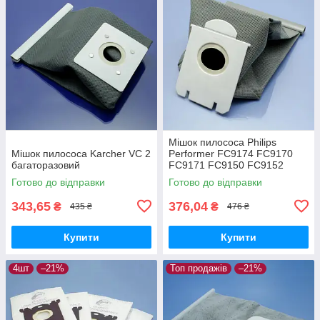
Мішок пилососа Philips
Мішок пилососа Karcher VC 2
Performer FC9174 FC9170
багаторазовий
FC9171 FC9150 FC9152
FC9160 FC9162 FC9166
Готово до відправки
Готово до відправки
FC9173 FC9175 FC9176
багаторазовий
343,65
376,04
₴
₴
435 ₴
476 ₴
Купити
Купити
4шт
–21%
Топ продажів
–21%