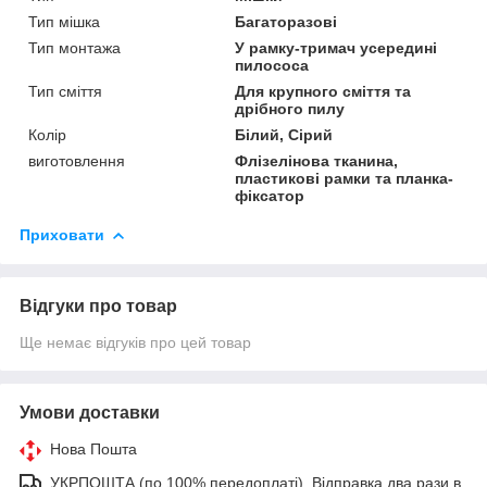
Тип мішка
Багаторазові
Тип монтажа
У рамку-тримач усередині
пилососа
Тип сміття
Для крупного сміття та
дрібного пилу
Колір
Білий, Сірий
виготовлення
Флізелінова тканина,
пластикові рамки та планка-
фіксатор
Приховати
Відгуки про товар
Ще немає відгуків про цей товар
Умови доставки
Нова Пошта
УКРПОШТА (по 100% передоплаті). Відправка два рази в