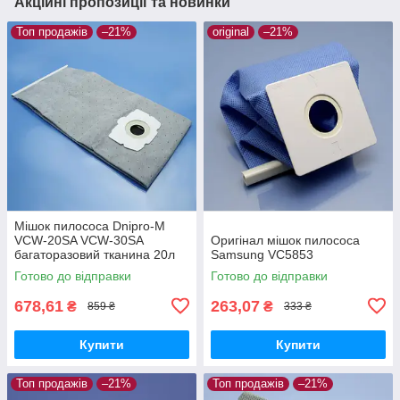
Акційні пропозиції та новинки
Топ продажів
–21%
original
–21%
Мішок пилососа Dnipro-M
VCW-20SA VCW-30SA
Оригінал мішок пилососа
багаторазовий тканина 20л
Samsung VC5853
Готово до відправки
Готово до відправки
678,61
263,07
₴
₴
859 ₴
333 ₴
Купити
Купити
Топ продажів
–21%
Топ продажів
–21%