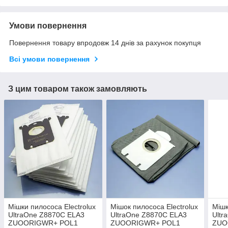
Умови повернення
Повернення товару впродовж 14 днів за рахунок покупця
Всі умови повернення
З цим товаром також замовляють
Мішки пилососа Electrolux
Мішок пилососа Electrolux
Мішк
UltraOne Z8870C ELA3
UltraOne Z8870C ELA3
Ultr
ZUOORIGWR+ POL1
ZUOORIGWR+ POL1
ZUO