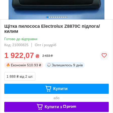
Щітка пилососа Electrolux Z8870C підлога/
килим
Готово до відправки
Код: 21000825
Опт і роздріб
1 922,07
₴
2 433 ₴
Економія
510.93 ₴
Залишилось
9 днів
1 888 ₴
від 2 шт.
Купити
або
Купити з