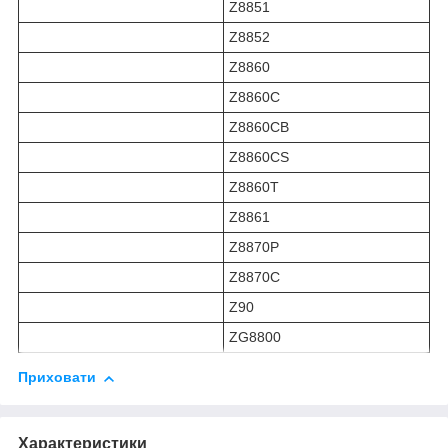
Z8851
Z8852
Z8860
Z8860C
Z8860CB
Z8860CS
Z8860T
Z8861
Z8870P
Z8870C
Z90
ZG8800
Приховати
Характеристики