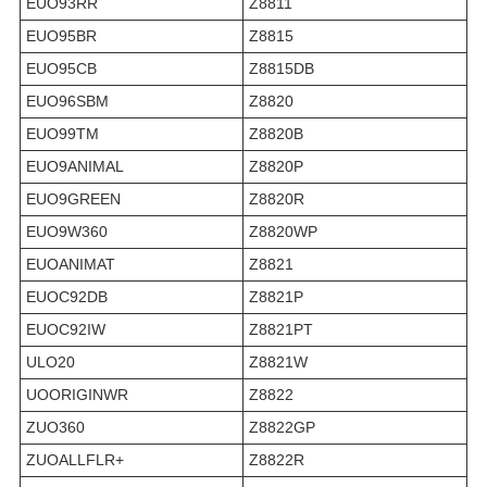
EUO93RR
Z8811
EUO95BR
Z8815
EUO95CB
Z8815DB
EUO96SBM
Z8820
EUO99TM
Z8820B
EUO9ANIMAL
Z8820P
EUO9GREEN
Z8820R
EUO9W360
Z8820WP
EUOANIMAT
Z8821
EUOC92DB
Z8821P
EUOC92IW
Z8821PT
ULO20
Z8821W
UOORIGINWR
Z8822
ZUO360
Z8822GP
ZUOALLFLR+
Z8822R