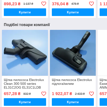
одноразові 10шт
багаторазовий
одно
898,23
376,04
1 1
₴
₴
1 137 ₴
476 ₴
Z88
Купити
Купити
Подібні товари компанії
Щітка пилососа Electrolux
Щітка пилососа Electrolux
Щітк
Clean 300 500 series
підлога/килим
Ease
EL31C2OG EL31C1LDB
ANIM
EL51C2SW EL51A2UG
6DB,
657,28
1 922,07
657
₴
₴
832 ₴
2 433 ₴
підлога/килим (031624-
кил
EL31C2OG)
Купити
Купити