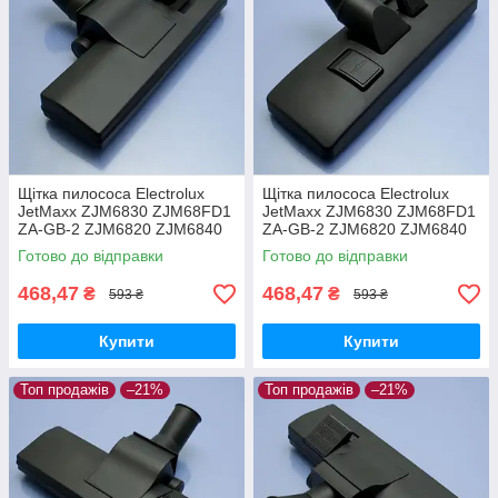
Щітка пилососа Electrolux
Щітка пилососа Electrolux
JetMaxx ZJM6830 ZJM68FD1
JetMaxx ZJM6830 ZJM68FD1
ZA-GB-2 ZJM6820 ZJM6840
ZA-GB-2 ZJM6820 ZJM6840
EL4042A ZJG6800
EL4042A ZJG6800 для
Готово до відправки
Готово до відправки
двохрежимна
ламіната паркета
468,47
468,47
₴
₴
593 ₴
593 ₴
Купити
Купити
Топ продажів
–21%
Топ продажів
–21%