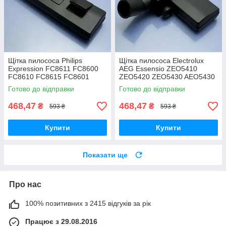
Щітка пилососа Philips
Щітка пилососа Electrolux
Expression FC8611 FC8600
AEG Essensio ZEO5410
FC8610 FC8615 FC8601
ZEO5420 ZEO5430 AEO5430
FC8602 FC8604 FC8606
ZEO5432 двохрежимна
Готово до відправки
Готово до відправки
FC8612 FC8619
двохрежимна
468,47
468,47
₴
₴
593 ₴
593 ₴
Купити
Купити
Показати ще
Про нас
100% позитивних з 2415 відгуків за рік
Працює з 29.08.2016