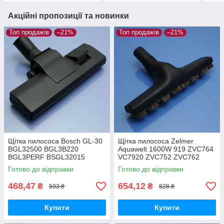
Акційні пропозиції та новинки
Топ продажів
–21%
Топ продажів
–21%
Щітка пилососа Bosch GL-30
Щітка пилососа Zelmer
BGL32500 BGL3B220
Aquawelt 1600W 919 ZVC764
BGL3PERF BSGL32015
VC7920 ZVC752 ZVC762
BSGL32030 BSGL3210RU
ZVC763 Aquos 829 ZVC722
Готово до відправки
Готово до відправки
BSGL32383 BSGL32500
Aquario 819 ZVC712 ламінат
двохрежимна
та паркет
468,47
654,12
₴
₴
593 ₴
828 ₴
Купити
Купити