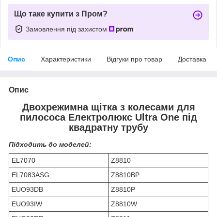
Що таке купити з Пром?
Замовлення під захистом
Опис
Характеристики
Відгуки про товар
Доставка
Опис
Двохрежимна щітка з колесами для
пилососа Електролюкс Ultra One під
квадратну трубу
Підходить до моделей
:
EL7070
Z8810
EL7083ASG
Z8810BP
EUO93DB
Z8810P
EUO93IW
Z8810W