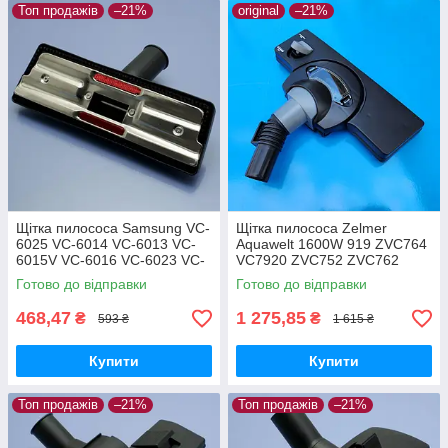
Топ продажів
–21%
original
–21%
Щітка пилососа Samsung VC-
Щітка пилососа Zelmer
6025 VC-6014 VC-6013 VC-
Aquawelt 1600W 919 ZVC764
6015V VC-6016 VC-6023 VC-
VC7920 ZVC752 ZVC762
6024 для ламіната паркета
ZVC763 Aquos 829 ZVC722
Готово до відправки
Готово до відправки
Aquario 819 ZVC712 оригінал
468,47
1 275,85
₴
₴
593 ₴
1 615 ₴
Купити
Купити
Топ продажів
–21%
Топ продажів
–21%