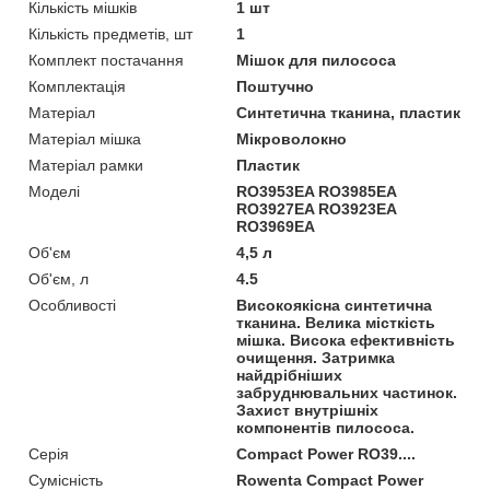
Кількість мішків
1 шт
Кількість предметів, шт
1
Комплект постачання
Мішок для пилососа
Комплектація
Поштучно
Матеріал
Синтетична тканина, пластик
Матеріал мішка
Мікроволокно
Матеріал рамки
Пластик
Моделі
RO3953EA RO3985EA
RO3927EA RO3923EA
RO3969EA
Об'єм
4,5 л
Об'єм, л
4.5
Особливості
Високоякісна синтетична
тканина. Велика місткість
мішка. Висока ефективність
очищення. Затримка
найдрібніших
забруднювальних частинок.
Захист внутрішніх
компонентів пилососа.
Серія
Compact Power RO39....
Сумісність
Rowenta Compact Power