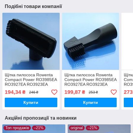
Подібні товари компанії
Щітка пилососа Rowenta
Щітка пилососа Rowenta
Щітк
Compact Power RO3985EA
Compact Power RO3985EA
Com
RO3927EA RO3923EA
RO3927EA RO3923EA
RO3
RO3953EA RO3969EA
RO3953EA RO3969EA
RO3
194,34
199,87
273
₴
₴
246 ₴
253 ₴
м'який ворс мала
щілинна поворотна 120° з
вор
ворсом пластик
Купити
Купити
Акційні пропозиції та новинки
Топ продажів
–21%
original
–21%