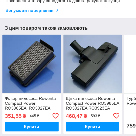
Повернення товару впродовж 14 днів за рахунок покупця
Всі умови повернення
З цим товаром також замовляють
Фільтр пилососа Rowenta
Щітка пилососа Rowenta
Турб
Compact Power
Compact Power RO3985EA
Row
RO3985EA, RO3927EA,
RO3927EA RO3923EA
RO3923EA, RO3953EA,
RO3953EA RO3969EA
351,55
468,47
₴
₴
445 ₴
593 ₴
RO3969EA
двохрежимна
759
Купити
Купити