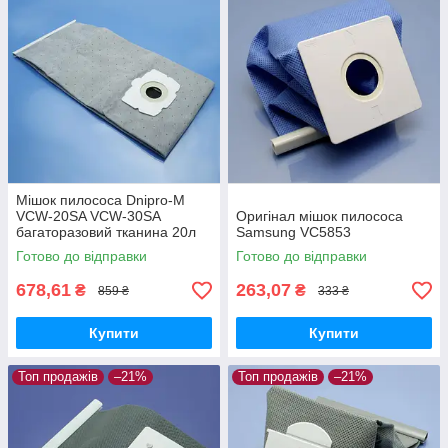
Мішок пилососа Dnipro-M
VCW-20SA VCW-30SA
Оригінал мішок пилососа
багаторазовий тканина 20л
Samsung VC5853
Готово до відправки
Готово до відправки
678,61
263,07
₴
₴
859 ₴
333 ₴
Купити
Купити
Топ продажів
–21%
Топ продажів
–21%