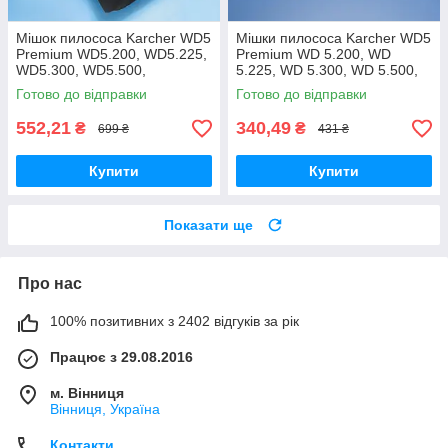
Мішок пилососа Karcher WD5
Мішки пилососа Karcher WD5
Premium WD5.200, WD5.225,
Premium WD 5.200, WD
WD5.300, WD5.500,
5.225, WD 5.300, WD 5.500,
WD5.470, WD5.260,
WD 5.470, WD 5.260, WD
Готово до відправки
Готово до відправки
WD5.400, WD5.450
5.400, WD 5.450, WD 5.220 -
багаторазовий
2шт
552,21
340,49
₴
₴
699 ₴
431 ₴
Купити
Купити
Показати ще
Про нас
100% позитивних з 2402 відгуків за рік
Працює з 29.08.2016
м. Вінниця
Вінниця, Україна
Контакти