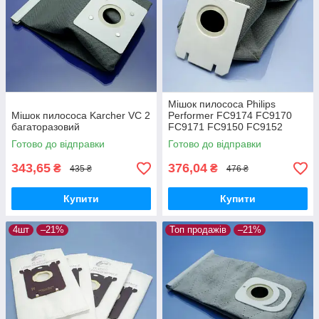
Мішок пилососа Philips
Мішок пилососа Karcher VC 2
Performer FC9174 FC9170
багаторазовий
FC9171 FC9150 FC9152
FC9160 FC9162 FC9166
Готово до відправки
Готово до відправки
FC9173 FC9175 FC9176
багаторазовий
343,65
376,04
₴
₴
435 ₴
476 ₴
Купити
Купити
4шт
–21%
Топ продажів
–21%