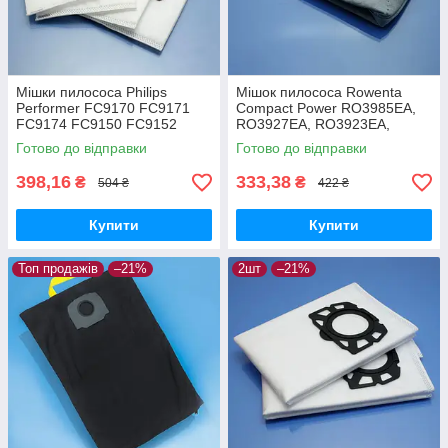
Мішки пилососа Philips
Мішок пилососа Rowenta
Performer FC9170 FC9171
Compact Power RO3985EA,
FC9174 FC9150 FC9152
RO3927EA, RO3923EA,
FC9160 FC9162 FC9166
RO3953EA, RO3969EA
Готово до відправки
Готово до відправки
FC9173 FC9175 FC9176
багаторазовий
одноразові 4шт
398,16
333,38
₴
₴
504 ₴
422 ₴
Купити
Купити
Топ продажів
–21%
2шт
–21%