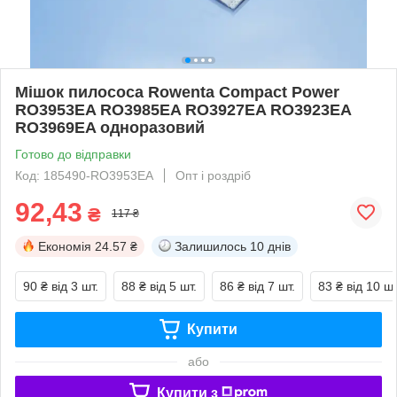
Мішок пилососа Rowenta Compact Power
RO3953EA RO3985EA RO3927EA RO3923EA
RO3969EA одноразовий
Готово до відправки
Код: 185490-RO3953EA
Опт і роздріб
92,43
₴
117 ₴
Економія
24.57 ₴
Залишилось
10 днів
90 ₴
від 3 шт.
88 ₴
від 5 шт.
86 ₴
від 7 шт.
83 ₴
від 10 шт
Купити
або
Купити з