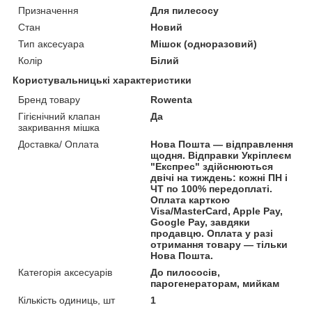
Призначення
Для пилесосу
Стан
Новий
Тип аксесуара
Мішок (одноразовий)
Колір
Білий
Користувальницькі характеристики
Бренд товару
Rowenta
Гігієнічний клапан
Да
закривання мішка
Доставка/ Оплата
Нова Пошта — відправлення
щодня. Відправки Укріплеєм
"Експрес" здійснюються
двічі на тиждень: кожні ПН і
ЧТ по 100% передоплаті.
Оплата карткою
Visa/MasterCard, Apple Pay,
Google Pay, завдяки
продавцю. Оплата у разі
отримання товару — тільки
Нова Пошта.
Категорія аксесуарів
До пилососів,
парогенераторам, мийкам
Кількість одиниць, шт
1