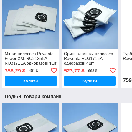
Мішки пилососа Rowenta
Оригінал мішки пилососа
Турб
Power XXL RO3125EA
Rowenta RO3171EA
Row
RO3171EA одноразові 4шт
одноразові 4шт
356,29
523,77
₴
₴
451 ₴
663 ₴
759
Купити
Купити
Подібні товари компанії