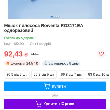
Мішок пилососа Rowenta RO3171EA
одноразовий
Готово до відправки
Код: 185490
Опт і роздріб
92,43
₴
117 ₴
Економія
24.57 ₴
Залишилось
8 днів
90 ₴
від 3 шт.
88 ₴
від 5 шт.
86 ₴
від 7 шт.
83 ₴
від 10 шт
Купити
або
Купити з