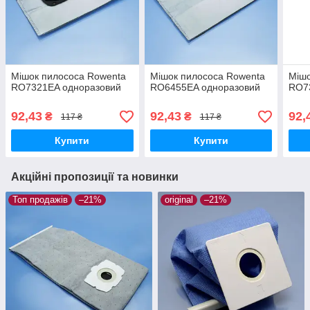
Мішок пилососа Rowenta
Мішок пилососа Rowenta
Мішо
RO7321EA одноразовий
RO6455EA одноразовий
RO7
92,43
92,43
92,
₴
₴
117 ₴
117 ₴
Купити
Купити
Акційні пропозиції та новинки
Топ продажів
–21%
original
–21%