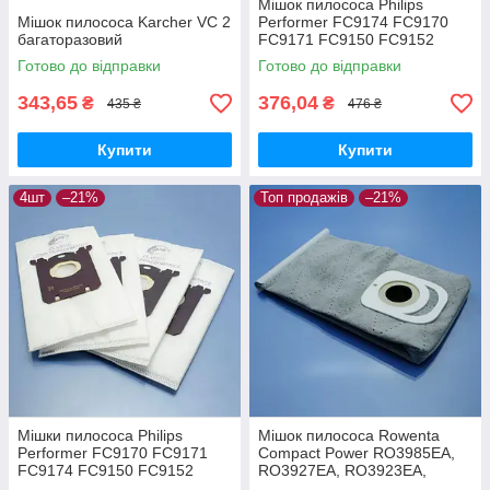
Мішок пилососа Philips
Мішок пилососа Karcher VC 2
Performer FC9174 FC9170
багаторазовий
FC9171 FC9150 FC9152
FC9160 FC9162 FC9166
Готово до відправки
Готово до відправки
FC9173 FC9175 FC9176
багаторазовий
343,65
376,04
₴
₴
435 ₴
476 ₴
Купити
Купити
4шт
–21%
Топ продажів
–21%
Мішки пилососа Philips
Мішок пилососа Rowenta
Performer FC9170 FC9171
Compact Power RO3985EA,
FC9174 FC9150 FC9152
RO3927EA, RO3923EA,
FC9160 FC9162 FC9166
RO3953EA, RO3969EA