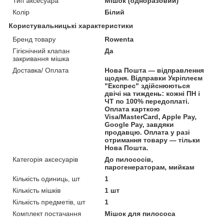
Тип аксесуара
Мішок (одноразовий)
Колір
Білий
Користувальницькі характеристики
Бренд товару
Rowenta
Гігієнічний клапан
Да
закривання мішка
Доставка/ Оплата
Нова Пошта — відправлення
щодня. Відправки Укріплеєм
"Експрес" здійснюються
двічі на тиждень: кожні ПН і
ЧТ по 100% передоплаті.
Оплата карткою
Visa/MasterCard, Apple Pay,
Google Pay, завдяки
продавцю. Оплата у разі
отримання товару — тільки
Нова Пошта.
Категорія аксесуарів
До пилососів,
парогенераторам, мийкам
Кількість одиниць, шт
1
Кількість мішків
1 шт
Кількість предметів, шт
1
Комплект постачання
Мішок для пилососа