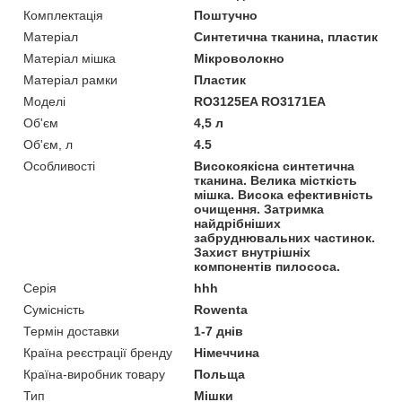
Комплектація
Поштучно
Матеріал
Синтетична тканина, пластик
Матеріал мішка
Мікроволокно
Матеріал рамки
Пластик
Моделі
RO3125EA RO3171EA
Об'єм
4,5 л
Об'єм, л
4.5
Особливості
Високоякісна синтетична
тканина. Велика місткість
мішка. Висока ефективність
очищення. Затримка
найдрібніших
забруднювальних частинок.
Захист внутрішніх
компонентів пилососа.
Серія
hhh
Сумісність
Rowenta
Термін доставки
1-7 днів
Країна реєстрації бренду
Німеччина
Країна-виробник товару
Польща
Тип
Мішки