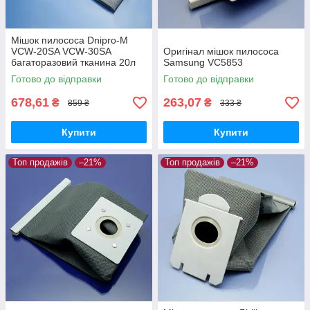
Мішок пилососа Dnipro-M
VCW-20SA VCW-30SA
Оригінал мішок пилососа
багаторазовий тканина 20л
Samsung VC5853
Готово до відправки
Готово до відправки
678,61
263,07
₴
₴
859 ₴
333 ₴
Купити
Купити
Топ продажів
–21%
Топ продажів
–21%