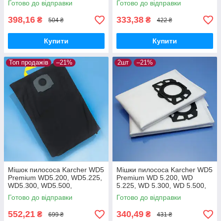
Готово до відправки
Готово до відправки
FC9173 FC9175 FC9176
багаторазовий
одноразові 4шт
398,16
333,38
₴
₴
504 ₴
422 ₴
Купити
Купити
Топ продажів
–21%
2шт
–21%
Мішок пилососа Karcher WD5
Мішки пилососа Karcher WD5
Premium WD5.200, WD5.225,
Premium WD 5.200, WD
WD5.300, WD5.500,
5.225, WD 5.300, WD 5.500,
WD5.470, WD5.260,
WD 5.470, WD 5.260, WD
Готово до відправки
Готово до відправки
WD5.400, WD5.450
5.400, WD 5.450, WD 5.220 -
багаторазовий
2шт
552,21
340,49
₴
₴
699 ₴
431 ₴