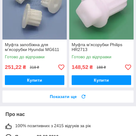
Муфта запобіжна для
Муфта м'ясорубки Philips
м'ясорубки Hyundai MG611
HR2713
Готово до відправки
Готово до відправки
251,22
148,52
₴
₴
318 ₴
188 ₴
Купити
Купити
Показати ще
Про нас
100% позитивних з 2415 відгуків за рік