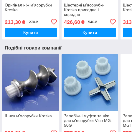
Оригінал ніж м'ясорубки
Шестерні м'ясорубки
Шест
Kreska
Kreska приводна і
Kres
середня
213,30
426,60
313
₴
₴
270 ₴
540 ₴
Купити
Купити
Подібні товари компанії
Шнек м'ясорубки Kreska
Запобіжні муфти та ніж
Запо
для м'ясорубки Vico MG-
для 
50G
MGT