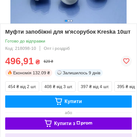
Муфти запобіжні для м'ясорубок Kreska 10шт
Готово до відправки
Код: 218098-10
Опт і роздріб
496,91
₴
629 ₴
Економія
132.09 ₴
Залишилось
9 днів
454 ₴
від 2 шт.
408 ₴
від 3 шт.
397 ₴
від 4 шт.
395 ₴
від 
Купити
або
Купити з