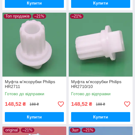
Купити
Купити
Топ продажів
–21%
–21%
Муфта м'ясорубки Philips
Муфта м'ясорубки Philips
HR2711
HR2710/10
Готово до відправки
Готово до відправки
148,52
148,52
₴
₴
188 ₴
188 ₴
Купити
Купити
original
–21%
3шт
–21%