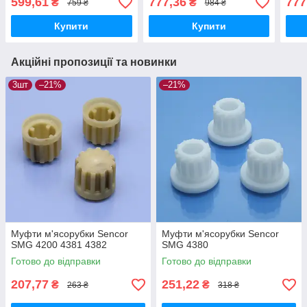
599,61
777,36
777
₴
₴
759 ₴
984 ₴
Купити
Купити
Акційні пропозиції та новинки
3шт
–21%
–21%
Муфти м'ясорубки Sencor
Муфти м'ясорубки Sencor
SMG 4200 4381 4382
SMG 4380
Готово до відправки
Готово до відправки
207,77
251,22
₴
₴
263 ₴
318 ₴