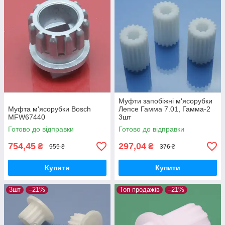
Муфти запобіжні м'ясорубки
Муфта м'ясорубки Bosch
Лепсе Гамма 7.01, Гамма-2
MFW67440
3шт
Готово до відправки
Готово до відправки
754,45
297,04
₴
₴
955 ₴
376 ₴
Купити
Купити
3шт
–21%
Топ продажів
–21%