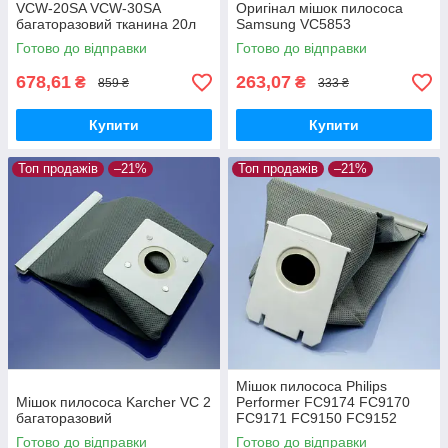
VCW-20SA VCW-30SA
Оригінал мішок пилососа
багаторазовий тканина 20л
Samsung VC5853
Готово до відправки
Готово до відправки
678,61
263,07
₴
₴
859 ₴
333 ₴
Купити
Купити
Топ продажів
–21%
Топ продажів
–21%
Мішок пилососа Philips
Мішок пилососа Karcher VC 2
Performer FC9174 FC9170
багаторазовий
FC9171 FC9150 FC9152
FC9160 FC9162 FC9166
Готово до відправки
Готово до відправки