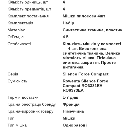
Кількість одиниць, шт
4
Кількість предметів, шт
4
Комплект постачання
Мішки пилососа 4шт
Комплектація
Набір
Матеріал
Синтетична тканина, пластик
Об'єм, л
4.5
Особливості
Кількість мішків у комплекті
— 4 шт. Високоякісна
синтетична тканина. Велика
місткість мішка. Гігієнічна
система закриття. Просте
витягання.
Серія
Silence Force Compact
Сумісність
Rowenta Silence Force
Compact RO6331EA,
RO6373EA
Термін доставки
1-7 днів
Країна реєстрації бренду
Франція
Країна-виробник товару
Німеччина
Тип
Мішки
Тип мішка
Одноразові