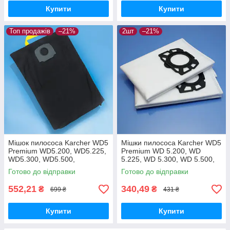
Купити
Купити
Топ продажів
–21%
2шт
–21%
Мішок пилососа Karcher WD5
Мішки пилососа Karcher WD5
Premium WD5.200, WD5.225,
Premium WD 5.200, WD
WD5.300, WD5.500,
5.225, WD 5.300, WD 5.500,
WD5.470, WD5.260,
WD 5.470, WD 5.260, WD
Готово до відправки
Готово до відправки
WD5.400, WD5.450
5.400, WD 5.450, WD 5.220 -
багаторазовий
2шт
552,21
340,49
₴
₴
699 ₴
431 ₴
Купити
Купити