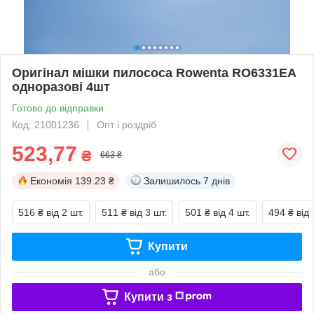
Оригінал мішки пилососа Rowenta RO6331EA
одноразові 4шт
Готово до відправки
Код: 21001236
Опт і роздріб
523,77
₴
663 ₴
Економія
139.23 ₴
Залишилось
7 днів
516 ₴
від 2 шт.
511 ₴
від 3 шт.
501 ₴
від 4 шт.
494 ₴
від 
Купити
або
Купити з