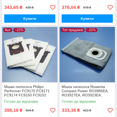
FC9173 FC9175 FC9176
багаторазовий
343,65
376,04
₴
₴
435 ₴
476 ₴
Купити
Купити
4шт
–21%
Топ продажів
–21%
Мішки пилососа Philips
Мішок пилососа Rowenta
Performer FC9170 FC9171
Compact Power RO3985EA,
FC9174 FC9150 FC9152
RO3927EA, RO3923EA,
FC9160 FC9162 FC9166
RO3953EA, RO3969EA
Готово до відправки
Готово до відправки
FC9173 FC9175 FC9176
багаторазовий
одноразові 4шт
398,16
333,38
₴
₴
504 ₴
422 ₴