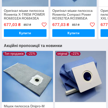
Оригінал мішки пилососа
Оригінал мішки пилососа
Ориг
Rowenta X-TREM POWER
Rowenta Compact Power
пило
RO6831EA RO6843EA
RO3927EA RO3985EA
XXL
RO6853EA RO6856EA
RO3923EA RO3953EA
одно
677,03
677,03
677
₴
₴
857 ₴
857 ₴
RO6886EA RO6899EA
RO3969EA одноразові
4шт
одноразові ароматизовані
ароматизовані 4шт
Купити
Купити
4шт
Акційні пропозиції та новинки
Топ продажів
–21%
original
–21%
Мішок пилососа Dnipro-M