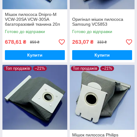
Мішок пилососа Dnipro-M
VCW-20SA VCW-30SA
Оригінал мішок пилососа
багаторазовий тканина 20л
Samsung VC5853
Готово до відправки
Готово до відправки
678,61
263,07
₴
₴
859 ₴
333 ₴
Купити
Купити
Топ продажів
–21%
Топ продажів
–21%
Мішок пилососа Philips