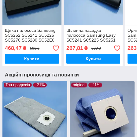
Щітка пилососа Samsung
Щілинна насадка
Ориг
SC5252 SC5241 SC5225
пилососа Samsung Easy
Sam
SC5270 SC5280 SC52E0
SC5241 SC5225 SC5251
SC52
SC52F0 SC52U0 SC5240
SC5252 SC5255 SC5280
SC52
468,47
267,81
263
₴
₴
593 ₴
339 ₴
SC5250 SC5251 підлога/
325мм
SC52
килим двохрежимна
SC5
Купити
Купити
Акційні пропозиції та новинки
Топ продажів
–21%
original
–21%