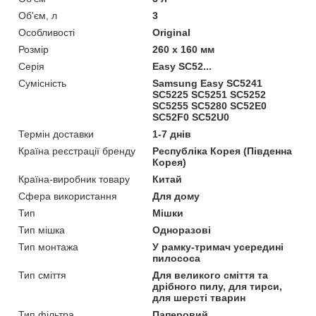
Об'єм, л
3
Особливості
Original
Розмір
260 x 160 мм
Серія
Easy SC52...
Сумісність
Samsung Easy SC5241
SC5225 SC5251 SC5252
SC5255 SC5280 SC52E0
SC52F0 SC52U0
Термін доставки
1-7 днів
Країна реєстрації бренду
Республіка Корея (Південна
Корея)
Країна-виробник товару
Китай
Сфера використання
Для дому
Тип
Мішки
Тип мішка
Одноразові
Тип монтажа
У рамку-тримач усередині
пилососа
Тип сміття
Для великого сміття та
дрібного пилу, для тирси,
для шерсті тварин
Тип фільтра
Паперовий