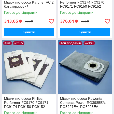
Мішок пилососа Karcher VC 2
Performer FC9174 FC9170
багаторазовий
FC9171 FC9150 FC9152
FC9160 FC9162 FC9166
Готово до відправки
Готово до відправки
FC9173 FC9175 FC9176
багаторазовий
343,65
376,04
₴
₴
435 ₴
476 ₴
Купити
Купити
4шт
–21%
Топ продажів
–21%
Мішки пилососа Philips
Мішок пилососа Rowenta
Performer FC9170 FC9171
Compact Power RO3985EA,
FC9174 FC9150 FC9152
RO3927EA, RO3923EA,
FC9160 FC9162 FC9166
RO3953EA, RO3969EA
Готово до відправки
Готово до відправки