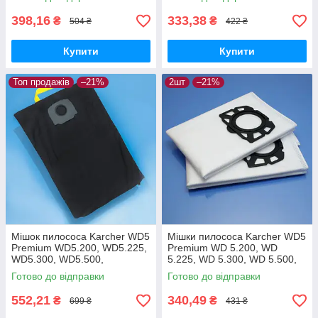
FC9173 FC9175 FC9176
багаторазовий
одноразові 4шт
398,16
333,38
₴
₴
504 ₴
422 ₴
Купити
Купити
Топ продажів
–21%
2шт
–21%
Мішок пилососа Karcher WD5
Мішки пилососа Karcher WD5
Premium WD5.200, WD5.225,
Premium WD 5.200, WD
WD5.300, WD5.500,
5.225, WD 5.300, WD 5.500,
WD5.470, WD5.260,
WD 5.470, WD 5.260, WD
Готово до відправки
Готово до відправки
WD5.400, WD5.450
5.400, WD 5.450, WD 5.220 -
багаторазовий
2шт
552,21
340,49
₴
₴
699 ₴
431 ₴