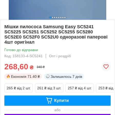
Мішки пилососа Samsung Easy SC5241
SC5225 SC5251 SC5252 SC5255 SC5280
SC52E0 SC52F0 SC52U0 одноразові паперові
4шт оригінал
Готово до відправки
Код: 158133-4-SC5241
Опт і роздріб
268,60
₴
340 ₴
Економія
71.40 ₴
Залишилось
7 днів
265 ₴
від 2 шт.
261 ₴
від 3 шт.
257 ₴
від 4 шт.
253 ₴
від 
Купити
або