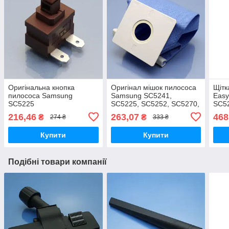
Оригінальна кнопка
Оригінал мішок пилососа
Щітк
пилососа Samsung
Samsung SC5241,
Eas
SC5225
SC5225, SC5252, SC5270,
SC5
SC5280, SC52E0, SC52F0,
SC5
216,46
263,07
468
₴
₴
274 ₴
333 ₴
SC52U0, SC5240, SC5250,
SC5251, SC5255
Купити
Купити
Подібні товари компанії