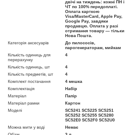
двічі на тиждень: кожні ПН і
ЧТ по 100% передоплаті.
Оплата карткою
Visa/MasterCard, Apple Pay,
Google Pay, завдяки
продавцю. Оплата у разі
отримання товару — тільки
Нова Пошта.
Категорія аксесуарів
До пилососів,
парогенераторам, мийкам
Кількість одиниць для
4
перерахунку
Кількість одиниць, шт
4
Кількість предметів, шт
4
Комплект постачання
4 мешка
Комплектація
Набір
Матеріал
Папір
Матеріал рамки
Картон
Моделі
SC5241 SC5225 SC5251
SC5252 SC5255 SC5280
SC52E0 SC52F0 SC52U0
Можна мити у воді
Немає
Об'єм
3 л