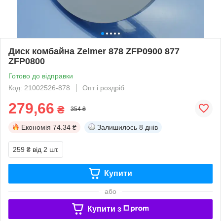
Диск комбайна Zelmer 878 ZFP0900 877
ZFP0800
Готово до відправки
Код: 21002526-878
Опт і роздріб
279,66
₴
354 ₴
Економія
74.34 ₴
Залишилось
8 днів
259 ₴
від 2 шт.
Купити
або
Купити з