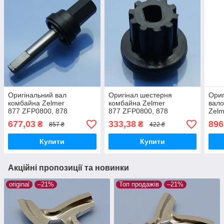
Оригінальний вал
Оригінал шестерня
Ориг
комбайна Zelmer
комбайна Zelmer
вало
877 ZFP0800, 878
877 ZFP0800, 878
Zelm
ZFP0900
ZFP0900
ZFP
677,03
333,38
896
₴
₴
857 ₴
422 ₴
Купити
Купити
Акційні пропозиції та новинки
original
–21%
Топ продажів
–21%