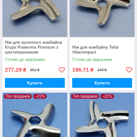
Ніж для кухонного комбайна
Krups Powermix Premium з
Ніж для комбайну Tefal
шестигранником
Vitacompact
Готово до відправки
Готово до відправки
277,29
196,71
₴
₴
351 ₴
249 ₴
Купити
Купити
Топ продажів
–21%
Топ продажів
–21%