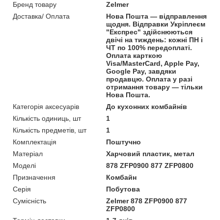
Бренд товару
Zelmer
Доставка/ Оплата
Нова Пошта — відправлення
щодня. Відправки Укріплеєм
"Експрес" здійснюються
двічі на тиждень: кожні ПН і
ЧТ по 100% передоплаті.
Оплата карткою
Visa/MasterCard, Apple Pay,
Google Pay, завдяки
продавцю. Оплата у разі
отримання товару — тільки
Нова Пошта.
Категорія аксесуарів
До кухонних комбайнів
Кількість одиниць, шт
1
Кількість предметів, шт
1
Комплектація
Поштучно
Матеріал
Харчовий пластик, метал
Моделі
878 ZFP0900 877 ZFP0800
Призначення
Комбайн
Серія
Побутова
Сумісність
Zelmer 878 ZFP0900 877
ZFP0800