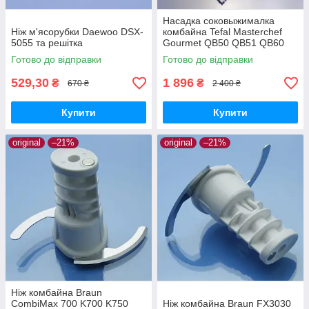
Насадка соковыжималка
Ніж м'ясорубки Daewoo DSX-
комбайна Tefal Masterchef
5055 та решітка
Gourmet QB50 QB51 QB60
QB61 QB62 QB40 оригінал
Готово до відправки
Готово до відправки
529,30
1 896
₴
₴
670 ₴
2 400 ₴
Купити
Купити
original
–21%
original
–21%
Ніж комбайна Braun
CombiMax 700 K700 K750
Ніж комбайна Braun FX3030