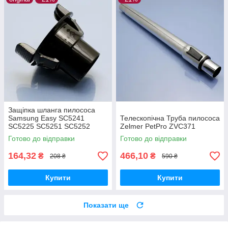
Защіпка шланга пилососа
Samsung Easy SC5241
Телескопічна Труба пилососа
SC5225 SC5251 SC5252
Zelmer PetPro ZVC371
SC5255 SC5280 оригінал
Готово до відправки
Готово до відправки
164,32
466,10
₴
₴
208 ₴
590 ₴
Купити
Купити
Показати ще