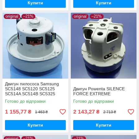
Купити
Купити
original
–21%
original
–21%
Двигун пилососа Samsung
SC5148 SC5120 SC5125
Двигун Powenta SILENCE
SC514A SC514B SC5325
FORCE EXTREME
оригінал
Готово до відправки
Готово до відправки
1 155,77
2 143,27
₴
₴
1 463 ₴
2 713 ₴
Купити
Купити
original
–21%
–21%