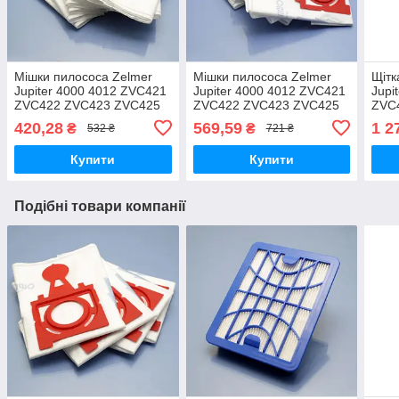
Мішки пилососа Zelmer
Мішки пилососа Zelmer
Щітк
Jupiter 4000 4012 ZVC421
Jupiter 4000 4012 ZVC421
Jupi
ZVC422 ZVC423 ZVC425
ZVC422 ZVC423 ZVC425
ZVC
ZVC427 одноразові
ZVC427 одноразові
Voya
420,28
569,59
1 2
₴
₴
532 ₴
721 ₴
флізелінові 4літри 7шт
флізелінові 4літри 10шт
ZVC
підл
Купити
Купити
Подібні товари компанії