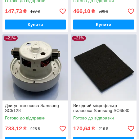
Готово до відправки
Готово до відправки
147,73
466,10
₴
₴
187 ₴
590 ₴
Купити
Купити
–21%
–21%
Двигун пилососа Samsung
Вихідний мікрофільтр
SC5128
пилососа Samsung SC6580
Готово до відправки
Готово до відправки
733,12
170,64
₴
₴
928 ₴
216 ₴