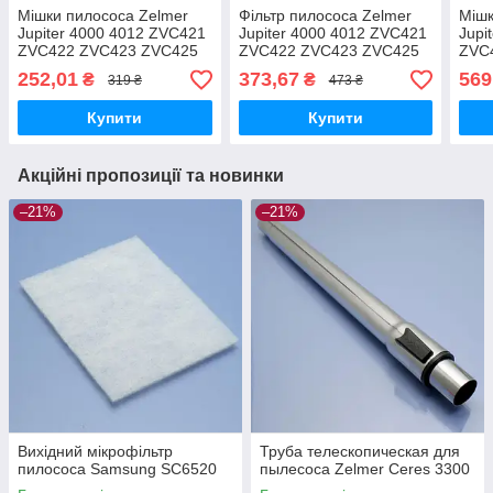
Мішки пилососа Zelmer
Фільтр пилососа Zelmer
Мішк
Jupiter 4000 4012 ZVC421
Jupiter 4000 4012 ZVC421
Jupi
ZVC422 ZVC423 ZVC425
ZVC422 ZVC423 ZVC425
ZVC
ZVC427 одноразові
ZVC427 HEPA13 оригінал
ZVC4
252,01
373,67
569
₴
₴
319 ₴
473 ₴
флізелінові 4літри 4шт
фліз
Купити
Купити
Акційні пропозиції та новинки
–21%
–21%
Вихідний мікрофільтр
Труба телескопическая для
пилососа Samsung SC6520
пылесоса Zelmer Ceres 3300