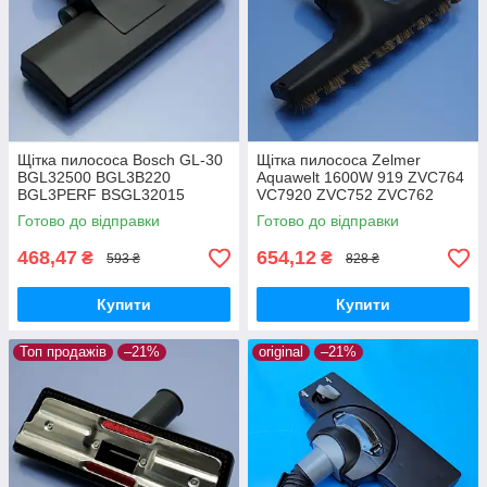
Щітка пилососа Bosch GL-30
Щітка пилососа Zelmer
BGL32500 BGL3B220
Aquawelt 1600W 919 ZVC764
BGL3PERF BSGL32015
VC7920 ZVC752 ZVC762
BSGL32030 BSGL3210RU
ZVC763 Aquos 829 ZVC722
Готово до відправки
Готово до відправки
BSGL32383 BSGL32500
Aquario 819 ZVC712 ламінат
двохрежимна
та паркет
468,47
654,12
₴
₴
593 ₴
828 ₴
Купити
Купити
Топ продажів
–21%
original
–21%