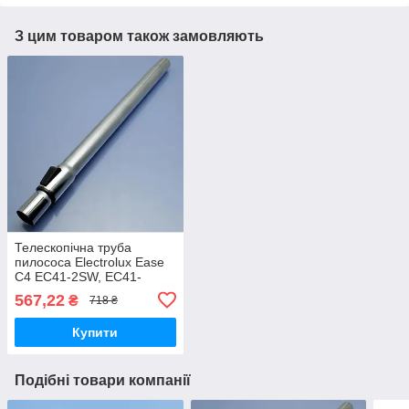
З цим товаром також замовляють
Телескопічна труба
пилососа Electrolux Ease
C4 EC41-2SW, EC41-
ANIM, EC41-4T, EC41-
567,22
₴
718 ₴
6DB, EC41-H2SW
Купити
Подібні товари компанії