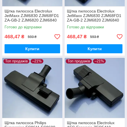
Щітка пилососа Electrolux
Щітка пилососа Electrolux
JetMaxx ZJM6830 ZJM68FD1
JetMaxx ZJM6830 ZJM68FD1
ZA-GB-2 ZJM6820 ZJM6840
ZA-GB-2 ZJM6820 ZJM6840
EL4042A ZJG6800
EL4042A ZJG6800 для
Готово до відправки
Готово до відправки
двохрежимна
ламіната паркета
468,47
468,47
₴
₴
593 ₴
593 ₴
Купити
Купити
Топ продажів
–21%
Топ продажів
–21%
Щітка пилососа Philips
Щітка пилососа Electrolux