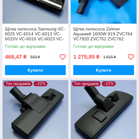
Щітка пилососа Samsung VC-
Щітка пилососа Zelmer
6025 VC-6014 VC-6013 VC-
Aquawelt 1600W 919 ZVC764
6015V VC-6016 VC-6023 VC-
VC7920 ZVC752 ZVC762
6024 для ламіната паркета
ZVC763 Aquos 829 ZVC722
Готово до відправки
Готово до відправки
Aquario 819 ZVC712 оригінал
468,47
1 275,85
₴
₴
593 ₴
1 615 ₴
Купити
Купити
Топ продажів
–21%
Топ продажів
–21%