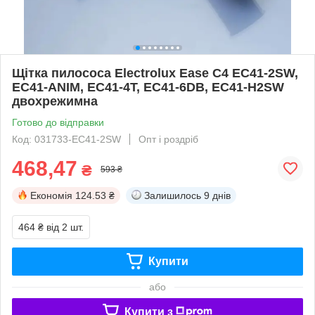
Щітка пилососа Electrolux Ease C4 EC41-2SW,
EC41-ANIM, EC41-4T, EC41-6DB, EC41-H2SW
двохрежимна
Готово до відправки
Код: 031733-EC41-2SW
Опт і роздріб
468,47
₴
593 ₴
Економія
124.53 ₴
Залишилось
9 днів
464 ₴
від 2 шт.
Купити
або
Купити з