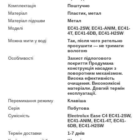
Комплектація
Поштучно
Матеріал
Пластик, метал
Матеріал підошви
Метал
Моделі
EC41-2SW, EC41-ANIM, EC41-
4T, EC41-6DB, EC41-H2SW
Можна мити у воді
Так, після чого ретельно
просушити — не тримати
вологою
Особливості
Захист підлогового
покриття Продумана
конструкція насадки з
поворотним механізмом.
Висока ефективність
очищення. Високоякісні
матеріали. Довгий термін
експлуатації.
Перемикання режиму
Клавіша
Серія
Побутова
Сумісність
Electrolux Ease C4 EC41-2SW,
EC41-ANIM, EC41-4T, EC41-
6DB, EC41-H2SW
Термін доставки
1-7 днів