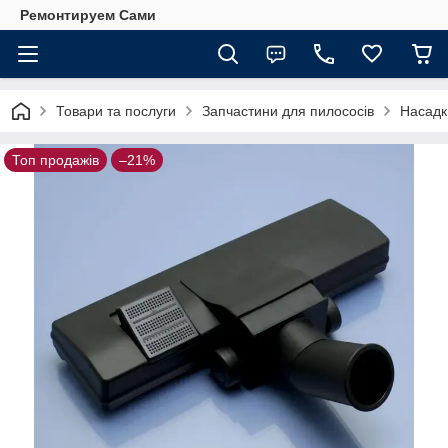
Ремонтируем Сами
Товари та послуги
Запчастини для пилососів
Насадк
Топ продажів
–21%