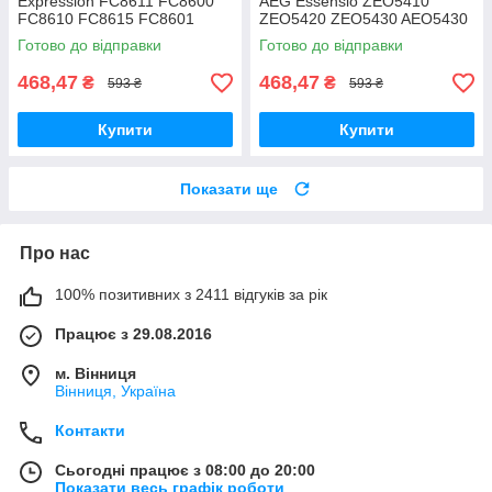
Expression FC8611 FC8600
AEG Essensio ZEO5410
FC8610 FC8615 FC8601
ZEO5420 ZEO5430 AEO5430
FC8602 FC8604 FC8606
ZEO5432 двохрежимна
Готово до відправки
Готово до відправки
FC8612 FC8619
двохрежимна
468,47
468,47
₴
₴
593 ₴
593 ₴
Купити
Купити
Показати ще
Про нас
100% позитивних з 2411 відгуків за рік
Працює з 29.08.2016
м. Вінниця
Вінниця, Україна
Контакти
Сьогодні працює з 08:00 до 20:00
Показати весь графік роботи