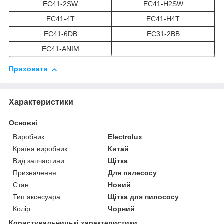
EC41-2SW
EC41-H2SW
EC41-4T
EC41-H4T
EC41-6DB
EC31-2BB
EC41-ANIM
Приховати
Характеристики
Основні
Виробник
Electrolux
Країна виробник
Китай
Вид запчастини
Щітка
Призначення
Для пилесосу
Стан
Новий
Тип аксесуара
Щітка для пилососу
Колір
Чорний
Користувальницькі характеристики