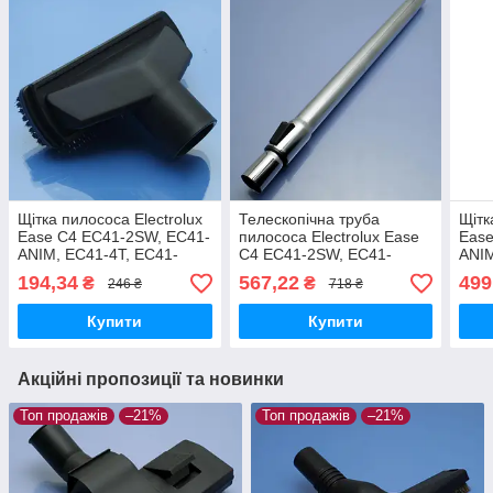
Щітка пилососа Electrolux
Телескопічна труба
Щітк
Ease C4 EC41-2SW, EC41-
пилососа Electrolux Ease
Ease
ANIM, EC41-4T, EC41-
C4 EC41-2SW, EC41-
ANIM
6DB, EC41-H2SW мала
ANIM, EC41-4T, EC41-
6DB
194,34
567,22
499
₴
₴
246 ₴
718 ₴
м'який ворс
6DB, EC41-H2SW
Купити
Купити
Акційні пропозиції та новинки
Топ продажів
–21%
Топ продажів
–21%