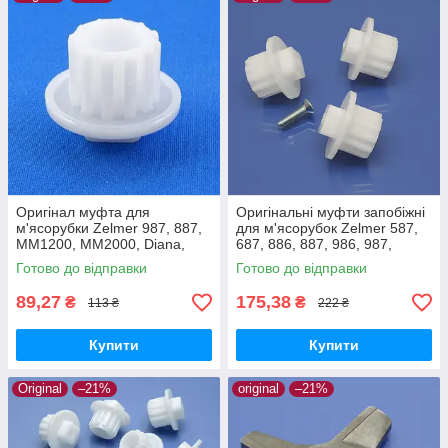
Оригінал муфта для
Оригінальні муфти запобіжні
м'ясорубки Zelmer 987, 887,
для м'ясорубок Zelmer 587,
MM1200, MM2000, Diana,
687, 886, 887, 986, 987,
Expressive, ZMM5548W,
MM1200, MM1000, MM2000
Готово до відправки
Готово до відправки
ZMM1589, ZMM2088
89,27
175,38
₴
₴
113 ₴
222 ₴
Купити
Купити
Original
–21%
original
–21%