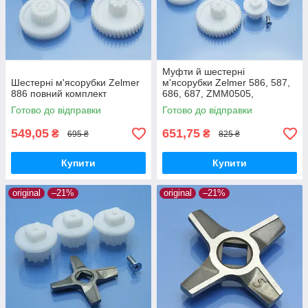
Муфти й шестерні
Шестерні м'ясорубки Zelmer
м'ясорубки Zelmer 586, 587,
886 повний комплект
686, 687, ZMM0505,
ZMM0554, ZMM0805,
Готово до відправки
Готово до відправки
ZMM0815, ZMM0854,
ZMM0905, ZMM0954,
549,05
651,75
₴
₴
695 ₴
825 ₴
ZMM1005
Купити
Купити
original
–21%
original
–21%