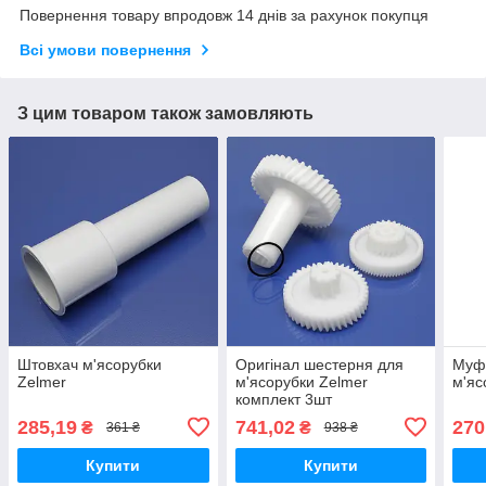
Повернення товару впродовж 14 днів за рахунок покупця
Всі умови повернення
З цим товаром також замовляють
Штовхач м'ясорубки
Оригінал шестерня для
Муфт
Zelmer
м'ясорубки Zelmer
м'яс
комплект 3шт
285,19
741,02
270
₴
₴
361 ₴
938 ₴
Купити
Купити