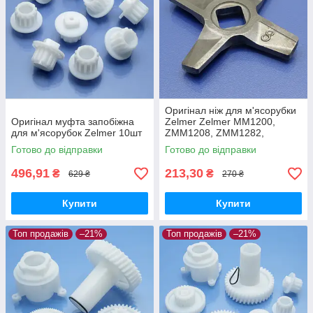
Оригінал ніж для м'ясорубки
Оригінал муфта запобіжна
Zelmer Zelmer MM1200,
для м'ясорубок Zelmer 10шт
ZMM1208, ZMM1282,
ZMM1283, ZMM1284,
Готово до відправки
Готово до відправки
ZMM1288, ZMM1289,
ZMM1298
496,91
213,30
₴
₴
629 ₴
270 ₴
Купити
Купити
Топ продажів
–21%
Топ продажів
–21%