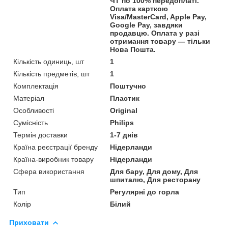
ЧТ по 100% передоплаті.
Оплата карткою
Visa/MasterCard, Apple Pay,
Google Pay, завдяки
продавцю. Оплата у разі
отримання товару — тільки
Нова Пошта.
Кількість одиниць, шт
1
Кількість предметів, шт
1
Комплектація
Поштучно
Матеріал
Пластик
Особливості
Original
Сумісність
Philips
Термін доставки
1-7 днів
Країна реєстрації бренду
Нідерланди
Країна-виробник товару
Нідерланди
Сфера використання
Для бару, Для дому, Для
шпиталю, Для ресторану
Тип
Регулярні до горла
Колір
Білий
Приховати