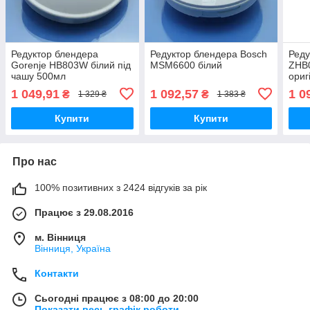
Редуктор блендера
Редуктор блендера Bosch
Реду
Gorenje HB803W білий під
MSM6600 білий
ZHB
чашу 500мл
ориг
ZHB
1 049,91
1 092,57
1 0
₴
₴
1 329 ₴
1 383 ₴
Купити
Купити
Про нас
100% позитивних з 2424 відгуків за рік
Працює з 29.08.2016
м. Вінниця
Вінниця, Україна
Контакти
Сьогодні працює з 08:00 до 20:00
Показати весь графік роботи