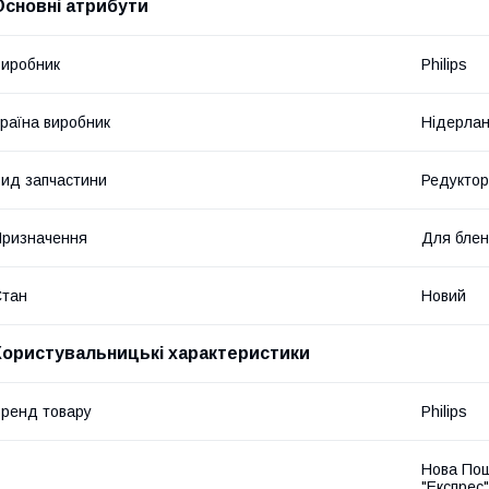
Основні атрибути
иробник
Philips
раїна виробник
Нідерла
ид запчастини
Редуктор
ризначення
Для бле
Стан
Новий
Користувальницькі характеристики
ренд товару
Philips
Нова Пош
"Експрес"