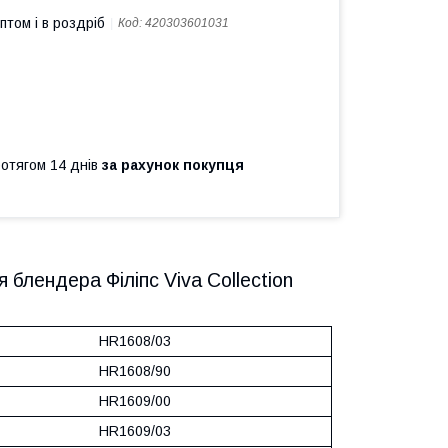
птом і в роздріб
Код:
420303601031
ротягом 14 днів
за рахунок покупця
 блендера Філіпс Viva Collection
HR1608/03
HR1608/90
HR1609/00
HR1609/03