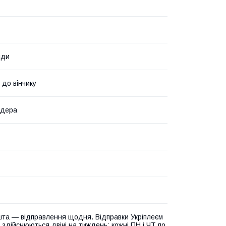
нди
 до вінчику
ндера
та — відправлення щодня. Відправки Укріплеєм
 здійснюються двічі на тиждень: кожні ПН і ЧТ по