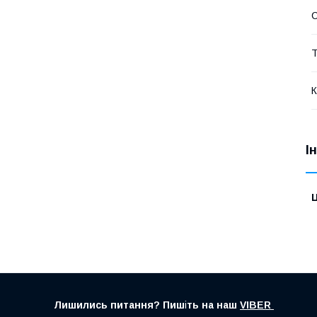
С
Т
К
І
Ц
Лишились питання? Пиш
і
ть на наш
VIBER