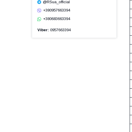
@RSua_official
+380957663394
+380683663394
Viber
0957663394