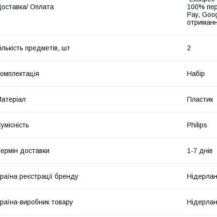
оставка/ Оплата
100% пер
Pay, Goo
отриманн
ількість предметів, шт
2
омплектація
Набір
атеріал
Пластик
умісність
Philips
ермін доставки
1-7 днів
раїна реєстрації бренду
Нідерла
раїна-виробник товару
Нідерла