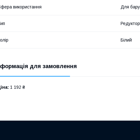
фера використання
Для бару
ип
Редуктор
олір
Білий
нформація для замовлення
іна:
1 192 ₴