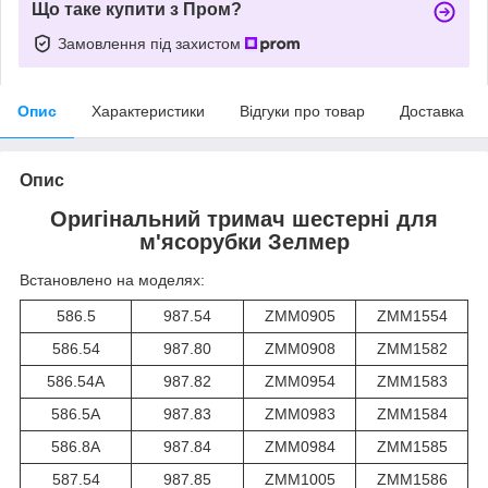
Що таке купити з Пром?
Замовлення під захистом
Опис
Характеристики
Відгуки про товар
Доставка
Опис
Оригінальний тримач шестерні для
м'ясорубки Зелмер
Встановлено на моделях:
586.5
987.54
ZMM0905
ZMM1554
586.54
987.80
ZMM0908
ZMM1582
586.54A
987.82
ZMM0954
ZMM1583
586.5A
987.83
ZMM0983
ZMM1584
586.8A
987.84
ZMM0984
ZMM1585
587.54
987.85
ZMM1005
ZMM1586