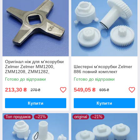
Оригінал ніж для м'ясорубки
Zelmer Zelmer MM1200,
Шестерні м'ясорубки Zelmer
ZMM1208, ZMM1282,
886 повний комплект
ZMM1283, ZMM1284,
Готово до відправки
Готово до відправки
ZMM1288, ZMM1289,
ZMM1298
213,30
549,05
₴
₴
270 ₴
695 ₴
Купити
Купити
Топ продажів
–21%
original
–21%