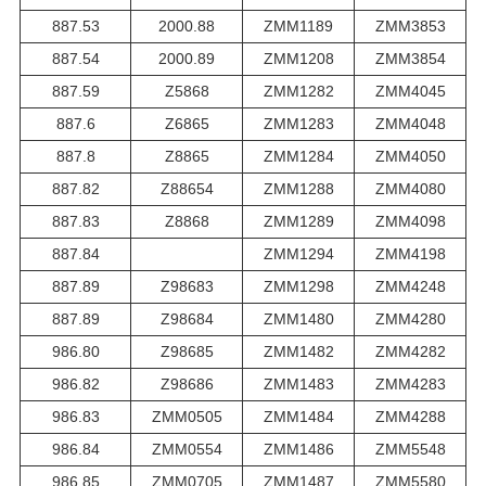
887.53
2000.88
ZMM1189
ZMM3853
887.54
2000.89
ZMM1208
ZMM3854
887.59
Z5868
ZMM1282
ZMM4045
887.6
Z6865
ZMM1283
ZMM4048
887.8
Z8865
ZMM1284
ZMM4050
887.82
Z88654
ZMM1288
ZMM4080
887.83
Z8868
ZMM1289
ZMM4098
887.84
ZMM1294
ZMM4198
887.89
Z98683
ZMM1298
ZMM4248
887.89
Z98684
ZMM1480
ZMM4280
986.80
Z98685
ZMM1482
ZMM4282
986.82
Z98686
ZMM1483
ZMM4283
986.83
ZMM0505
ZMM1484
ZMM4288
986.84
ZMM0554
ZMM1486
ZMM5548
986.85
ZMM0705
ZMM1487
ZMM5580