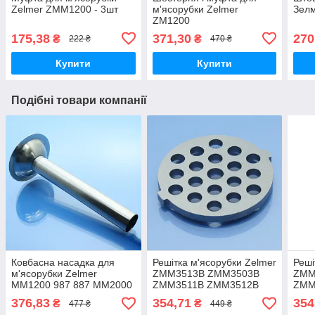
Zelmer ZMM1200 - 3шт
м'ясорубки Zelmer
Зел
ZM1200
175,38
371,30
270
₴
₴
222 ₴
470 ₴
Купити
Купити
Подібні товари компанії
Ковбасна насадка для
Решітка м'ясорубки Zelmer
Реші
м'ясорубки Zelmer
ZMM3513B ZMM3503B
ZMM
MM1200 987 887 MM2000
ZMM3511B ZMM3512B
ZMM
Diana Expressive
MG471A ZMM3501B
ZMM
376,83
354,71
354
₴
₴
477 ₴
449 ₴
ZMM5548W ZMM1589
ZMM3502B нержавійка
нерж