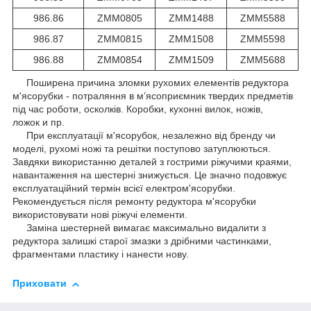
986.86
ZMM0805
ZMM1488
ZMM5588
986.87
ZMM0815
ZMM1508
ZMM5598
986.88
ZMM0854
ZMM1509
ZMM5688
Поширена причина зломки рухомих елементів редуктора
м'ясорубки - потраляння в м’ясоприємник твердих предметів
під час роботи, осколків. Коробки, кухонні вилок, ножів,
ложок и пр.
При експлуатації м'ясорубок, незалежно від бренду чи
моделі, рухомі ножі та решітки поступово затуплюються.
Завдяки використанню деталей з гострими ріжучими краями,
навантаження на шестерні знижується. Це значно подовжує
експлуатаційний термін всієї електром'ясорубки.
Рекомендується після ремонту редуктора м'ясорубки
використовувати нові ріжучі елементи.
Заміна шестерней вимагає максимально видалити з
редуктора залишкі старої змазки з дрібними частинками,
фрагментами пластику і нанести нову.
Приховати