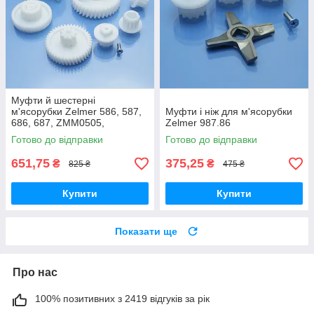
Муфти й шестерні
м'ясорубки Zelmer 586, 587,
Муфти і ніж для м'ясорубки
686, 687, ZMM0505,
Zelmer 987.86
ZMM0554, ZMM0805,
Готово до відправки
Готово до відправки
ZMM0815, ZMM0854,
ZMM0905, ZMM0954,
651,75
375,25
₴
₴
825 ₴
475 ₴
ZMM1005
Купити
Купити
Показати ще
Про нас
100% позитивних з 2419 відгуків за рік