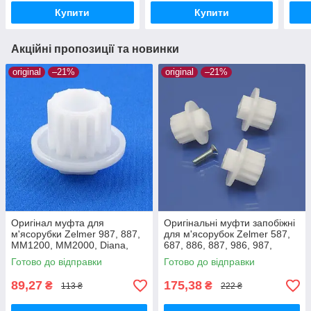
ZMM2088 160/22мм
7мм
Купити
Купити
Акційні пропозиції та новинки
original
–21%
original
–21%
Оригінал муфта для
Оригінальні муфти запобіжні
м'ясорубки Zelmer 987, 887,
для м'ясорубок Zelmer 587,
MM1200, MM2000, Diana,
687, 886, 887, 986, 987,
Expressive, ZMM5548W,
MM1200, MM1000, MM2000
Готово до відправки
Готово до відправки
ZMM1589, ZMM2088
89,27
175,38
₴
₴
113 ₴
222 ₴