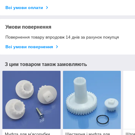
Всі умови оплати
Умови повернення
Повернення товару впродовж 14 днів за рахунок покупця
Всі умови повернення
З цим товаром також замовляють
Муфта для м'ясорубки
Шестерня і муфта для
Штов