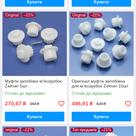
Купити
Купити
Original
–21%
Original
–21%
Муфти запобіжні м'ясорубок
Оригінал муфта запобіжна
Zelmer 5шт
для м'ясорубок Zelmer 10шт
Готово до відправки
Готово до відправки
270,97
496,91
₴
₴
343 ₴
629 ₴
Купити
Купити
original
–21%
Топ продажів
–21%