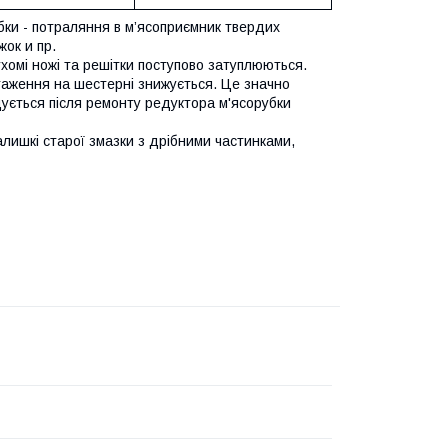
и - потраляння в м’ясоприємник твердих
жок и пр.
хомі ножі та решітки поступово затуплюються.
таження на шестерні знижується. Це значно
дується після ремонту редуктора м'ясорубки
ишкі старої змазки з дрібними частинками,