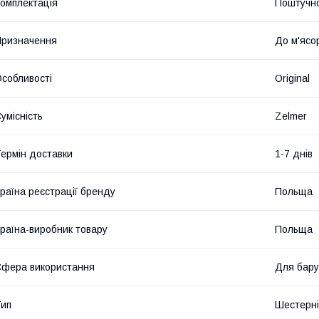
омплектація
Поштучн
ризначення
До м'ясо
собливості
Original
умісність
Zelmer
ермін доставки
1-7 днів
раїна реєстрації бренду
Польща
раїна-виробник товару
Польща
фера використання
Для бару
ип
Шестерні