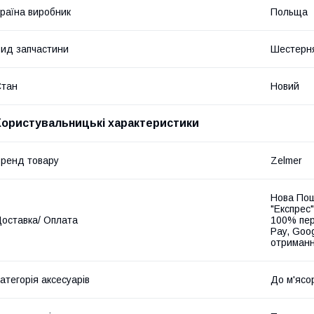
раїна виробник
Польща
ид запчастини
Шестерн
Стан
Новий
Користувальницькі характеристики
ренд товару
Zelmer
Нова Пош
"Експрес"
оставка/ Оплата
100% пер
Pay, Goo
отриманн
атегорія аксесуарів
До м'ясо