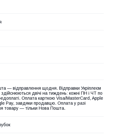
я
та — відправлення щодня. Відправки Укріплеєм
 здійснюються двічі на тиждень: кожні ПН і ЧТ по
едоплаті. Оплата карткою Visa/MasterCard, Apple
gle Pay, завдяки продавцю. Оплата у разі
я товару — тільки Нова Пошта.
рубок