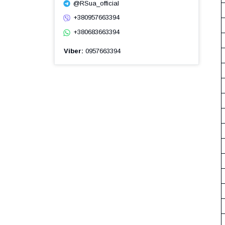
@RSua_official
+380957663394
+380683663394
Viber
0957663394