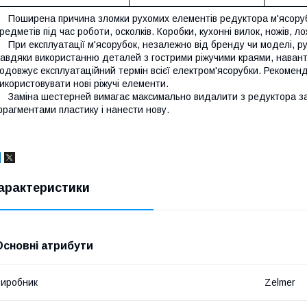
оширена причина зломки рухомих елементів редуктора м'ясорубк
редметів під час роботи, осколків. Коробки, кухонні вилок, ножів, ло
ри експлуатації м'ясорубок, незалежно від бренду чи моделі, ру
авдяки використанню деталей з гострими ріжучими краями, наван
одовжує експлуатаційний термін всієї електром'ясорубки. Рекомен
икористовувати нові ріжучі елементи.
аміна шестерней вимагає максимально видалити з редуктора зал
рагментами пластику і нанести нову.
арактеристики
Основні атрибути
иробник
Zelmer