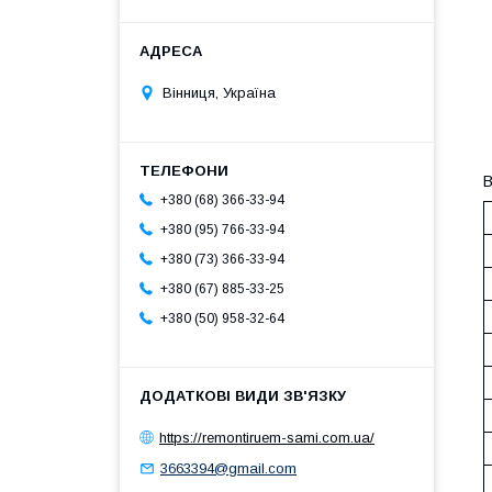
Вінниця, Україна
В
+380 (68) 366-33-94
+380 (95) 766-33-94
+380 (73) 366-33-94
+380 (67) 885-33-25
+380 (50) 958-32-64
https://remontiruem-sami.com.ua/
3663394@gmail.com