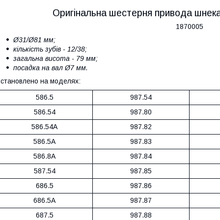
Оригінальна шестерня привода шнека
1870005
Ø31/Ø81 мм;
кількість зубів - 12/38;
загальна висота - 79 мм;
посадка на вал Ø7 мм.
становлено на моделях:
586.5
987.54
586.54
987.80
586.54A
987.82
586.5A
987.83
586.8A
987.84
587.54
987.85
686.5
987.86
686.5A
987.87
687.5
987.88