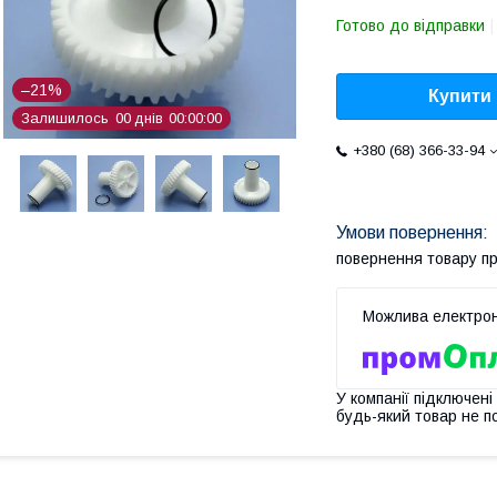
Готово до відправки
–21%
Купити
Залишилось
0
0
днів
0
0
0
0
0
0
+380 (68) 366-33-94
повернення товару п
У компанії підключені
будь-який товар не п